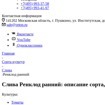
+7(495) 993-37-58
+7(495) 993-41-97
Контактная информация
141202 Московская область, г. Пушкино, ул. Институтская, д
sale@orton.ru
Вконтакте
YouTube
Одноклассники
Главная
-
Сорта культур
-
Слива
-
Ренклод ранний
Слива Ренклод ранний: описание сорта,
Культуры:
Томаты