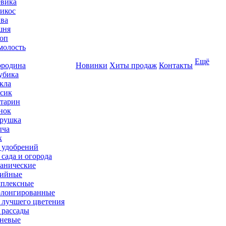
вика
икос
ва
шня
оп
олость
Ещё
родина
Новинки
Хиты продаж
Контакты
убика
кла
сик
тарин
нок
рушка
ыча
к
 удобрений
 сада и огорода
анические
ийные
плексные
лонгированные
 лучшего цветения
 рассады
невые