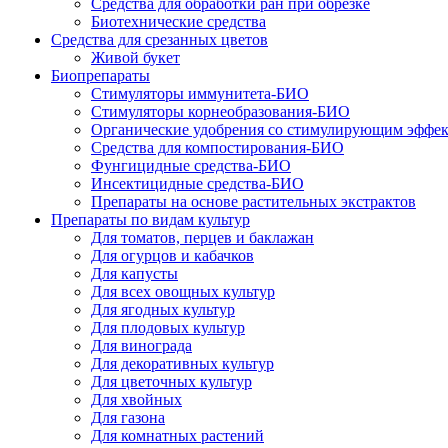
Средства для обработки ран при обрезке
Биотехнические средства
Средства для срезанных цветов
Живой букет
Биопрепараты
Стимуляторы иммунитета-БИО
Стимуляторы корнеобразования-БИО
Органические удобрения со стимулирующим эффе
Средства для компостирования-БИО
Фунгицидные средства-БИО
Инсектицидные средства-БИО
Препараты на основе растительных экстрактов
Препараты по видам культур
Для томатов, перцев и баклажан
Для огурцов и кабачков
Для капусты
Для всех овощных культур
Для ягодных культур
Для плодовых культур
Для винограда
Для декоративных культур
Для цветочных культур
Для хвойных
Для газона
Для комнатных растений