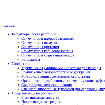
Каталог
Регуляторы роста растений
Стимуляторы плодообразования
Стимуляторы иммунитета
Стимуляторы цветения
Стимуляторы корнеобразования
Стимуляторы созревания плодов
Ретарданты
Удобрения
Удобрения с гуминовыми кислотами для рассады
Комплексные водорастворимые удобрения
Микроудобрения с лечебными свойствами
Органические удобрения со стимулирующим эффе
Средства для компостирования
Специализированные тукосмеси для садовых культ
Средства защиты растений
Фунгицидные средства
Инсектицидные средства