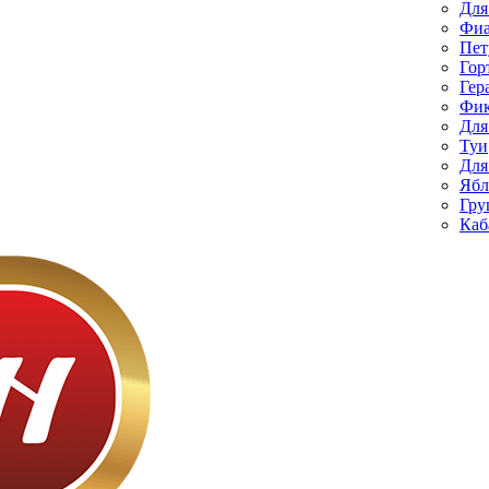
Для
Фиа
Пет
Гор
Гер
Фик
Для
Туи
Для
Ябл
Гру
Каб