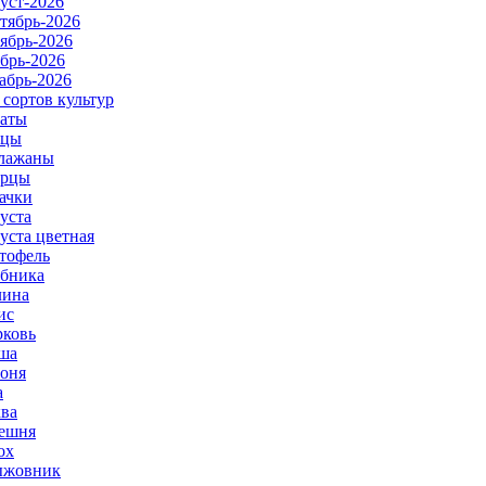
уст-2026
тябрь-2026
ябрь-2026
брь-2026
абрь-2026
 сортов культур
аты
рцы
лажаны
урцы
ачки
уста
уста цветная
тофель
бника
ина
ис
ковь
ша
оня
а
ва
ешня
ох
ыжовник