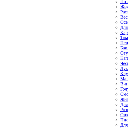
По 
Жи
Рас
Вес
Осе
Для
Кар
Том
Пе
Бак
Ог
Кап
Чес
Лук
Клу
Мал
Вин
Гол
Смо
Жим
Для
Роз
Орх
Пи
Для