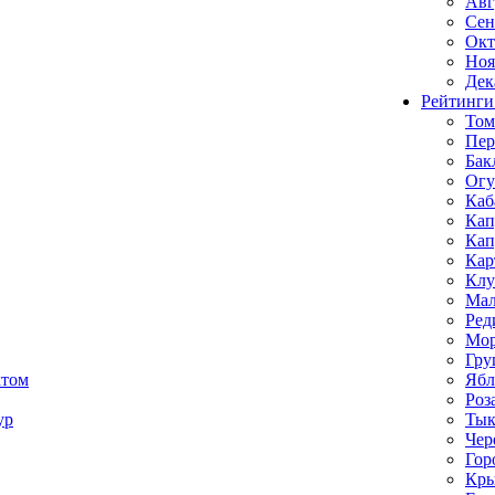
Авг
Сен
Окт
Ноя
Дек
Рейтинги
Том
Пе
Бак
Ог
Каб
Кап
Кап
Кар
Клу
Мал
Ред
Мор
Гру
ктом
Ябл
Роз
ур
Тык
Чер
Гор
Кр