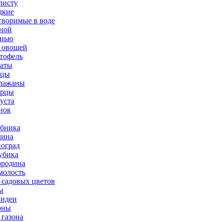
листу
дкие
творимые в воде
ной
нью
 овощей
тофель
аты
рцы
лажаны
урцы
уста
нок
бника
ина
оград
убика
родина
олость
 садовых цветов
ы
идеи
оны
 газона