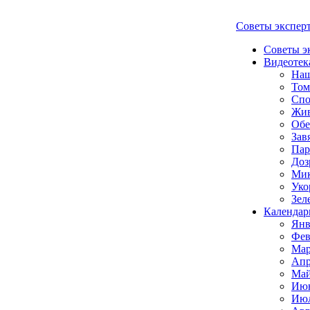
Советы экспер
Советы э
Видеотек
Наш
Том
Спо
Жи
Обе
Зав
Пар
Доз
Мик
Уко
Зел
Календар
Янв
Фев
Мар
Апр
Май
Июн
Июл