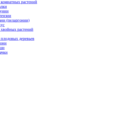
 комнатных растений
лки
унии
тензии
ани (пеларгонии)
ус
 хвойных растений
 плодовых деревьев
они
ши
ачки