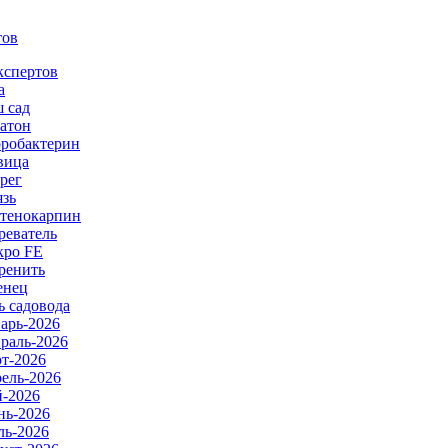
тов
кспертов
а
 сад
атон
робактерин
вица
рег
язь
тенокарпин
реватель
ро FE
ренить
енец
ь садовода
арь-2026
раль-2026
т-2026
ель-2026
-2026
ь-2026
ь-2026