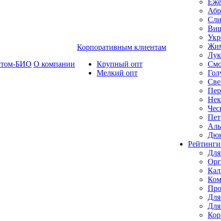
Еже
Абр
Сли
Ви
Укр
Жим
Корпоративным клиентам
Лук
ктом-БИО
О компании
Крупный опт
Смо
Мелкий опт
Гол
Све
Пер
Нек
Чес
Пет
Ал
Дю
Рейтинги
Для
Орг
Кал
Ком
Про
Для
Для
Кор