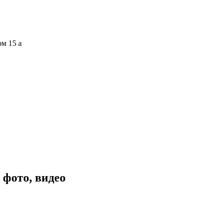
ом 15 а
 фото, видео