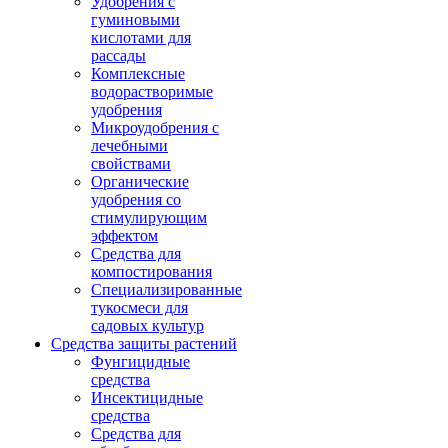
Удобрения с
гуминовыми
кислотами для
рассады
Комплексные
водорастворимые
удобрения
Микроудобрения с
лечебными
свойствами
Органические
удобрения со
стимулирующим
эффектом
Средства для
компостирования
Специализированные
тукосмеси для
садовых культур
Средства защиты растений
Фунгицидные
средства
Инсектицидные
средства
Средства для