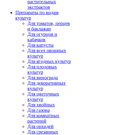
растительных
экстрактов
Препараты по видам
культур
Для томатов, перцев
и баклажан
Для огурцов и
кабачков
Для капусты
Для всех овощных
культур
Для ягодных культур
Для плодовых
культур
Для винограда
Для декоративных
культур
Для цветочных
культур
Для хвойных
Для газона
Для комнатных
растений
Для орхидей
Для срезанных