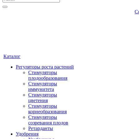
С
Каталог
Регуляторы роста растений
Стимуляторы
плодообразования
Стимуляторы
иммунитета
Стимуляторы
цветения
Стимуляторы
корнеобразования
Стимуляторы
созревания плодов
Ретарданты
Удобрения