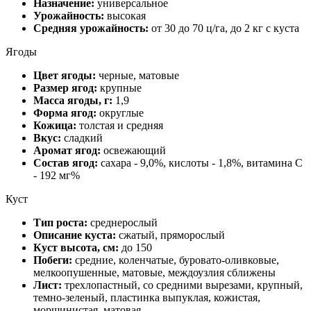
Назначение:
универсальное
Урожайность:
высокая
Средняя урожайность:
от 30 до 70 ц/га, до 2 кг с куста
Ягоды
Цвет ягоды:
черные, матовые
Размер ягод:
крупные
Масса ягоды, г:
1,9
Форма ягод:
округлые
Кожица:
толстая и средняя
Вкус:
сладкий
Аромат ягод:
освежающий
Состав ягод:
сахара - 9,0%, кислоты - 1,8%, витамина С
- 192 мг%
Куст
Тип роста:
среднерослый
Описание куста:
сжатый, пряморослый
Куст высота, см:
до 150
Побеги:
средние, коленчатые, буровато-оливковые,
мелкоопушенные, матовые, междоузлия сближены
Лист:
трехлопастный, со средними вырезами, крупный,
темно-зеленый, пластинка выпуклая, кожистая,
морщинистая, матовая