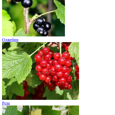
Оджебин
Роза