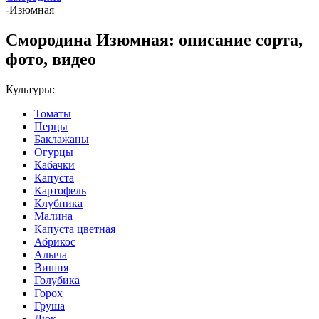
-
Изюмная
Смородина Изюмная: описание сорта,
фото, видео
Культуры:
Томаты
Перцы
Баклажаны
Огурцы
Кабачки
Капуста
Картофель
Клубника
Малина
Капуста цветная
Абрикос
Алыча
Вишня
Голубика
Горох
Груша
Дюк