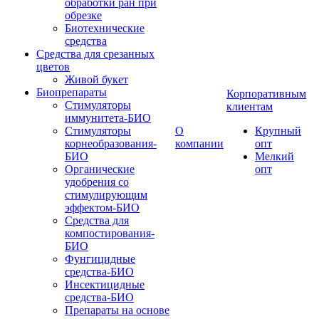
обработки ран при
обрезке
Биотехнические
средства
Средства для срезанных
цветов
Живой букет
Биопрепараты
Корпоративным
Стимуляторы
клиентам
иммунитета-БИО
Стимуляторы
О
Крупный
корнеобразования-
компании
опт
БИО
Мелкий
Органические
опт
удобрения со
стимулирующим
эффектом-БИО
Средства для
компостирования-
БИО
Фунгицидные
средства-БИО
Инсектицидные
средства-БИО
Препараты на основе