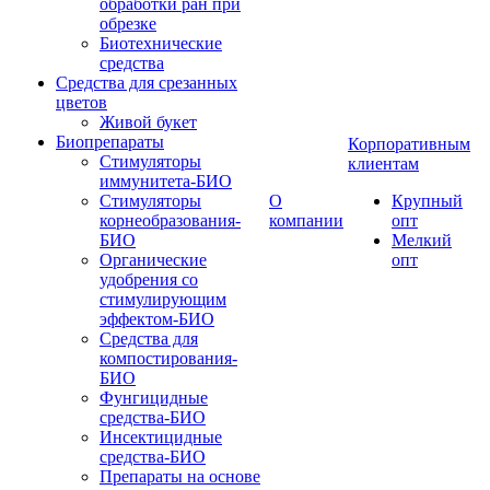
обработки ран при
обрезке
Биотехнические
средства
Средства для срезанных
цветов
Живой букет
Биопрепараты
Корпоративным
Стимуляторы
клиентам
иммунитета-БИО
Стимуляторы
О
Крупный
корнеобразования-
компании
опт
БИО
Мелкий
Органические
опт
удобрения со
стимулирующим
эффектом-БИО
Средства для
компостирования-
БИО
Фунгицидные
средства-БИО
Инсектицидные
средства-БИО
Препараты на основе