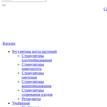
С
Каталог
Регуляторы роста растений
Стимуляторы
плодообразования
Стимуляторы
иммунитета
Стимуляторы
цветения
Стимуляторы
корнеобразования
Стимуляторы
созревания плодов
Ретарданты
Удобрения