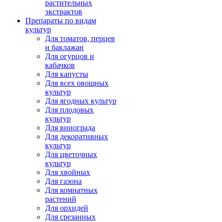
растительных
экстрактов
Препараты по видам
культур
Для томатов, перцев
и баклажан
Для огурцов и
кабачков
Для капусты
Для всех овощных
культур
Для ягодных культур
Для плодовых
культур
Для винограда
Для декоративных
культур
Для цветочных
культур
Для хвойных
Для газона
Для комнатных
растений
Для орхидей
Для срезанных