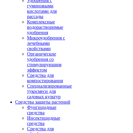
Удобрения с
гуминовыми
кислотами для
рассады
Комплексные
водорастворимые
удобрения
Микроудобрения с
лечебными
свойствами
Органические
удобрения со
стимулирующим
эффектом
Средства для
компостирования
Специализированные
тукосмеси для
садовых культур
Средства защиты растений
Фунгицидные
средства
Инсектицидные
средства
Средства для