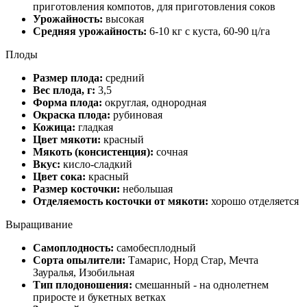
приготовления компотов, для приготовления соков
Урожайность:
высокая
Средняя урожайность:
6-10 кг с куста, 60-90 ц/га
Плоды
Размер плода:
средний
Вес плода, г:
3,5
Форма плода:
округлая, однородная
Окраска плода:
рубиновая
Кожица:
гладкая
Цвет мякоти:
красный
Мякоть (консистенция):
сочная
Вкус:
кисло-сладкий
Цвет сока:
красный
Размер косточки:
небольшая
Отделяемость косточки от мякоти:
хорошо отделяется
Выращивание
Самоплодность:
самобесплодный
Сорта опылители:
Тамарис, Норд Стар, Мечта
Зауралья, Изобильная
Тип плодоношения:
смешанный - на однолетнем
приросте и букетных ветках