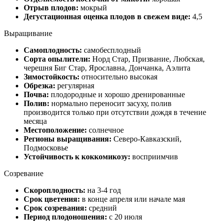
Отрыв плодов:
мокрый
Дегустационная оценка плодов в свежем виде:
4,5
Выращивание
Самоплодность:
самобесплодный
Сорта опылители:
Норд Стар, Призвание, Любская,
черешня Биг Стар, Ярославна, Дончанка, Аэлита
Зимостойкость:
относительно высокая
Обрезка:
регулярная
Почва:
плодородные и хорошо дренированные
Полив:
нормально переносит засуху, полив
производится только при отсутствии дождя в течение
месяца
Местоположение:
солнечное
Регионы выращивания:
Северо-Кавказский,
Подмосковье
Устойчивость к коккомикозу:
восприимчив
Созревание
Скороплодность:
на 3-4 год
Срок цветения:
в конце апреля или начале мая
Срок созревания:
средний
Период плодоношения:
с 20 июля