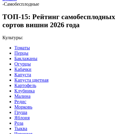
-
Самобесплодные
ТОП-15: Рейтинг самобесплодных
сортов вишни 2026 года
Культуры:
Томаты
Перцы
Баклажаны
Огурцы
Кабачки
Капуста
Капуста цветная
Картофель
Клубника
Малина
Редис
Морковь
Груша
Яблоня
Роза
Тыква
Черешня