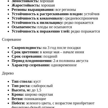
Зимостойкость:
хорошая
Жаростойкость:
хорошая
Регионы выращивания:
все регионы
Устойчивость к растрескиванию плодов:
устойчив
Устойчивость к коккомикозу:
средневосприимчив
Устойчивость к пилильщику:
редко поражается
Осыпаемость:
плоды не осыпаются
Устойчивость к поражению тлей:
редко поражается
Созревание
Скороплодность:
на 3 год после посадки
Срок цветения:
в конце мая – начале июня
Срок созревания:
поздний
Период плодоношения:
2-я половина августа
Характер созревания:
одновременное
Дерево
Тип ствола:
куст
Тип роста:
слаборослый
Высота, м:
до 1,5
Крона:
широко округлая
Ветви:
поникающие
Побеги:
зеленого цвета, с возрастом приобретают
фиолетово-бурый оттенок