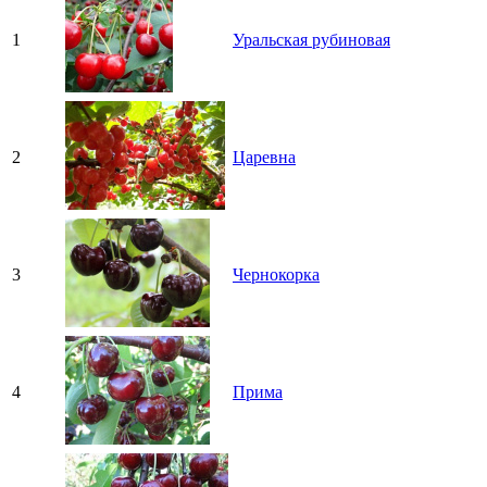
1
Уральская рубиновая
2
Царевна
3
Чернокорка
4
Прима