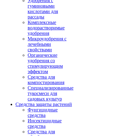
Удобрения с
гуминовыми
кислотами для
рассады
Комплексные
водорастворимые
удобрения
Микроудобрения с
лечебными
свойствами
Органические
удобрения со
стимулирующим
эффектом
Средства для
компостирования
Специализированные
тукосмеси для
садовых культур
Средства защиты растений
Фунгицидные
средства
Инсектицидные
средства
Средства для