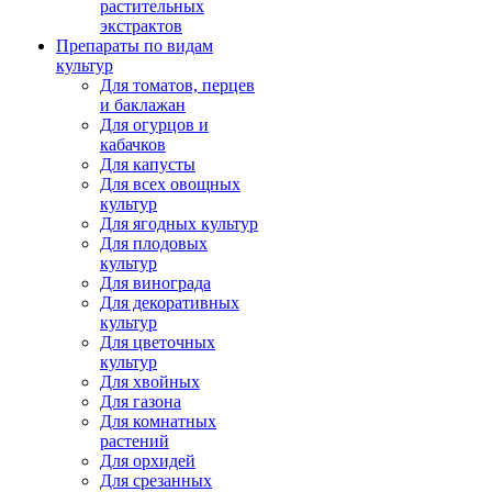
растительных
экстрактов
Препараты по видам
культур
Для томатов, перцев
и баклажан
Для огурцов и
кабачков
Для капусты
Для всех овощных
культур
Для ягодных культур
Для плодовых
культур
Для винограда
Для декоративных
культур
Для цветочных
культур
Для хвойных
Для газона
Для комнатных
растений
Для орхидей
Для срезанных