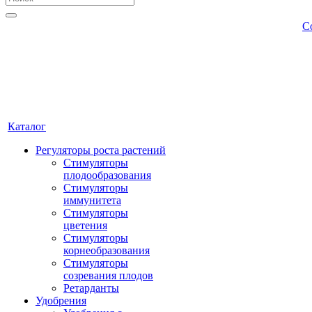
С
Каталог
Регуляторы роста растений
Стимуляторы
плодообразования
Стимуляторы
иммунитета
Стимуляторы
цветения
Стимуляторы
корнеобразования
Стимуляторы
созревания плодов
Ретарданты
Удобрения