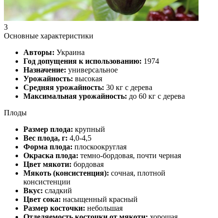
3
Основные характеристики
Авторы:
Украина
Год допущения к использованию:
1974
Назначение:
универсальное
Урожайность:
высокая
Средняя урожайность:
30 кг с дерева
Максимальная урожайность:
до 60 кг с дерева
Плоды
Размер плода:
крупный
Вес плода, г:
4,0-4,5
Форма плода:
плоскоокруглая
Окраска плода:
темно-бордовая, почти черная
Цвет мякоти:
бордовая
Мякоть (консистенция):
сочная, плотной
консистенции
Вкус:
сладкий
Цвет сока:
насыщенный красный
Размер косточки:
небольшая
Отделяемость косточки от мякоти:
хорошая