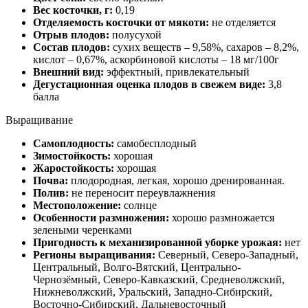
Вес косточки, г:
0,19
Отделяемость косточки от мякоти:
не отделяется
Отрыв плодов:
полусухой
Состав плодов:
сухих веществ – 9,58%, сахаров – 8,2%,
кислот – 0,67%, аскорбиновой кислоты – 18 мг/100г
Внешний вид:
эффектный, привлекательный
Дегустационная оценка плодов в свежем виде:
3,8
балла
Выращивание
Самоплодность:
самобесплодный
Зимостойкость:
хорошая
Жаростойкость:
хорошая
Почва:
плодородная, легкая, хорошо дренированная.
Полив:
не переносит переувлажнения
Местоположение:
солнце
Особенности размножения:
хорошо размножается
зелеными черенками
Пригодность к механизированной уборке урожая:
нет
Регионы выращивания:
Северный, Северо-Западный,
Центральный, Волго-Вятский, Центрально-
Чернозёмный, Северо-Кавказский, Средневолжский,
Нижневолжский, Уральский, Западно-Сибирский,
Восточно-Сибирский, Дальневосточный