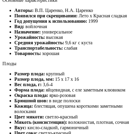
Основные характеристики
Авторы:
В.П. Царенко, Н.А. Царенко
Появился при скрещивании:
Лето х Красная сладкая
Год допущения к использованию:
1999
Вид:
войлочная
Назначение:
универсальное
Урожайность:
высокая
Средняя урожайность:
9,6 кг с куста
Транспортабельность:
слабая
Товарность:
хорошая
Плоды
Размер плода:
крупный
Размер плода, мм:
15 х 17 х 16
Вес плода, г:
3,6-4
Форма плода:
яйцевидная, с еле заметным клювиком
Окраска плода:
ярко-розовая
Брюшной шов:
в виде полоски
Кожица:
блестящая, опушена короткими заметными
волосками
Цвет мякоти:
светло-красный
Мякоть (консистенция):
волокнистая, плотная, сочная
Вкус:
кисло-сладкий, гармоничный
Цвет сока:
светло-красный