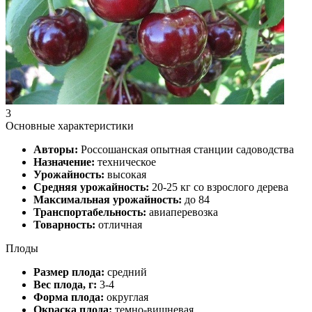
3
Основные характеристики
Авторы:
Россошанская опытная станции садоводства
Назначение:
техническое
Урожайность:
высокая
Средняя урожайность:
20-25 кг со взрослого дерева
Максимальная урожайность:
до 84
Транспортабельность:
авиаперевозка
Товарность:
отличная
Плоды
Размер плода:
средний
Вес плода, г:
3-4
Форма плода:
округлая
Окраска плода:
темно-вишневая