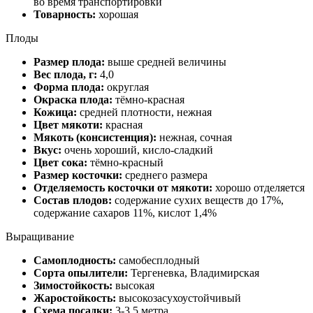
во время транспортировки
Товарность:
хорошая
Плоды
Размер плода:
выше средней величины
Вес плода, г:
4,0
Форма плода:
округлая
Окраска плода:
тёмно-красная
Кожица:
средней плотности, нежная
Цвет мякоти:
красная
Мякоть (консистенция):
нежная, сочная
Вкус:
очень хороший, кисло-сладкий
Цвет сока:
тёмно-красный
Размер косточки:
среднего размера
Отделяемость косточки от мякоти:
хорошо отделяется
Состав плодов:
содержание сухих веществ до 17%,
содержание сахаров 11%, кислот 1,4%
Выращивание
Самоплодность:
самобесплодный
Сорта опылители:
Тергеневка, Владимирская
Зимостойкость:
высокая
Жаростойкость:
высокозасухоустойчивый
Схема посадки:
3-3,5 метра