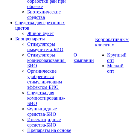
обработки ран при
обрезке
Биотехнические
средства
Средства для срезанных
цветов
Живой букет
Биопрепараты
Корпоративным
Стимуляторы
клиентам
иммунитета-БИО
Стимуляторы
О
Крупный
корнеобразования-
компании
опт
БИО
Мелкий
Органические
опт
удобрения со
стимулирующим
эффектом-БИО
Средства для
компостирования-
БИО
Фунгицидные
средства-БИО
Инсектицидные
средства-БИО
Препараты на основе