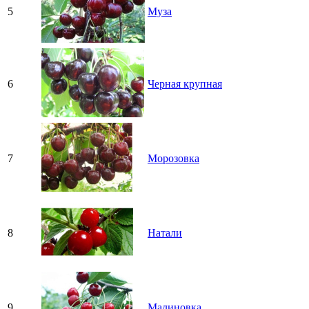
5
Муза
6
Черная крупная
7
Морозовка
8
Натали
9
Малиновка