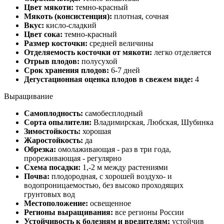
Цвет мякоти:
темно-красный
Мякоть (консистенция):
плотная, сочная
Вкус:
кисло-сладкий
Цвет сока:
темно-красный
Размер косточки:
средней величины
Отделяемость косточки от мякоти:
легко отделяется
Отрыв плодов:
полусухой
Срок хранения плодов:
6-7 дней
Дегустационная оценка плодов в свежем виде:
4
Выращивание
Самоплодность:
самобесплодный
Сорта опылители:
Владимирская, Любская, Шубинка
Зимостойкость:
хорошая
Жаростойкость:
да
Обрезка:
омолаживающая - раз в три года,
прореживающая - регулярно
Схема посадки:
1,-2 м между растениями
Почва:
плодородная, с хорошей воздухо- и
водопроницаемостью, без высоко проходящих
грунтовых вод
Местоположение:
освещенное
Регионы выращивания:
все регионы России
Устойчивость к болезням и вредителям:
устойчив