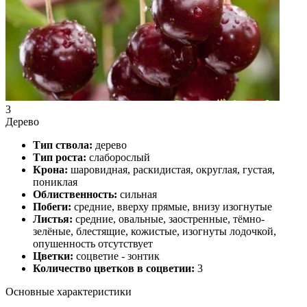
3
Дерево
Тип ствола:
дерево
Тип роста:
слаборослый
Крона:
шаровидная, раскидистая, округлая, густая,
пониклая
Облиственность:
сильная
Побеги:
средние, вверху прямые, внизу изогнутые
Листья:
средние, овальные, заостренные, тёмно-
зелёные, блестящие, кожистые, изогнуты лодочкой,
опушенность отсутствует
Цветки:
соцветие - зонтик
Количество цветков в соцветии:
3
Основные характеристики