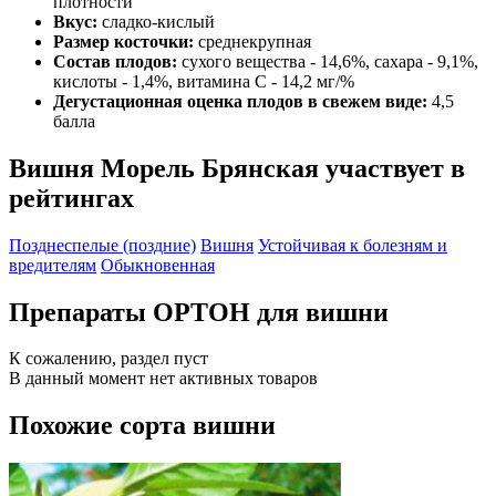
плотности
Вкус:
сладко-кислый
Размер косточки:
среднекрупная
Состав плодов:
сухого вещества - 14,6%, сахара - 9,1%,
кислоты - 1,4%, витамина С - 14,2 мг/%
Дегустационная оценка плодов в свежем виде:
4,5
балла
Вишня Морель Брянская участвует в
рейтингах
Позднеспелые (поздние)
Вишня
Устойчивая к болезням и
вредителям
Обыкновенная
Препараты ОРТОН для вишни
К сожалению, раздел пуст
В данный момент нет активных товаров
Похожие сорта вишни