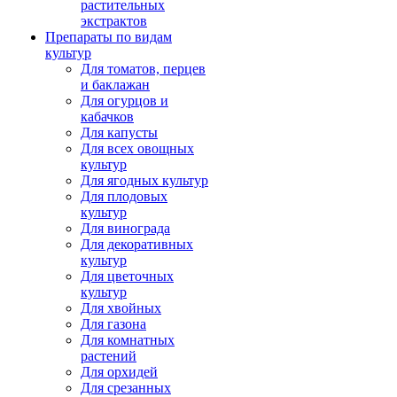
растительных
экстрактов
Препараты по видам
культур
Для томатов, перцев
и баклажан
Для огурцов и
кабачков
Для капусты
Для всех овощных
культур
Для ягодных культур
Для плодовых
культур
Для винограда
Для декоративных
культур
Для цветочных
культур
Для хвойных
Для газона
Для комнатных
растений
Для орхидей
Для срезанных