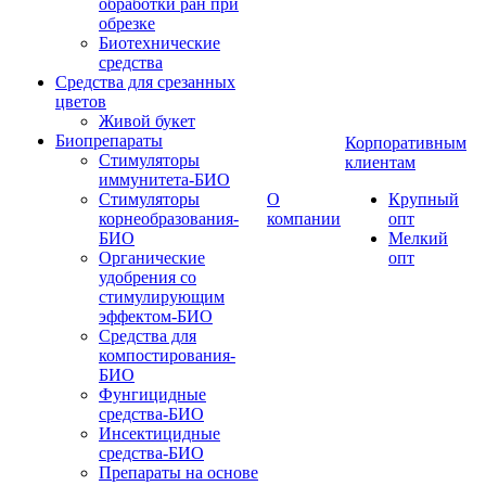
обработки ран при
обрезке
Биотехнические
средства
Средства для срезанных
цветов
Живой букет
Биопрепараты
Корпоративным
Стимуляторы
клиентам
иммунитета-БИО
Стимуляторы
О
Крупный
корнеобразования-
компании
опт
БИО
Мелкий
Органические
опт
удобрения со
стимулирующим
эффектом-БИО
Средства для
компостирования-
БИО
Фунгицидные
средства-БИО
Инсектицидные
средства-БИО
Препараты на основе