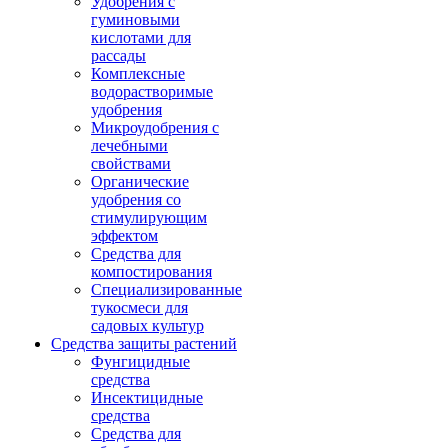
Удобрения с
гуминовыми
кислотами для
рассады
Комплексные
водорастворимые
удобрения
Микроудобрения с
лечебными
свойствами
Органические
удобрения со
стимулирующим
эффектом
Средства для
компостирования
Специализированные
тукосмеси для
садовых культур
Средства защиты растений
Фунгицидные
средства
Инсектицидные
средства
Средства для