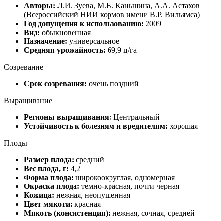
Авторы:
Л.И. Зуева, М.В. Каньшина, А.А. Астахов
(Всероссийский НИИ кормов имени В.Р. Вильямса)
Год допущения к использованию:
2009
Вид:
обыкновенная
Назначение:
универсальное
Средняя урожайность:
69,9 ц/га
Созревание
Срок созревания:
очень поздний
Выращивание
Регионы выращивания:
Центральный
Устойчивость к болезням и вредителям:
хорошая
Плоды
Размер плода:
средний
Вес плода, г:
4,2
Форма плода:
широкоокруглая, одномерная
Окраска плода:
тёмно-красная, почти чёрная
Кожица:
нежная, неопушенная
Цвет мякоти:
красная
Мякоть (консистенция):
нежная, сочная, средней