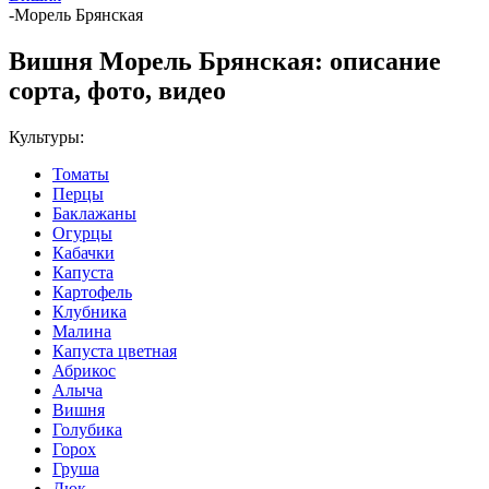
-
Морель Брянская
Вишня Морель Брянская: описание
сорта, фото, видео
Культуры:
Томаты
Перцы
Баклажаны
Огурцы
Кабачки
Капуста
Картофель
Клубника
Малина
Капуста цветная
Абрикос
Алыча
Вишня
Голубика
Горох
Груша
Дюк