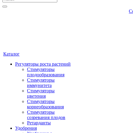
С
Каталог
Регуляторы роста растений
Стимуляторы
плодообразования
Стимуляторы
иммунитета
Стимуляторы
цветения
Стимуляторы
корнеобразования
Стимуляторы
созревания плодов
Ретарданты
Удобрения