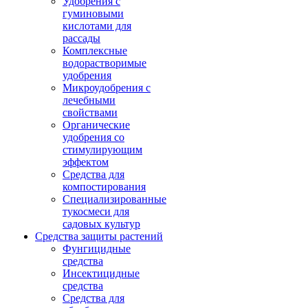
Удобрения с
гуминовыми
кислотами для
рассады
Комплексные
водорастворимые
удобрения
Микроудобрения с
лечебными
свойствами
Органические
удобрения со
стимулирующим
эффектом
Средства для
компостирования
Специализированные
тукосмеси для
садовых культур
Средства защиты растений
Фунгицидные
средства
Инсектицидные
средства
Средства для