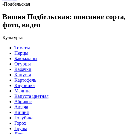
-
Подбельская
Вишня Подбельская: описание сорта,
фото, видео
Культуры:
Томаты
Перцы
Баклажаны
Огурцы
Кабачки
Капуста
Картофель
Клубника
Малина
Капуста цветная
Абрикос
Алыча
Вишня
Голубика
Горох
Груша
Дюк