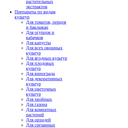
растительных
экстрактов
Препараты по видам
культур
Для томатов, перцев
и баклажан
Для огурцов и
кабачков
Для капусты
Для всех овощных
культур
Для ягодных культур
Для плодовых
культур
Для винограда
Для декоративных
культур
Для цветочных
культур
Для хвойных
Для газона
Для комнатных
растений
Для орхидей
Для срезанных