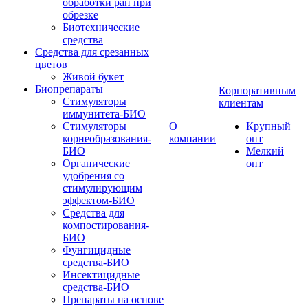
обработки ран при
обрезке
Биотехнические
средства
Средства для срезанных
цветов
Живой букет
Биопрепараты
Корпоративным
Стимуляторы
клиентам
иммунитета-БИО
Стимуляторы
О
Крупный
корнеобразования-
компании
опт
БИО
Мелкий
Органические
опт
удобрения со
стимулирующим
эффектом-БИО
Средства для
компостирования-
БИО
Фунгицидные
средства-БИО
Инсектицидные
средства-БИО
Препараты на основе