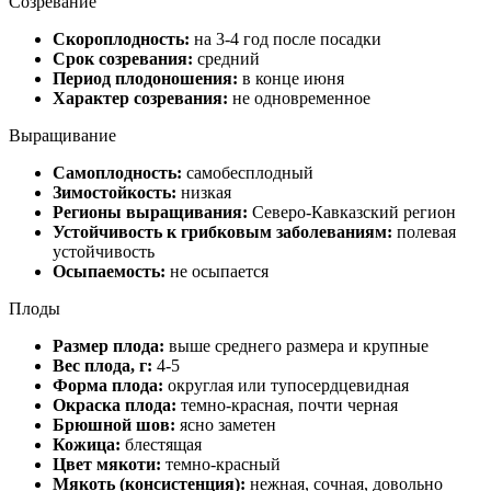
Созревание
Скороплодность:
на 3-4 год после посадки
Срок созревания:
средний
Период плодоношения:
в конце июня
Характер созревания:
не одновременное
Выращивание
Самоплодность:
самобесплодный
Зимостойкость:
низкая
Регионы выращивания:
Северо-Кавказский регион
Устойчивость к грибковым заболеваниям:
полевая
устойчивость
Осыпаемость:
не осыпается
Плоды
Размер плода:
выше среднего размера и крупные
Вес плода, г:
4-5
Форма плода:
округлая или тупосердцевидная
Окраска плода:
темно-красная, почти черная
Брюшной шов:
ясно заметен
Кожица:
блестящая
Цвет мякоти:
темно-красный
Мякоть (консистенция):
нежная, сочная, довольно