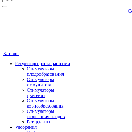
С
Каталог
Регуляторы роста растений
Стимуляторы
плодообразования
Стимуляторы
иммунитета
Стимуляторы
цветения
Стимуляторы
корнеобразования
Стимуляторы
созревания плодов
Ретарданты
Удобрения