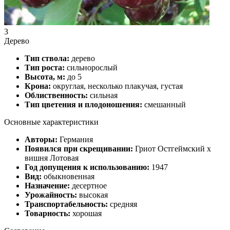
3
Дерево
Тип ствола:
дерево
Тип роста:
сильнорослый
Высота, м:
до 5
Крона:
округлая, несколько плакучая, густая
Облиственность:
сильная
Тип цветения и плодоношения:
смешанный
Основные характеристики
Авторы:
Германия
Появился при скрещивании:
Гриот Остгеймский х
вишня Лотовая
Год допущения к использованию:
1947
Вид:
обыкновенная
Назначение:
десертное
Урожайность:
высокая
Транспортабельность:
средняя
Товарность:
хорошая