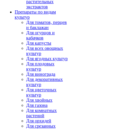
растительных
экстрактов
Препараты по видам
культур
Для томатов, перцев
и баклажан
Для огурцов и
кабачков
Для капусты
Для всех овощных
культур
Для ягодных культур
Для плодовых
культур
Для винограда
Для декоративных
культур
Для цветочных
культур
Для хвойных
Для газона
Для комнатных
растений
Для орхидей
Для срезанных