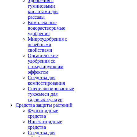
Удобрения с
гуминовыми
кислотами для
рассады
Комплексные
водорастворимые
удобрения
Микроудобрения с
лечебными
свойствами
Органические
удобрения со
стимулирующим
эффектом
Средства для
компостирования
Специализированные
тукосмеси для
садовых культур
Средства защиты растений
Фунгицидные
средства
Инсектицидные
средства
Средства для