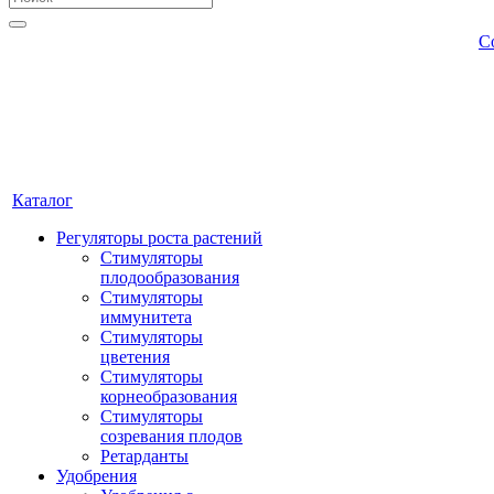
С
Каталог
Регуляторы роста растений
Стимуляторы
плодообразования
Стимуляторы
иммунитета
Стимуляторы
цветения
Стимуляторы
корнеобразования
Стимуляторы
созревания плодов
Ретарданты
Удобрения