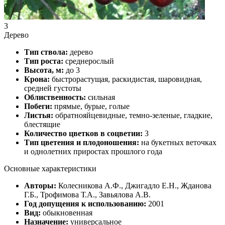
3
Дерево
Тип ствола:
дерево
Тип роста:
среднерослый
Высота, м:
до 3
Крона:
быстрорастущая, раскидистая, шаровидная,
средней густоты
Облиственность:
сильная
Побеги:
прямые, бурые, голые
Листья:
обратнояйцевидные, темно-зеленые, гладкие,
блестящие
Количество цветков в соцветии:
3
Тип цветения и плодоношения:
на букетных веточках
и однолетних приростах прошлого года
Основные характеристики
Авторы:
Колесникова А.Ф., Джигадло Е.Н., Жданова
Г.Б., Трофимова Т.А., Завьялова А.В.
Год допущения к использованию:
2001
Вид:
обыкновенная
Назначение:
универсальное