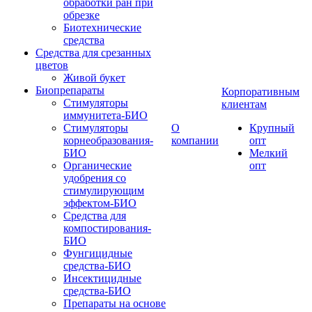
обработки ран при
обрезке
Биотехнические
средства
Средства для срезанных
цветов
Живой букет
Биопрепараты
Корпоративным
Стимуляторы
клиентам
иммунитета-БИО
Стимуляторы
О
Крупный
корнеобразования-
компании
опт
БИО
Мелкий
Органические
опт
удобрения со
стимулирующим
эффектом-БИО
Средства для
компостирования-
БИО
Фунгицидные
средства-БИО
Инсектицидные
средства-БИО
Препараты на основе