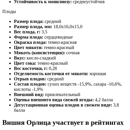
Устойчивость к монилиозу:
среднеустойчив
Плоды
Размер плода:
средний
Размер плода, мм:
18,0х16,0х15,0
Вес плода, г:
3,5
Форма плода:
сердцевидные
Окраска плода:
темно-красная
Цвет мякоти:
темно-красный
Мякоть (консистенция):
сочная
Вкус:
кисло-сладкий
Цвет сока:
темно-красный
Вес косточки, г:
0,28
Отделяемость косточки от мякоти:
хорошая
Отрыв плодов:
средний
Состав плодов:
сухих веществ -15,9%, сахара -10,6%,
кислоты -1,9%
Внешний вид:
привлекательный
Оценка внешнего вида свежей ягоды:
4,2 балла
Дегустационная оценка плодов в свежем виде:
3,8
балла
Вишня Орлица участвует в рейтингах