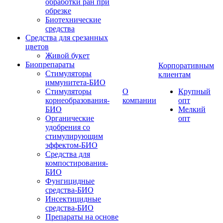
обработки ран при
обрезке
Биотехнические
средства
Средства для срезанных
цветов
Живой букет
Биопрепараты
Корпоративным
Стимуляторы
клиентам
иммунитета-БИО
Стимуляторы
О
Крупный
корнеобразования-
компании
опт
БИО
Мелкий
Органические
опт
удобрения со
стимулирующим
эффектом-БИО
Средства для
компостирования-
БИО
Фунгицидные
средства-БИО
Инсектицидные
средства-БИО
Препараты на основе