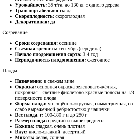
Урожайность:
35 т/га, до 130 кг с одного дерева
Транспортабельность:
да
Скороплодность:
скороплодная
Декоративная:
да
Созревание
Сроки созревания:
осенние
Съемная зрелость:
сентябрь (середина)
Начало плодоношения сорта:
3-4 год
Периодичность плодоношения:
ежегодное
Плоды
Назначение:
в свежем виде
Окраска:
основная окраска зеленовато-жёлтая,
покровная – светлые фиолетово-красные полосы на 1/3
поверхности плода
Форма плода:
уплощённо-округлая, симметричная, со
слабо выраженной ребристостью у чашечки
Вес плода, г:
100-180 г и до 250 г
Размер плода:
средний и выше среднего
Кожица:
гладкая, очень плотная
Вкус:
кисло-сладкий, десертный
Мякоть:
белая, сочная