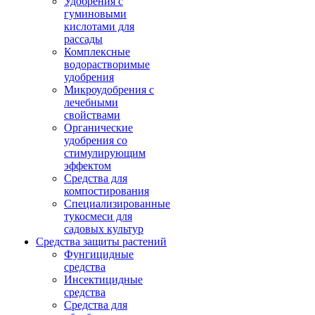
Удобрения с
гуминовыми
кислотами для
рассады
Комплексные
водорастворимые
удобрения
Микроудобрения с
лечебными
свойствами
Органические
удобрения со
стимулирующим
эффектом
Средства для
компостирования
Специализированные
тукосмеси для
садовых культур
Средства защиты растений
Фунгицидные
средства
Инсектицидные
средства
Средства для