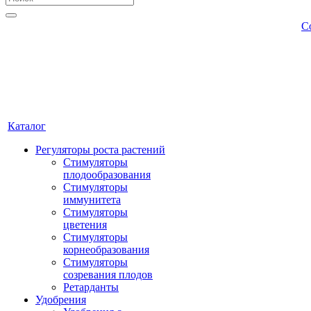
С
Каталог
Регуляторы роста растений
Стимуляторы
плодообразования
Стимуляторы
иммунитета
Стимуляторы
цветения
Стимуляторы
корнеобразования
Стимуляторы
созревания плодов
Ретарданты
Удобрения