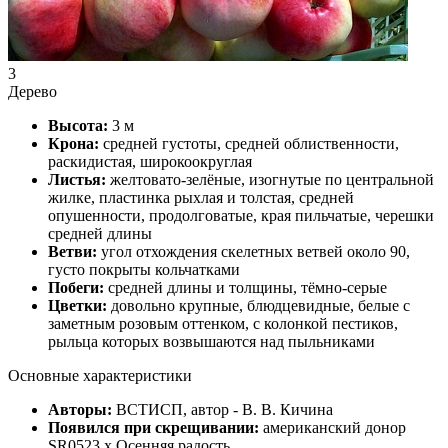
3
Дерево
Высота:
3 м
Крона:
средней густоты, средней облиственности,
раскидистая, широкоокруглая
Листья:
желтовато-зелёные, изогнутые по центральной
жилке, пластинка рыхлая и толстая, средней
опушенности, продолговатые, края пильчатые, черешки
средней длины
Ветви:
угол отхождения скелетных ветвей около 90,
густо покрыты кольчатками
Побеги:
средней длины и толщины, тёмно-серые
Цветки:
довольно крупные, блюдцевидные, белые с
заметным розовым оттенком, с колонкой пестиков,
рыльца которых возвышаются над пыльниками
Основные характеристики
Авторы:
ВСТИСП, автор - В. В. Кичина
Появился при скрещивании:
американский донор
SR0523 х Осенняя радость