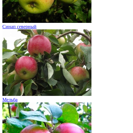
Синап северный
Мельба