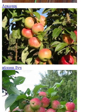
Аркадик
яблоня Луч