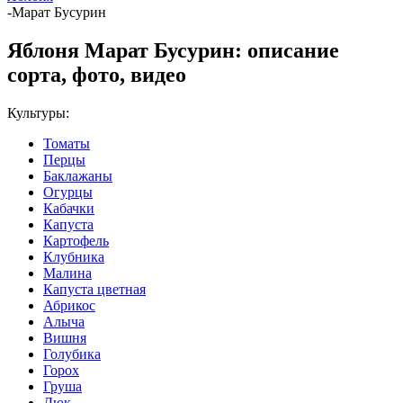
-
Марат Бусурин
Яблоня Марат Бусурин: описание
сорта, фото, видео
Культуры:
Томаты
Перцы
Баклажаны
Огурцы
Кабачки
Капуста
Картофель
Клубника
Малина
Капуста цветная
Абрикос
Алыча
Вишня
Голубика
Горох
Груша
Дюк