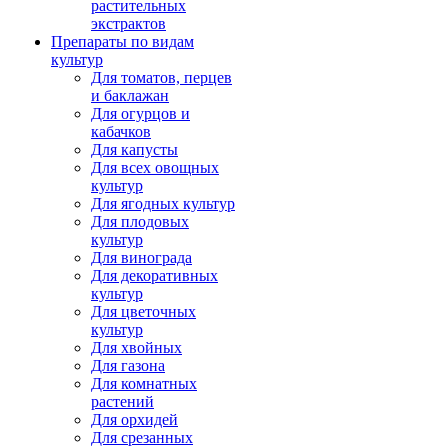
растительных
экстрактов
Препараты по видам
культур
Для томатов, перцев
и баклажан
Для огурцов и
кабачков
Для капусты
Для всех овощных
культур
Для ягодных культур
Для плодовых
культур
Для винограда
Для декоративных
культур
Для цветочных
культур
Для хвойных
Для газона
Для комнатных
растений
Для орхидей
Для срезанных