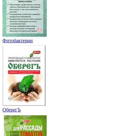
Фитобактерин
ОберегЪ