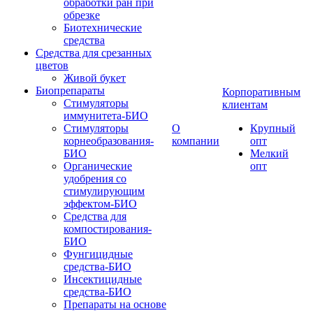
обработки ран при
обрезке
Биотехнические
средства
Средства для срезанных
цветов
Живой букет
Биопрепараты
Корпоративным
Стимуляторы
клиентам
иммунитета-БИО
Стимуляторы
О
Крупный
корнеобразования-
компании
опт
БИО
Мелкий
Органические
опт
удобрения со
стимулирующим
эффектом-БИО
Средства для
компостирования-
БИО
Фунгицидные
средства-БИО
Инсектицидные
средства-БИО
Препараты на основе