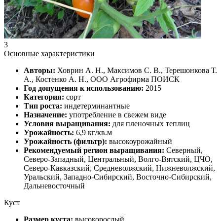
3
Основные характеристики
Авторы:
Ховрин А. Н., Максимов С. В., Терешонкова Т.
А., Костенко А. Н., ООО Агрофирма ПОИСК
Год допущения к использованию:
2015
Категория:
сорт
Тип роста:
индетерминантные
Назначение:
употребление в свежем виде
Условия выращивания:
для пленочных теплиц
Урожайность:
6,9 кг/кв.м
Урожайность (фильтр):
высокоурожайный
Рекомендуемый регион выращивания:
Северный,
Северо-Западный, Центральный, Волго-Вятский, ЦЧО,
Северо-Кавказский, Средневолжский, Нижневолжский,
Уральский, Западно-Сибирский, Восточно-Сибирский,
Дальневосточный
Куст
Размер куста:
высокорослый