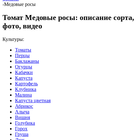
-
Медовые росы
Томат Медовые росы: описание сорта,
фото, видео
Культуры:
Томаты
Перцы
Баклажаны
Огурцы
Кабачки
Капуста
Картофель
Клубника
Малина
Капуста цветная
Абрикос
Алыча
Вишня
Голубика
Горох
Груша
Дюк