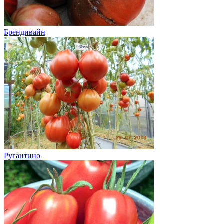
Брендивайн
Ругантино