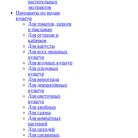
растительных
экстрактов
Препараты по видам
культур
Для томатов, перцев
и баклажан
Для огурцов и
кабачков
Для капусты
Для всех овощных
культур
Для ягодных культур
Для плодовых
культур
Для винограда
Для декоративных
культур
Для цветочных
культур
Для хвойных
Для газона
Для комнатных
растений
Для орхидей
Для срезанных