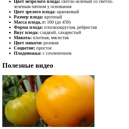
Цвет незрелого плода:
светло-зеленый со светло-
зеленым пятном у основания
Цвет зрелого плода:
оранжевый
Размер плода:
крупный
Масса плода, г:
160 (до 450)
Форма плода:
плоскоокруглая, ребристая
Вкус плода:
сладкий, сахаристый
Мякоть:
плотная, мясистая
Цвет мякоти:
розовая
Соцветие:
простое
Плодоножка:
с сочленением
Полезные видео