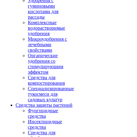
Удобрения с
гуминовыми
кислотами для
рассады
Комплексные
водорастворимые
удобрения
Микроудобрения с
лечебными
свойствами
Органические
удобрения со
стимулирующим
эффектом
Средства для
компостирования
Специализированные
тукосмеси для
садовых культур
Средства защиты растений
Фунгицидные
средства
Инсектицидные
средства
Средства для