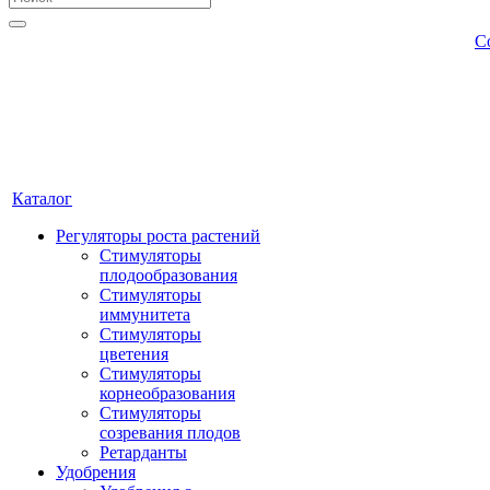
С
Каталог
Регуляторы роста растений
Стимуляторы
плодообразования
Стимуляторы
иммунитета
Стимуляторы
цветения
Стимуляторы
корнеобразования
Стимуляторы
созревания плодов
Ретарданты
Удобрения