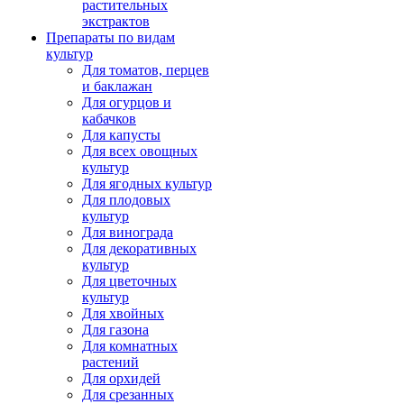
растительных
экстрактов
Препараты по видам
культур
Для томатов, перцев
и баклажан
Для огурцов и
кабачков
Для капусты
Для всех овощных
культур
Для ягодных культур
Для плодовых
культур
Для винограда
Для декоративных
культур
Для цветочных
культур
Для хвойных
Для газона
Для комнатных
растений
Для орхидей
Для срезанных