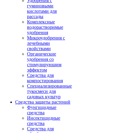
Удобрения с
гуминовыми
кислотами для
рассады
Комплексные
водорастворимые
удобрения
Микроудобрения с
лечебными
свойствами
Органические
удобрения со
стимулирующим
эффектом
Средства для
компостирования
Специализированные
тукосмеси для
садовых культур
Средства защиты растений
Фунгицидные
средства
Инсектицидные
средства
Средства для