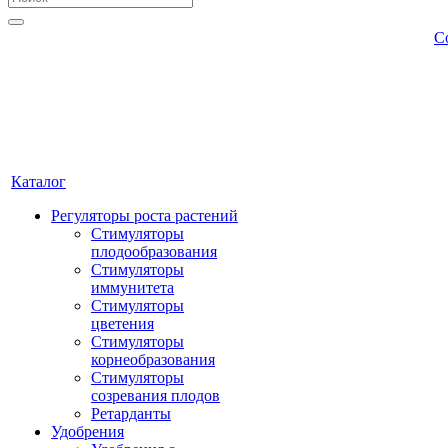
С
Каталог
Регуляторы роста растений
Стимуляторы
плодообразования
Стимуляторы
иммунитета
Стимуляторы
цветения
Стимуляторы
корнеобразования
Стимуляторы
созревания плодов
Ретарданты
Удобрения