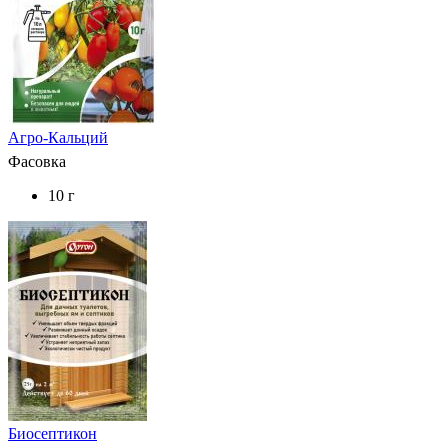
Агро-Кальций
Фасовка
10 г
Биосептикон