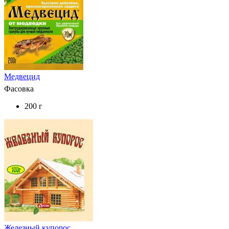
Медвецид
Фасовка
200 г
Железный купорос