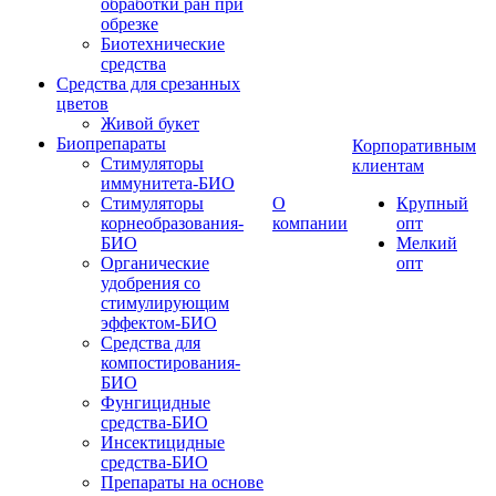
обработки ран при
обрезке
Биотехнические
средства
Средства для срезанных
цветов
Живой букет
Биопрепараты
Корпоративным
Стимуляторы
клиентам
иммунитета-БИО
Стимуляторы
О
Крупный
корнеобразования-
компании
опт
БИО
Мелкий
Органические
опт
удобрения со
стимулирующим
эффектом-БИО
Средства для
компостирования-
БИО
Фунгицидные
средства-БИО
Инсектицидные
средства-БИО
Препараты на основе