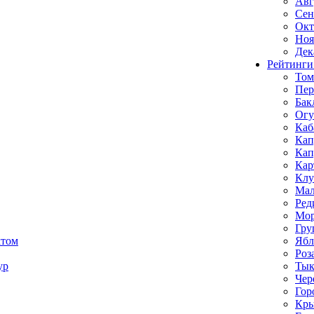
Авг
Сен
Окт
Ноя
Дек
Рейтинги
Том
Пе
Бак
Ог
Каб
Кап
Кап
Кар
Клу
Мал
Ред
Мор
Гру
ктом
Ябл
Роз
ур
Тык
Чер
Гор
Кр