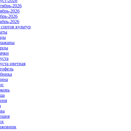
уст-2026
тябрь-2026
ябрь-2026
брь-2026
абрь-2026
 сортов культур
аты
рцы
лажаны
урцы
ачки
уста
уста цветная
тофель
бника
ина
ис
ковь
ша
оня
а
ва
ешня
ох
ыжовник