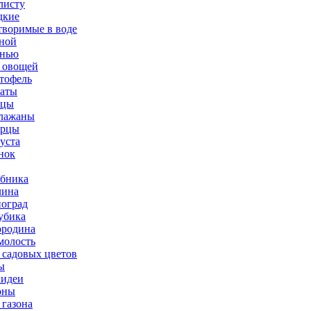
листу
дкие
творимые в воде
ной
нью
 овощей
тофель
аты
рцы
лажаны
урцы
уста
нок
бника
ина
оград
убика
родина
олость
 садовых цветов
ы
идеи
оны
 газона