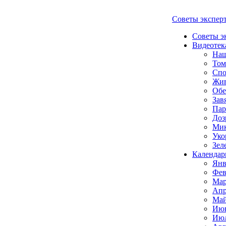
Советы экспер
Советы э
Видеотек
Наш
Том
Спо
Жи
Обе
Зав
Пар
Доз
Мик
Уко
Зел
Календар
Янв
Фев
Мар
Апр
Май
Июн
Июл