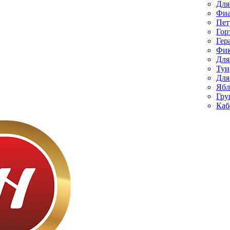
Для
Фиа
Пет
Гор
Гер
Фик
Для
Туи
Для
Ябл
Гру
Каб