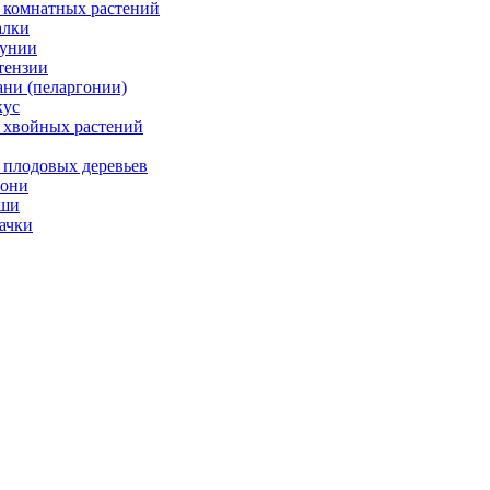
 комнатных растений
лки
унии
тензии
ани (пеларгонии)
ус
 хвойных растений
 плодовых деревьев
они
ши
ачки