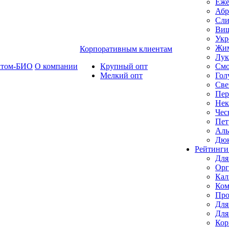
Еже
Абр
Сли
Ви
Укр
Жим
Корпоративным клиентам
Лук
ктом-БИО
О компании
Крупный опт
Смо
Мелкий опт
Гол
Све
Пер
Нек
Чес
Пет
Ал
Дю
Рейтинги
Для
Орг
Кал
Ком
Про
Для
Для
Кор