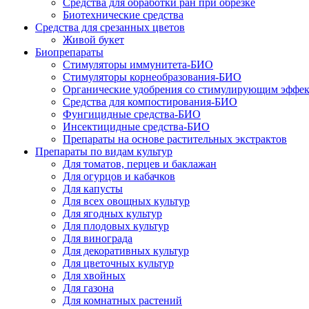
Средства для обработки ран при обрезке
Биотехнические средства
Средства для срезанных цветов
Живой букет
Биопрепараты
Стимуляторы иммунитета-БИО
Стимуляторы корнеобразования-БИО
Органические удобрения со стимулирующим эффе
Средства для компостирования-БИО
Фунгицидные средства-БИО
Инсектицидные средства-БИО
Препараты на основе растительных экстрактов
Препараты по видам культур
Для томатов, перцев и баклажан
Для огурцов и кабачков
Для капусты
Для всех овощных культур
Для ягодных культур
Для плодовых культур
Для винограда
Для декоративных культур
Для цветочных культур
Для хвойных
Для газона
Для комнатных растений