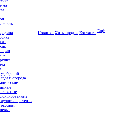
вика
икос
ва
шня
оп
олость
Ещё
родина
Новинки
Хиты продаж
Контакты
убика
кла
сик
тарин
нок
рушка
ыча
к
 удобрений
 сада и огорода
анические
ийные
плексные
лонгированные
 лучшего цветения
 рассады
невые