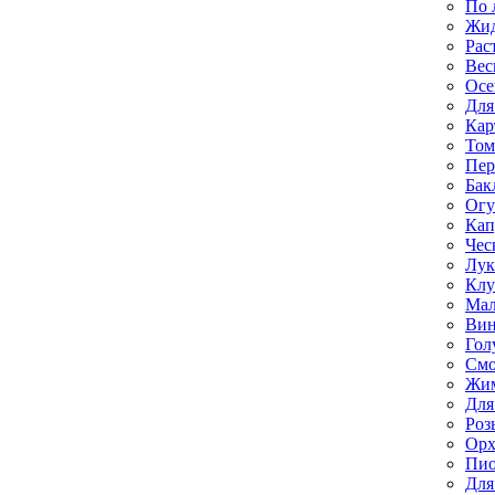
По 
Жи
Рас
Вес
Осе
Для
Кар
Том
Пе
Бак
Ог
Кап
Чес
Лук
Клу
Мал
Вин
Гол
Смо
Жим
Для
Роз
Орх
Пи
Для