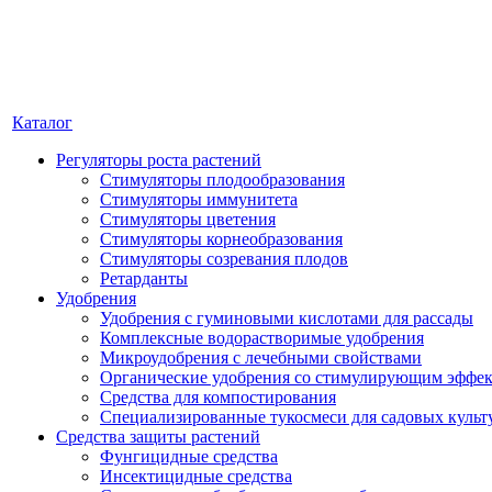
Каталог
Регуляторы роста растений
Стимуляторы плодообразования
Стимуляторы иммунитета
Стимуляторы цветения
Стимуляторы корнеобразования
Стимуляторы созревания плодов
Ретарданты
Удобрения
Удобрения с гуминовыми кислотами для рассады
Комплексные водорастворимые удобрения
Микроудобрения с лечебными свойствами
Органические удобрения со стимулирующим эффе
Средства для компостирования
Специализированные тукосмеси для садовых культ
Средства защиты растений
Фунгицидные средства
Инсектицидные средства