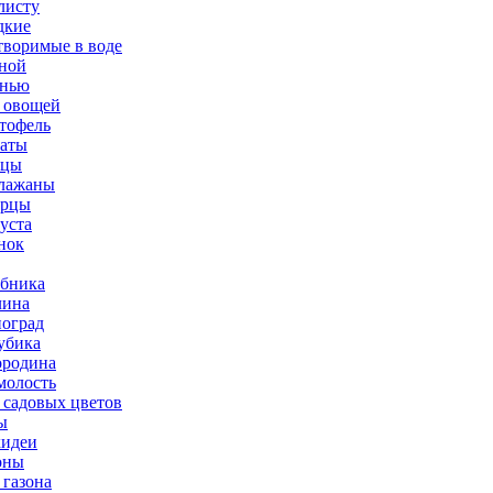
листу
дкие
творимые в воде
ной
нью
 овощей
тофель
аты
рцы
лажаны
урцы
уста
нок
бника
ина
оград
убика
родина
олость
 садовых цветов
ы
идеи
оны
 газона