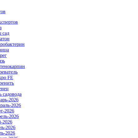
тов
кспертов
а
 сад
атон
робактерин
вица
рег
язь
тенокарпин
реватель
ро FE
ренить
енец
ь садовода
арь-2026
раль-2026
т-2026
ель-2026
-2026
ь-2026
ь-2026