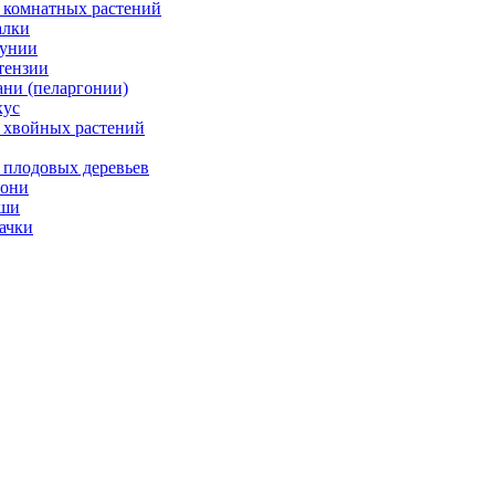
 комнатных растений
лки
унии
тензии
ани (пеларгонии)
ус
 хвойных растений
 плодовых деревьев
они
ши
ачки