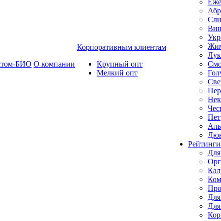
Еже
Абр
Сли
Ви
Укр
Жим
Корпоративным клиентам
Лук
ктом-БИО
О компании
Крупный опт
Смо
Мелкий опт
Гол
Све
Пер
Нек
Чес
Пет
Ал
Дю
Рейтинги
Для
Орг
Кал
Ком
Про
Для
Для
Кор