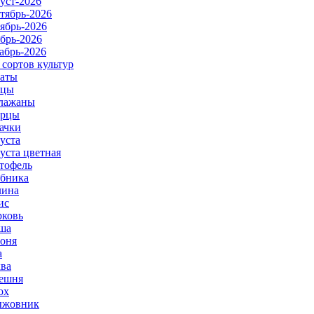
уст-2026
тябрь-2026
ябрь-2026
брь-2026
абрь-2026
 сортов культур
аты
рцы
лажаны
урцы
ачки
уста
уста цветная
тофель
бника
ина
ис
ковь
ша
оня
а
ва
ешня
ох
ыжовник