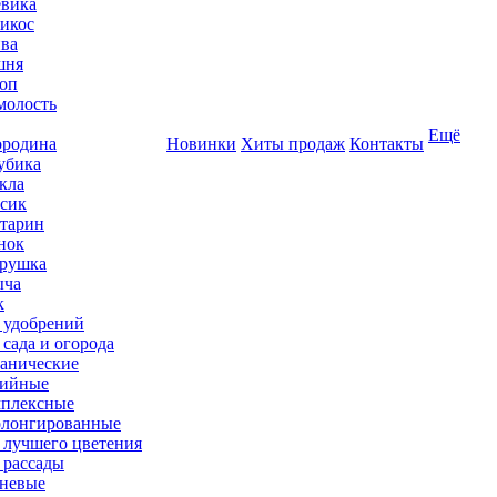
вика
икос
ва
шня
оп
олость
Ещё
родина
Новинки
Хиты продаж
Контакты
убика
кла
сик
тарин
нок
рушка
ыча
к
 удобрений
 сада и огорода
анические
ийные
плексные
лонгированные
 лучшего цветения
 рассады
невые