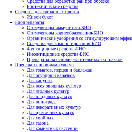
Средства для обработки ран при обрезке
Биотехнические средства
Средства для срезанных цветов
Живой букет
Биопрепараты
Стимуляторы иммунитета-БИО
Стимуляторы корнеобразования-БИО
Органические удобрения со стимулирующим эффе
Средства для компостирования-БИО
Фунгицидные средства-БИО
Инсектицидные средства-БИО
Препараты на основе растительных экстрактов
Препараты по видам культур
Для томатов, перцев и баклажан
Для огурцов и кабачков
Для капусты
Для всех овощных культур
Для ягодных культур
Для плодовых культур
Для винограда
Для декоративных культур
Для цветочных культур
Для хвойных
Для газона
Для комнатных растений