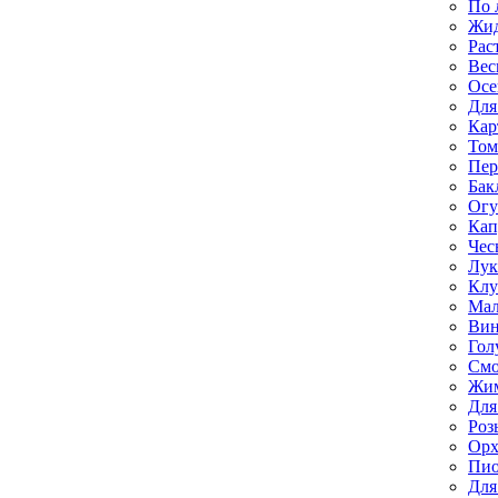
По 
Жи
Рас
Вес
Осе
Для
Кар
Том
Пе
Бак
Ог
Кап
Чес
Лук
Клу
Мал
Вин
Гол
Смо
Жим
Для
Роз
Орх
Пи
Для