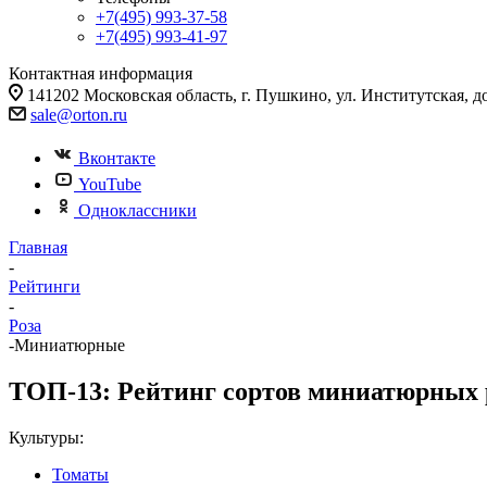
+7(495) 993-37-58
+7(495) 993-41-97
Контактная информация
141202 Московская область, г. Пушкино, ул. Институтская, д
sale@orton.ru
Вконтакте
YouTube
Одноклассники
Главная
-
Рейтинги
-
Роза
-
Миниатюрные
ТОП-13: Рейтинг сортов миниатюрных р
Культуры:
Томаты