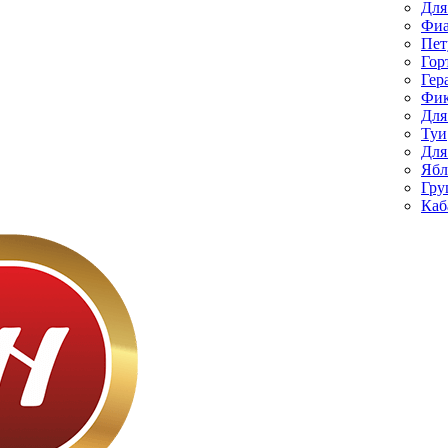
Для
Фиа
Пет
Гор
Гер
Фик
Для
Туи
Для
Ябл
Гру
Каб