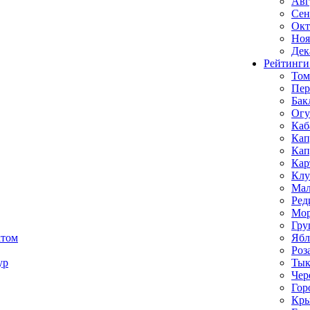
Авг
Сен
Окт
Ноя
Дек
Рейтинги
Том
Пе
Бак
Ог
Каб
Кап
Кап
Кар
Клу
Мал
Ред
Мор
Гру
ктом
Ябл
Роз
ур
Тык
Чер
Гор
Кр