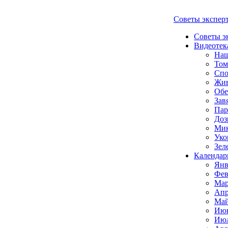
Советы экспер
Советы э
Видеотек
Наш
Том
Спо
Жи
Обе
Зав
Пар
Доз
Мик
Уко
Зел
Календар
Янв
Фев
Мар
Апр
Май
Июн
Июл