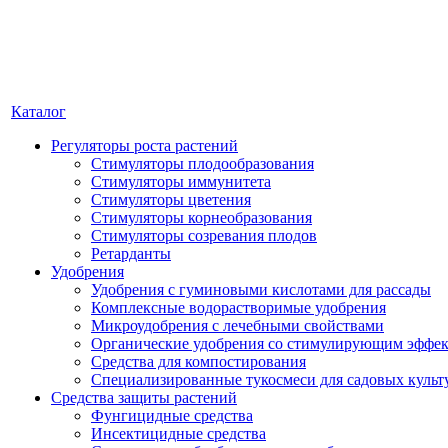
Каталог
Регуляторы роста растений
Стимуляторы плодообразования
Стимуляторы иммунитета
Стимуляторы цветения
Стимуляторы корнеобразования
Стимуляторы созревания плодов
Ретарданты
Удобрения
Удобрения с гуминовыми кислотами для рассады
Комплексные водорастворимые удобрения
Микроудобрения с лечебными свойствами
Органические удобрения со стимулирующим эффе
Средства для компостирования
Специализированные тукосмеси для садовых культ
Средства защиты растений
Фунгицидные средства
Инсектицидные средства