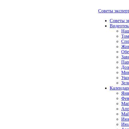
Советы экспер
Советы э
Видеотек
Наш
Том
Спо
Жи
Обе
Зав
Пар
Доз
Мик
Уко
Зел
Календар
Янв
Фев
Мар
Апр
Май
Июн
Июл