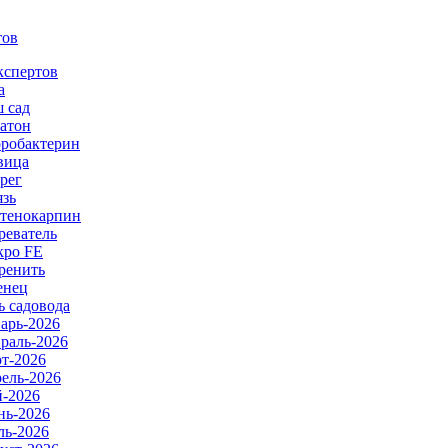
тов
кспертов
а
 сад
атон
робактерин
вица
рег
язь
тенокарпин
реватель
ро FE
ренить
енец
ь садовода
арь-2026
раль-2026
т-2026
ель-2026
-2026
ь-2026
ь-2026