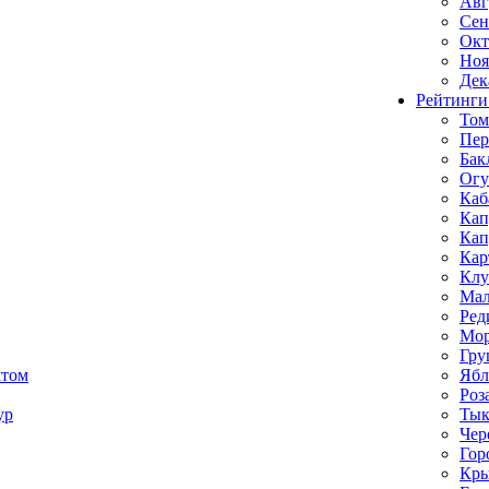
Авг
Сен
Окт
Ноя
Дек
Рейтинги
Том
Пе
Бак
Ог
Каб
Кап
Кап
Кар
Клу
Мал
Ред
Мор
Гру
ктом
Ябл
Роз
ур
Тык
Чер
Гор
Кр