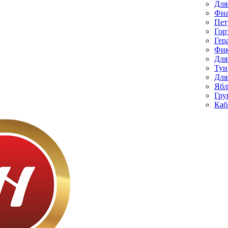
Для
Фиа
Пет
Гор
Гер
Фик
Для
Туи
Для
Ябл
Гру
Каб