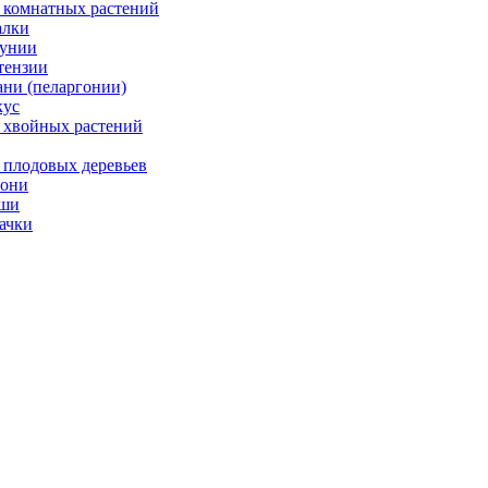
 комнатных растений
лки
унии
тензии
ани (пеларгонии)
ус
 хвойных растений
 плодовых деревьев
они
ши
ачки