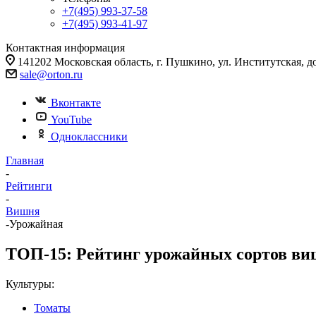
+7(495) 993-37-58
+7(495) 993-41-97
Контактная информация
141202 Московская область, г. Пушкино, ул. Институтская, д
sale@orton.ru
Вконтакте
YouTube
Одноклассники
Главная
-
Рейтинги
-
Вишня
-
Урожайная
ТОП-15: Рейтинг урожайных сортов виш
Культуры:
Томаты