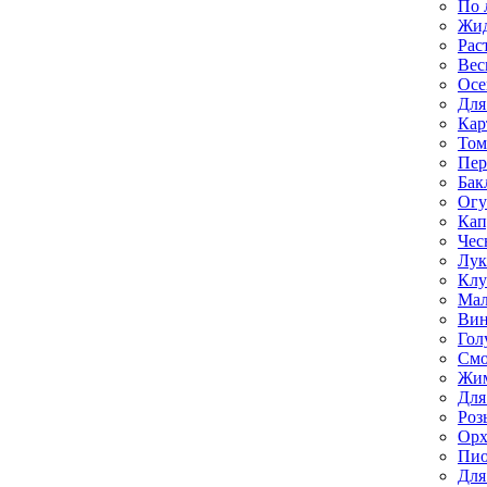
По 
Жи
Рас
Вес
Осе
Для
Кар
Том
Пе
Бак
Ог
Кап
Чес
Лук
Клу
Мал
Вин
Гол
Смо
Жим
Для
Роз
Орх
Пи
Для