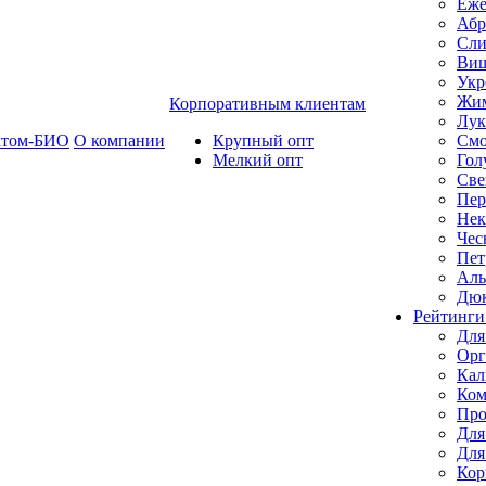
Еже
Абр
Сли
Ви
Укр
Жим
Корпоративным клиентам
Лук
ктом-БИО
О компании
Крупный опт
Смо
Мелкий опт
Гол
Све
Пер
Нек
Чес
Пет
Ал
Дю
Рейтинги
Для
Орг
Кал
Ком
Про
Для
Для
Кор