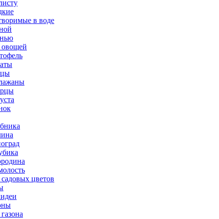
листу
дкие
творимые в воде
ной
нью
 овощей
тофель
аты
рцы
лажаны
урцы
уста
нок
бника
ина
оград
убика
родина
олость
 садовых цветов
ы
идеи
оны
 газона