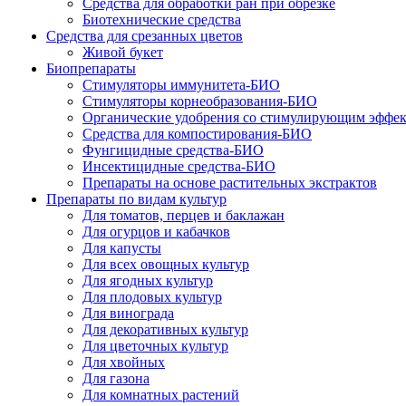
Средства для обработки ран при обрезке
Биотехнические средства
Средства для срезанных цветов
Живой букет
Биопрепараты
Стимуляторы иммунитета-БИО
Стимуляторы корнеобразования-БИО
Органические удобрения со стимулирующим эффе
Средства для компостирования-БИО
Фунгицидные средства-БИО
Инсектицидные средства-БИО
Препараты на основе растительных экстрактов
Препараты по видам культур
Для томатов, перцев и баклажан
Для огурцов и кабачков
Для капусты
Для всех овощных культур
Для ягодных культур
Для плодовых культур
Для винограда
Для декоративных культур
Для цветочных культур
Для хвойных
Для газона
Для комнатных растений