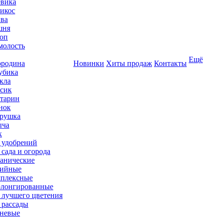
вика
икос
ва
шня
оп
олость
Ещё
родина
Новинки
Хиты продаж
Контакты
убика
кла
сик
тарин
нок
рушка
ыча
к
 удобрений
 сада и огорода
анические
ийные
плексные
лонгированные
 лучшего цветения
 рассады
невые