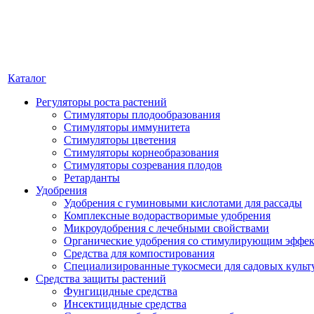
Каталог
Регуляторы роста растений
Стимуляторы плодообразования
Стимуляторы иммунитета
Стимуляторы цветения
Стимуляторы корнеобразования
Стимуляторы созревания плодов
Ретарданты
Удобрения
Удобрения с гуминовыми кислотами для рассады
Комплексные водорастворимые удобрения
Микроудобрения с лечебными свойствами
Органические удобрения со стимулирующим эффе
Средства для компостирования
Специализированные тукосмеси для садовых культ
Средства защиты растений
Фунгицидные средства
Инсектицидные средства