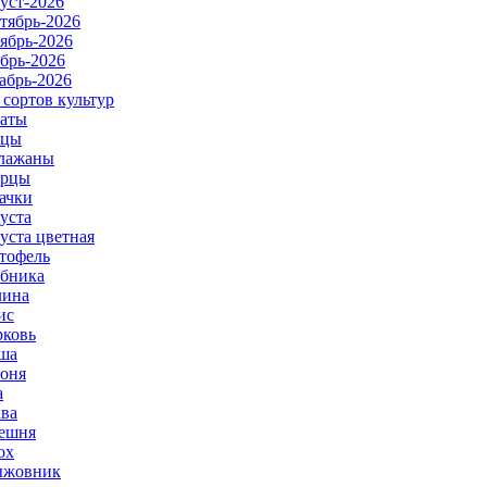
уст-2026
тябрь-2026
ябрь-2026
брь-2026
абрь-2026
 сортов культур
аты
рцы
лажаны
урцы
ачки
уста
уста цветная
тофель
бника
ина
ис
ковь
ша
оня
а
ва
ешня
ох
ыжовник