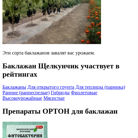
Эти сорта баклажанов завалят вас урожаем.
Баклажан Щелкунчик участвует в
рейтингах
Баклажаны
Для открытого грунта
Для теплицы (парника)
Ранние (раннеспелые)
Гибриды
Фиолетовые
Высокоурожайные
Мясистые
Препараты ОРТОН для баклажан