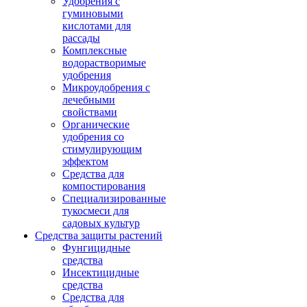
Удобрения с
гуминовыми
кислотами для
рассады
Комплексные
водорастворимые
удобрения
Микроудобрения с
лечебными
свойствами
Органические
удобрения со
стимулирующим
эффектом
Средства для
компостирования
Специализированные
тукосмеси для
садовых культур
Средства защиты растений
Фунгицидные
средства
Инсектицидные
средства
Средства для