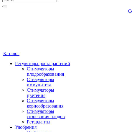
С
Каталог
Регуляторы роста растений
Стимуляторы
плодообразования
Стимуляторы
иммунитета
Стимуляторы
цветения
Стимуляторы
корнеобразования
Стимуляторы
созревания плодов
Ретарданты
Удобрения