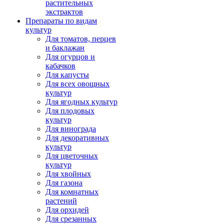
растительных
экстрактов
Препараты по видам
культур
Для томатов, перцев
и баклажан
Для огурцов и
кабачков
Для капусты
Для всех овощных
культур
Для ягодных культур
Для плодовых
культур
Для винограда
Для декоративных
культур
Для цветочных
культур
Для хвойных
Для газона
Для комнатных
растений
Для орхидей
Для срезанных