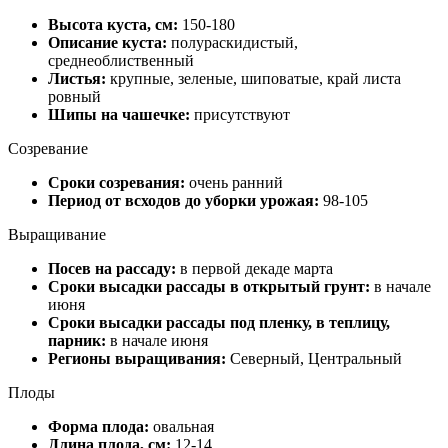
Высота куста, см:
150-180
Описание куста:
полураскидистый,
среднеоблиственный
Листья:
крупные, зеленые, шиповатые, край листа
ровный
Шипы на чашечке:
присутствуют
Созревание
Сроки созревания:
очень ранний
Период от всходов до уборки урожая:
98-105
Выращивание
Посев на рассаду:
в первой декаде марта
Сроки высадки рассады в открытый грунт:
в начале
июня
Сроки высадки рассады под пленку, в теплицу,
парник:
в начале июня
Регионы выращивания:
Северный, Центральный
Плоды
Форма плода:
овальная
Длина плода, см:
12-14