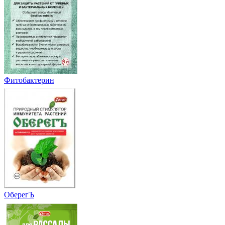
Фитобактерин
ОберегЪ