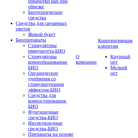
обработки ран при
обрезке
Биотехнические
средства
Средства для срезанных
цветов
Живой букет
Биопрепараты
Корпоративным
Стимуляторы
клиентам
иммунитета-БИО
Стимуляторы
О
Крупный
корнеобразования-
компании
опт
БИО
Мелкий
Органические
опт
удобрения со
стимулирующим
эффектом-БИО
Средства для
компостирования-
БИО
Фунгицидные
средства-БИО
Инсектицидные
средства-БИО
Препараты на основе