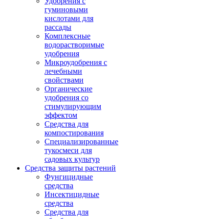
Удобрения с
гуминовыми
кислотами для
рассады
Комплексные
водорастворимые
удобрения
Микроудобрения с
лечебными
свойствами
Органические
удобрения со
стимулирующим
эффектом
Средства для
компостирования
Специализированные
тукосмеси для
садовых культур
Средства защиты растений
Фунгицидные
средства
Инсектицидные
средства
Средства для