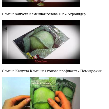
Семена капуста Каменная голова 10г - Агролидер
Семена Капуста Каменная голова профпакет - Помидорчик