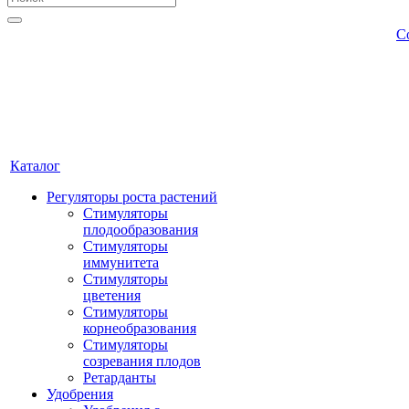
С
Каталог
Регуляторы роста растений
Стимуляторы
плодообразования
Стимуляторы
иммунитета
Стимуляторы
цветения
Стимуляторы
корнеобразования
Стимуляторы
созревания плодов
Ретарданты
Удобрения