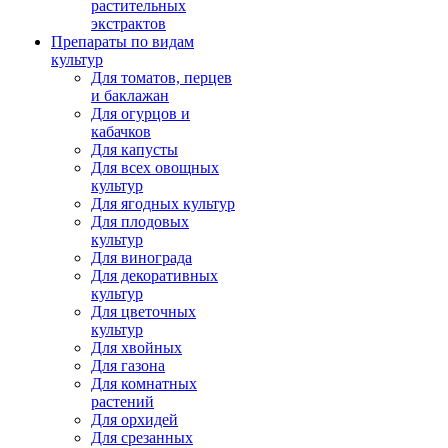
растительных
экстрактов
Препараты по видам
культур
Для томатов, перцев
и баклажан
Для огурцов и
кабачков
Для капусты
Для всех овощных
культур
Для ягодных культур
Для плодовых
культур
Для винограда
Для декоративных
культур
Для цветочных
культур
Для хвойных
Для газона
Для комнатных
растений
Для орхидей
Для срезанных