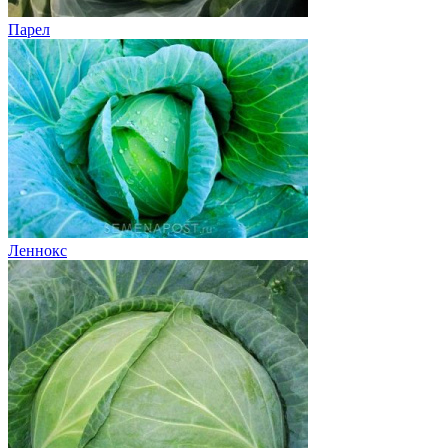
Парел
Леннокс