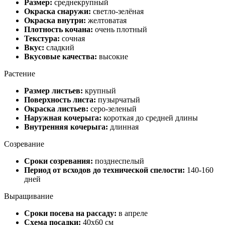
Размер:
среднекрупный
Окраска снаружи:
светло-зелёная
Окраска внутри:
желтоватая
Плотность кочана:
очень плотный
Текстура:
сочная
Вкус:
сладкий
Вкусовые качества:
высокие
Растение
Размер листьев:
крупный
Поверхность листа:
пузырчатый
Окраска листьев:
серо-зеленый
Наружная кочерыга:
короткая до средней длины
Внутренняя кочерыга:
длинная
Созревание
Сроки созревания:
позднеспелый
Период от всходов до технической спелости:
140-160
дней
Выращивание
Сроки посева на рассаду:
в апреле
Схема посадки:
40х60 см