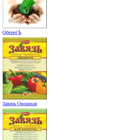
ОберегЪ
Завязь Овощная