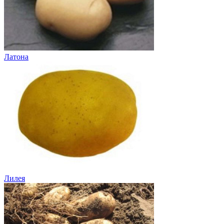
Латона
Лилея