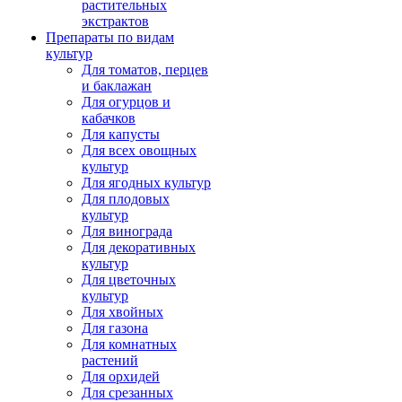
растительных
экстрактов
Препараты по видам
культур
Для томатов, перцев
и баклажан
Для огурцов и
кабачков
Для капусты
Для всех овощных
культур
Для ягодных культур
Для плодовых
культур
Для винограда
Для декоративных
культур
Для цветочных
культур
Для хвойных
Для газона
Для комнатных
растений
Для орхидей
Для срезанных