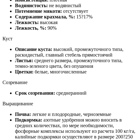
Водянистость:
не водянистый
Потемнение мякоти:
отсутствует
Содержание крахмала, %:
15?17%
Лежкость:
высокая
Лежкость, %:
90%
Куст
Описание куста:
высокий, промежуточного типа,
раскидистый, главный стебель прямостоячий
Листья:
среднего размера, промежуточного типа,
темно-зеленого цвета, без опушения
Цветки:
белые, многочисленные
Созревание
Срок созревания:
среднеранний
Выращивание
Почва:
легкие и плодородные, черноземные
Подкормка:
азотные удобрения можно вносить в
средних количествах, по мере необходимости,
фосфорные комплексы используют из расчета 100 кг/га,
калийные подкормки осуществляют в размере 200?250