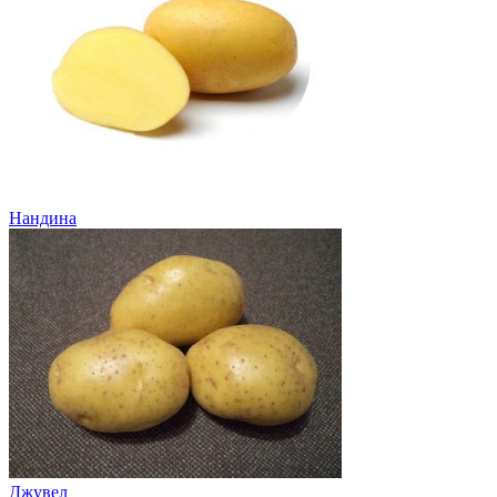
Нандина
Джувел