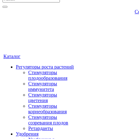
С
Каталог
Регуляторы роста растений
Стимуляторы
плодообразования
Стимуляторы
иммунитета
Стимуляторы
цветения
Стимуляторы
корнеобразования
Стимуляторы
созревания плодов
Ретарданты
Удобрения