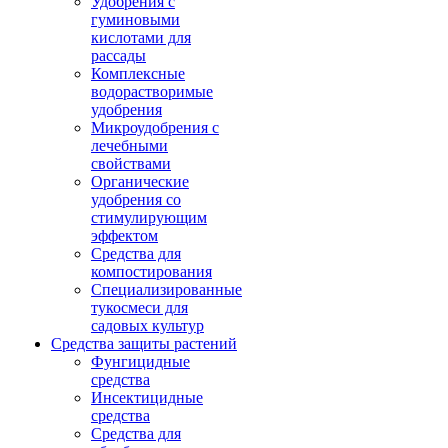
Удобрения с
гуминовыми
кислотами для
рассады
Комплексные
водорастворимые
удобрения
Микроудобрения с
лечебными
свойствами
Органические
удобрения со
стимулирующим
эффектом
Средства для
компостирования
Специализированные
тукосмеси для
садовых культур
Средства защиты растений
Фунгицидные
средства
Инсектицидные
средства
Средства для