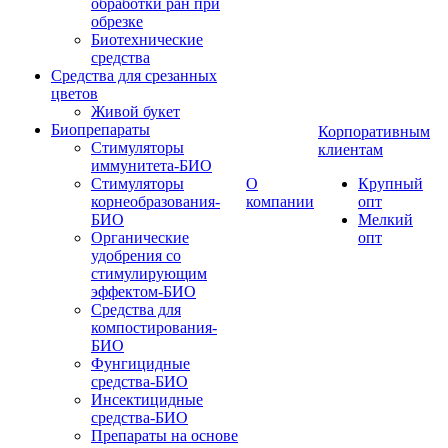
обработки ран при
обрезке
Биотехнические
средства
Средства для срезанных
цветов
Живой букет
Биопрепараты
Корпоративным
Стимуляторы
клиентам
иммунитета-БИО
Стимуляторы
О
Крупный
корнеобразования-
компании
опт
БИО
Мелкий
Органические
опт
удобрения со
стимулирующим
эффектом-БИО
Средства для
компостирования-
БИО
Фунгицидные
средства-БИО
Инсектицидные
средства-БИО
Препараты на основе