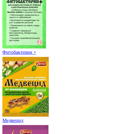
Фитобактерин +
Медвецид