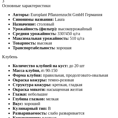
3
Основные характеристики
Авторы:
Europlant Pflanzenzucht GmbH Германия
Синонимы названия:
Laura
Назначение:
столовый
Урожайность (фильтр):
высокоурожайный
Средняя урожайность:
330?450 ц/га
Максимальная урожайность:
510 ц/га
Товарность:
высокая
Транспортабельность:
хорошая
Клубень
Количество клубней на куст:
до 20 шт
Масса клубня, г:
90-150
Форма клубня:
правильная, продолговато-овальная
Окраска кожуры:
темно-розовая
Структура кожуры:
крепкая, гладкая
Окраска мякоти:
насыщенная желтая
Глазки:
небольшие
Глубина глазков:
мелкая
Вкус:
хороший
Кулинарный тип:
B
Развариваемость:
слабо разваривается
Консистенция:
плотная