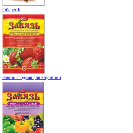
ОберегЪ
Завязь ягодная для клубники