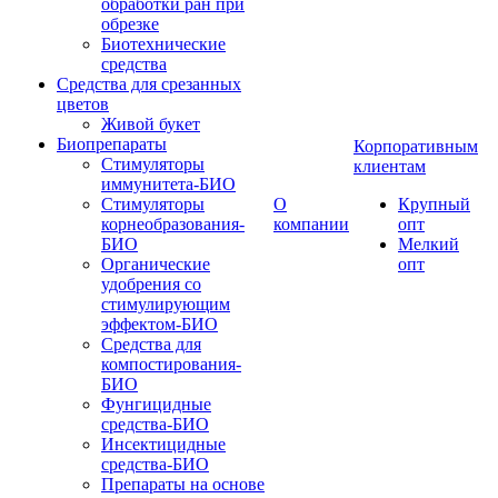
обработки ран при
обрезке
Биотехнические
средства
Средства для срезанных
цветов
Живой букет
Биопрепараты
Корпоративным
Стимуляторы
клиентам
иммунитета-БИО
Стимуляторы
О
Крупный
корнеобразования-
компании
опт
БИО
Мелкий
Органические
опт
удобрения со
стимулирующим
эффектом-БИО
Средства для
компостирования-
БИО
Фунгицидные
средства-БИО
Инсектицидные
средства-БИО
Препараты на основе