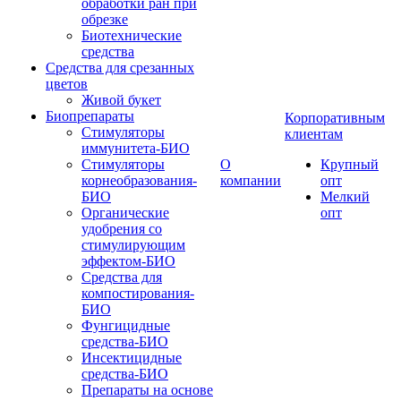
обработки ран при
обрезке
Биотехнические
средства
Средства для срезанных
цветов
Живой букет
Биопрепараты
Корпоративным
Стимуляторы
клиентам
иммунитета-БИО
Стимуляторы
О
Крупный
корнеобразования-
компании
опт
БИО
Мелкий
Органические
опт
удобрения со
стимулирующим
эффектом-БИО
Средства для
компостирования-
БИО
Фунгицидные
средства-БИО
Инсектицидные
средства-БИО
Препараты на основе