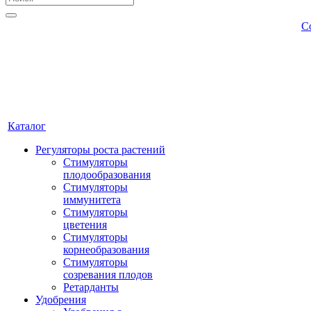
С
Каталог
Регуляторы роста растений
Стимуляторы
плодообразования
Стимуляторы
иммунитета
Стимуляторы
цветения
Стимуляторы
корнеобразования
Стимуляторы
созревания плодов
Ретарданты
Удобрения