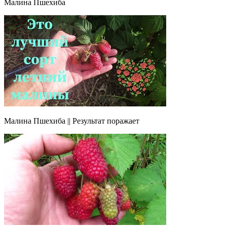
Малина Пшехиба
Малина Пшехиба || Результат поражает