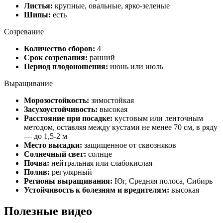
Листья:
крупные, овальные, ярко-зеленые
Шипы:
есть
Созревание
Количество сборов:
4
Срок созревания:
ранний
Период плодоношения:
июнь или июль
Выращивание
Морозостойкость:
зимостойкая
Засухоустойчивость:
высокая
Расстояние при посадке:
кустовым или ленточным
методом, оставляя между кустами не менее 70 см, в ряду
— до 1,5-2 м
Место высадки:
защищенное от сквозняков
Солнечный свет:
солнце
Почва:
нейтральная или слабокислая
Полив:
регулярный
Регионы выращивания:
Юг, Средняя полоса, Сибирь
Устойчивость к болезням и вредителям:
высокая
Полезные видео