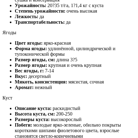
Урожайность:
20?35 т/га, 1?1,4 кг с куста
Степень урожайности:
очень высокая
Лежкость:
да
Транспортабельность:
да
Ягоды
Цвет ягоды:
ярко-красная
Форма ягоды:
удлинённой, цилиндрической и
тупоконической формы
Размер ягоды, см:
длина 3?5
Размер ягоды:
крупная и очень крупная
Вес ягоды, г:
7-14
Вкус:
десертный
Мякоть, консистенция:
мясистая, сочная
Аромат:
нежный
Куст
Описание куста:
раскидистый
Высота куста, см:
200-250
Размеры куста:
высокорослый
Побеги:
молодые ярко-зеленые, обильно покрыты
короткими шипами фиолетового цвета, взрослые
становятся светло-коричневыми