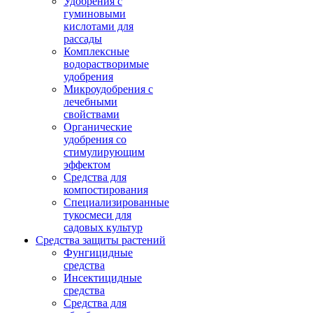
Удобрения с
гуминовыми
кислотами для
рассады
Комплексные
водорастворимые
удобрения
Микроудобрения с
лечебными
свойствами
Органические
удобрения со
стимулирующим
эффектом
Средства для
компостирования
Специализированные
тукосмеси для
садовых культур
Средства защиты растений
Фунгицидные
средства
Инсектицидные
средства
Средства для