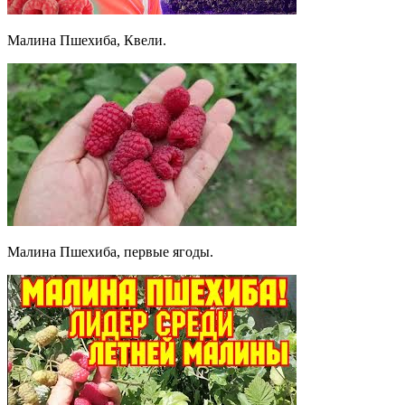
Малина Пшехиба, Квели.
Малина Пшехиба, первые ягоды.