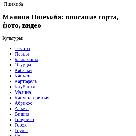
-
Пшехиба
Малина Пшехиба: описание сорта,
фото, видео
Культуры:
Томаты
Перцы
Баклажаны
Огурцы
Кабачки
Капуста
Картофель
Клубника
Малина
Капуста цветная
Абрикос
Алыча
Вишня
Голубика
Горох
Груша
Дюк