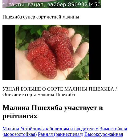
Пшехиба супер сорт летней малины
УЗНАЙ БОЛЬШЕ О СОРТЕ МАЛИНЫ ПШЕХИБА /
Описание сорта малины Пшехиба
Малина Пшехиба участвует в
рейтингах
Малина
Устойчивая к болезням и вредителям
Зимостойкая
(морозостойкая)
Ранняя (раннеспелая)
Высокоурожайная