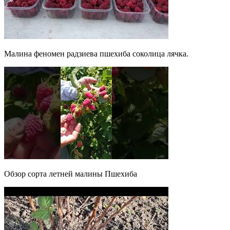
Малина феномен радзиева пшехиба соколица лячка.
Обзор сорта летней малины Пшехиба