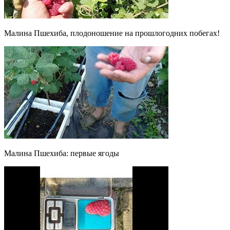
Малина Пшехиба, плодоношение на прошлогодних побегах!
Малина Пшехиба: первые ягоды