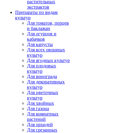
растительных
экстрактов
Препараты по видам
культур
Для томатов, перцев
и баклажан
Для огурцов и
кабачков
Для капусты
Для всех овощных
культур
Для ягодных культур
Для плодовых
культур
Для винограда
Для декоративных
культур
Для цветочных
культур
Для хвойных
Для газона
Для комнатных
растений
Для орхидей
Для срезанных