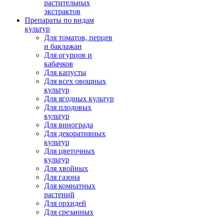
растительных
экстрактов
Препараты по видам
культур
Для томатов, перцев
и баклажан
Для огурцов и
кабачков
Для капусты
Для всех овощных
культур
Для ягодных культур
Для плодовых
культур
Для винограда
Для декоративных
культур
Для цветочных
культур
Для хвойных
Для газона
Для комнатных
растений
Для орхидей
Для срезанных