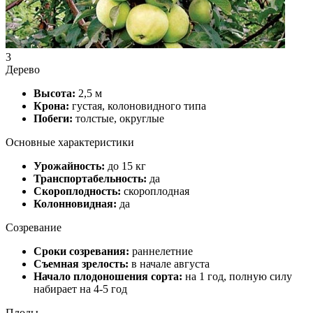
3
Дерево
Высота:
2,5 м
Крона:
густая, колоновидного типа
Побеги:
толстые, округлые
Основные характеристики
Урожайность:
до 15 кг
Транспортабельность:
да
Скороплодность:
скороплодная
Колонновидная:
да
Созревание
Сроки созревания:
раннелетние
Съемная зрелость:
в начале августа
Начало плодоношения сорта:
на 1 год, полную силу
набирает на 4-5 год
Плоды