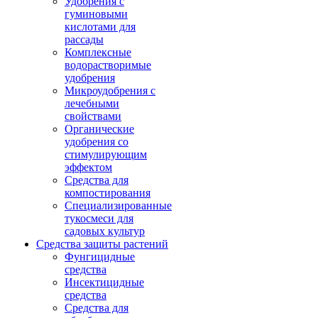
Удобрения с
гуминовыми
кислотами для
рассады
Комплексные
водорастворимые
удобрения
Микроудобрения с
лечебными
свойствами
Органические
удобрения со
стимулирующим
эффектом
Средства для
компостирования
Специализированные
тукосмеси для
садовых культур
Средства защиты растений
Фунгицидные
средства
Инсектицидные
средства
Средства для