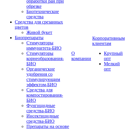
обработки ран при
обрезке
Биотехнические
средства
Средства для срезанных
цветов
Живой букет
Биопрепараты
Корпоративным
Стимуляторы
клиентам
иммунитета-БИО
Стимуляторы
О
Крупный
корнеобразования-
компании
опт
БИО
Мелкий
Органические
опт
удобрения со
стимулирующим
эффектом-БИО
Средства для
компостирования-
БИО
Фунгицидные
средства-БИО
Инсектицидные
средства-БИО
Препараты на основе