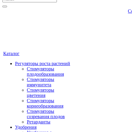
С
Каталог
Регуляторы роста растений
Стимуляторы
плодообразования
Стимуляторы
иммунитета
Стимуляторы
цветения
Стимуляторы
корнеобразования
Стимуляторы
созревания плодов
Ретарданты
Удобрения