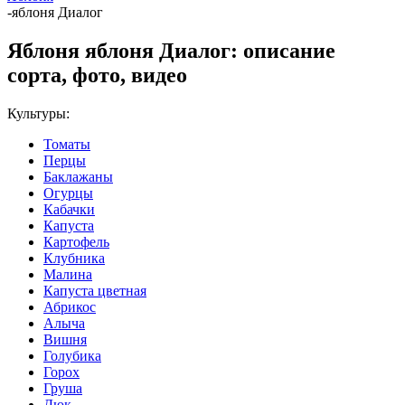
-
яблоня Диалог
Яблоня яблоня Диалог: описание
сорта, фото, видео
Культуры:
Томаты
Перцы
Баклажаны
Огурцы
Кабачки
Капуста
Картофель
Клубника
Малина
Капуста цветная
Абрикос
Алыча
Вишня
Голубика
Горох
Груша
Дюк