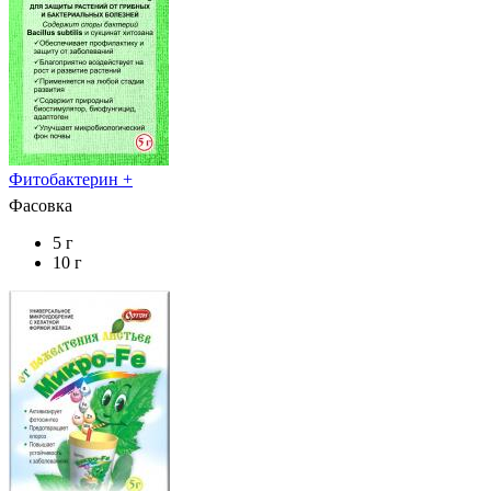
Фитобактерин +
Фасовка
5 г
10 г