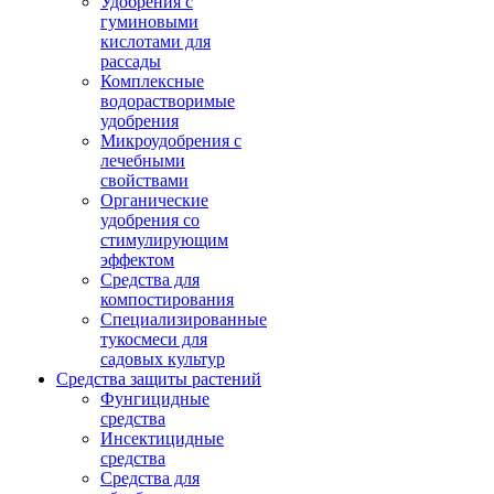
Удобрения с
гуминовыми
кислотами для
рассады
Комплексные
водорастворимые
удобрения
Микроудобрения с
лечебными
свойствами
Органические
удобрения со
стимулирующим
эффектом
Средства для
компостирования
Специализированные
тукосмеси для
садовых культур
Средства защиты растений
Фунгицидные
средства
Инсектицидные
средства
Средства для