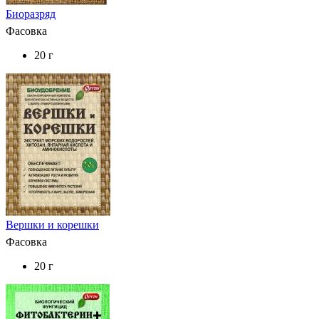
Биоразряд
Фасовка
20 г
Вершки и корешки
Фасовка
20 г