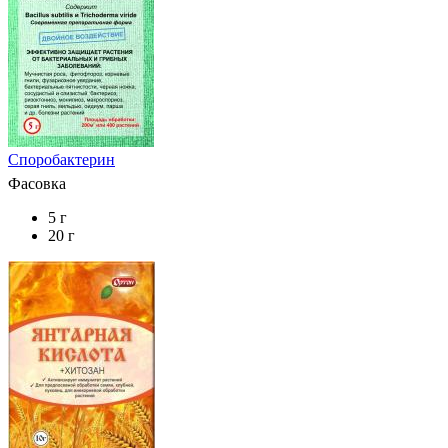
Споробактерин
Фасовка
5 г
20 г