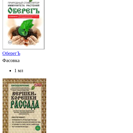
ОберегЪ
Фасовка
1 мл