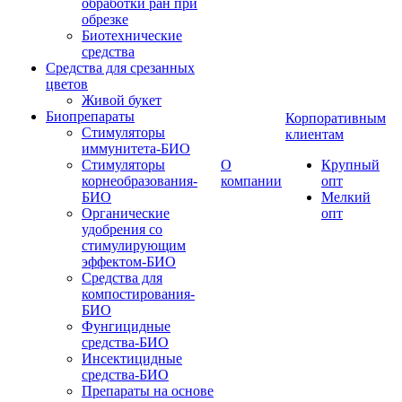
обработки ран при
обрезке
Биотехнические
средства
Средства для срезанных
цветов
Живой букет
Биопрепараты
Корпоративным
Стимуляторы
клиентам
иммунитета-БИО
Стимуляторы
О
Крупный
корнеобразования-
компании
опт
БИО
Мелкий
Органические
опт
удобрения со
стимулирующим
эффектом-БИО
Средства для
компостирования-
БИО
Фунгицидные
средства-БИО
Инсектицидные
средства-БИО
Препараты на основе