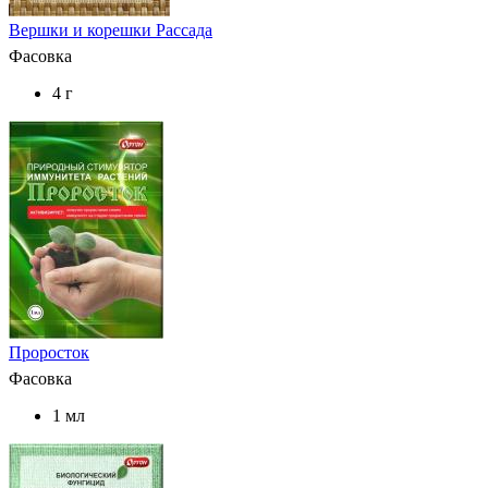
Вершки и корешки Рассада
Фасовка
4 г
Проросток
Фасовка
1 мл