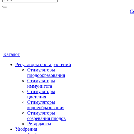
С
Каталог
Регуляторы роста растений
Стимуляторы
плодообразования
Стимуляторы
иммунитета
Стимуляторы
цветения
Стимуляторы
корнеобразования
Стимуляторы
созревания плодов
Ретарданты
Удобрения