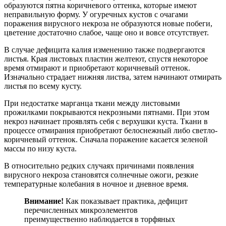
образуются пятна коричневого оттенка, которые имеют
неправильную форму. У огуречных кустов с очагами
поражения вирусного некроза не образуются новые побеги,
цветение достаточно слабое, чаще оно и вовсе отсутствует.
В случае дефицита калия изменению также подвергаются
листья. Края листовых пластин желтеют, спустя некоторое
время отмирают и приобретают коричневый оттенок.
Изначально страдает нижняя листва, затем начинают отмирать
листья по всему кусту.
При недостатке марганца ткани между листовыми
прожилками покрываются некрозными пятнами. При этом
некроз начинает проявлять себя с верхушки куста. Ткани в
процессе отмирания приобретают белоснежный либо светло-
коричневый оттенок. Сначала поражение касается зеленой
массы по низу куста.
В относительно редких случаях причинами появления
вирусного некроза становятся солнечные ожоги, резкие
температурные колебания в ночное и дневное время.
Внимание!
Как показывает практика, дефицит
перечисленных микроэлементов
преимущественно наблюдается в торфяных