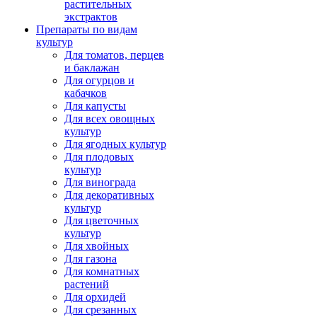
растительных
экстрактов
Препараты по видам
культур
Для томатов, перцев
и баклажан
Для огурцов и
кабачков
Для капусты
Для всех овощных
культур
Для ягодных культур
Для плодовых
культур
Для винограда
Для декоративных
культур
Для цветочных
культур
Для хвойных
Для газона
Для комнатных
растений
Для орхидей
Для срезанных