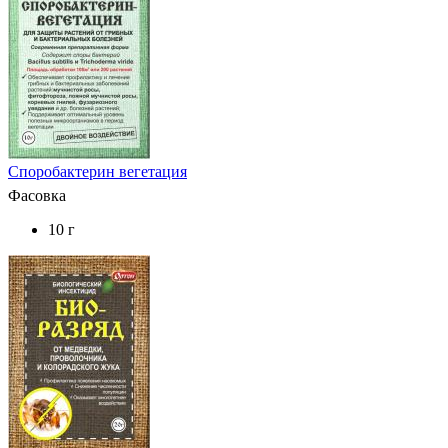
Споробактерин вегетация
Фасовка
10 г