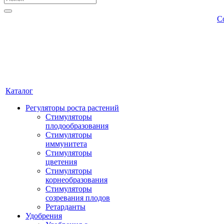
С
Каталог
Регуляторы роста растений
Стимуляторы
плодообразования
Стимуляторы
иммунитета
Стимуляторы
цветения
Стимуляторы
корнеобразования
Стимуляторы
созревания плодов
Ретарданты
Удобрения