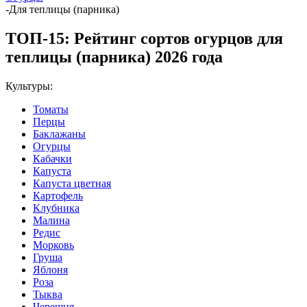
-
Для теплицы (парника)
ТОП-15: Рейтинг сортов огурцов для
теплицы (парника) 2026 года
Культуры:
Томаты
Перцы
Баклажаны
Огурцы
Кабачки
Капуста
Капуста цветная
Картофель
Клубника
Малина
Редис
Морковь
Груша
Яблоня
Роза
Тыква
Черешня