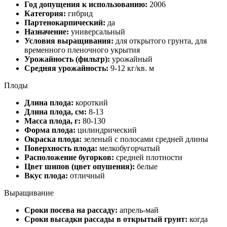
Год допущения к использованию:
2006
Категория:
гибрид
Партенокарпический:
да
Назначение:
универсальный
Условия выращивания:
для открытого грунта, для
временного пленочного укрытия
Урожайность (фильтр):
урожайный
Средняя урожайность:
9-12 кг/кв. м
Плоды
Длина плода:
короткий
Длина плода, см:
8-13
Масса плода, г:
80-130
Форма плода:
цилиндрический
Окраска плода:
зеленый с полосами средней длины
Поверхность плода:
мелкобугорчатый
Расположение бугорков:
средней плотности
Цвет шипов (цвет опушения):
белые
Вкус плода:
отличный
Выращивание
Сроки посева на рассаду:
апрель-май
Сроки высадки рассады в открытый грунт:
когда