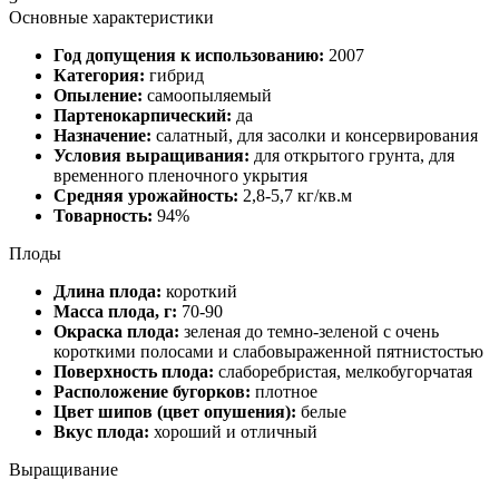
Основные характеристики
Год допущения к использованию:
2007
Категория:
гибрид
Опыление:
самоопыляемый
Партенокарпический:
да
Назначение:
салатный, для засолки и консервирования
Условия выращивания:
для открытого грунта, для
временного пленочного укрытия
Средняя урожайность:
2,8-5,7 кг/кв.м
Товарность:
94%
Плоды
Длина плода:
короткий
Масса плода, г:
70-90
Окраска плода:
зеленая до темно-зеленой с очень
короткими полосами и слабовыраженной пятнистостью
Поверхность плода:
слаборебристая, мелкобугорчатая
Расположение бугорков:
плотное
Цвет шипов (цвет опушения):
белые
Вкус плода:
хороший и отличный
Выращивание