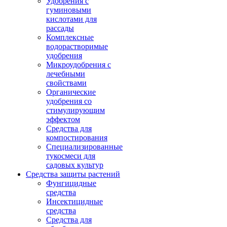
Удобрения с
гуминовыми
кислотами для
рассады
Комплексные
водорастворимые
удобрения
Микроудобрения с
лечебными
свойствами
Органические
удобрения со
стимулирующим
эффектом
Средства для
компостирования
Специализированные
тукосмеси для
садовых культур
Средства защиты растений
Фунгицидные
средства
Инсектицидные
средства
Средства для