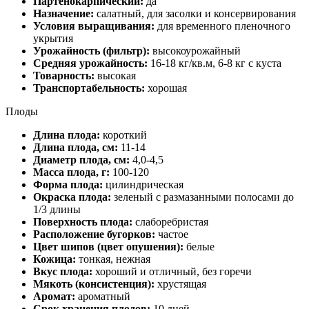
Партенокарпический:
да
Назначение:
салатный, для засолки и консервирования
Условия выращивания:
для временного пленочного
укрытия
Урожайность (фильтр):
высокоурожайный
Средняя урожайность:
16-18 кг/кв.м, 6-8 кг с куста
Товарность:
высокая
Транспортабельность:
хорошая
Плоды
Длина плода:
короткий
Длина плода, см:
11-14
Диаметр плода, см:
4,0-4,5
Масса плода, г:
100-120
Форма плода:
цилиндрическая
Окраска плода:
зеленый с размазанными полосами до
1/3 длины
Поверхность плода:
слаборебристая
Расположение бугорков:
частое
Цвет шипов (цвет опушения):
белые
Кожица:
тонкая, нежная
Вкус плода:
хороший и отличный, без горечи
Мякоть (консистенция):
хрустящая
Аромат:
ароматный
Срок хранения плодов:
10 дней