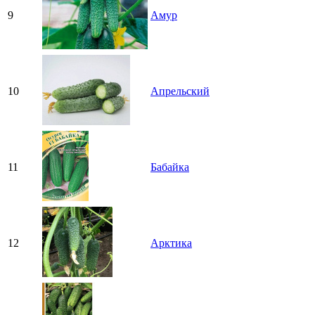
9
Амур
10
Апрельский
11
Бабайка
12
Арктика