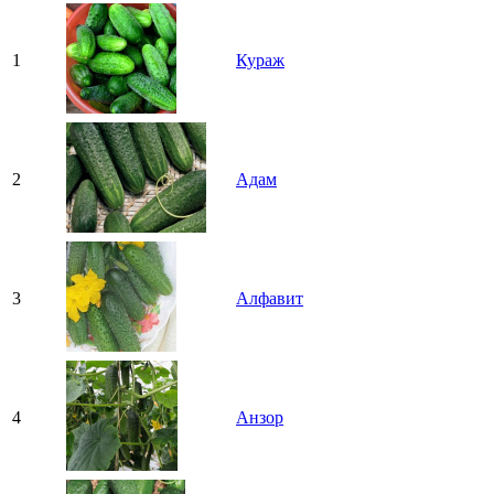
1
Кураж
2
Адам
3
Алфавит
4
Анзор