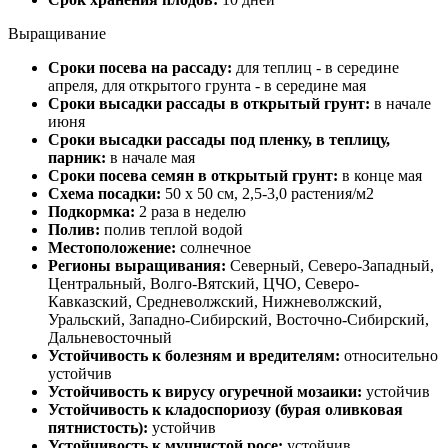
Выращивание
Сроки посева на рассаду:
для теплиц - в середине
апреля, для открытого грунта - в середине мая
Сроки высадки рассады в открытый грунт:
в начале
июня
Сроки высадки рассады под пленку, в теплицу,
парник:
в начале мая
Сроки посева семян в открытый грунт:
в конце мая
Схема посадки:
50 х 50 см, 2,5-3,0 растения/м2
Подкормка:
2 раза в неделю
Полив:
полив теплой водой
Местоположение:
солнечное
Регионы выращивания:
Северный, Северо-Западный,
Центральный, Волго-Вятский, ЦЧО, Северо-
Кавказский, Средневолжский, Нижневолжский,
Уральский, Западно-Сибирский, Восточно-Сибирский,
Дальневосточный
Устойчивость к болезням и вредителям:
относительно
устойчив
Устойчивость к вирусу огуречной мозаики:
устойчив
Устойчивость к кладоспориозу (бурая оливковая
пятнистость):
устойчив
Устойчивость к мучнистой росе:
устойчив