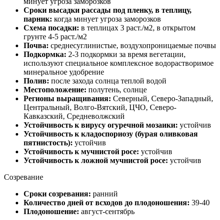
минует угроза заморозков
Сроки высадки рассады под пленку, в теплицу,
парник:
когда минует угроза заморозков
Схема посадки:
в теплицах 3 раст./м2, в открытом
грунте 4-5 раст./м2
Почва:
среднесуглинистые, воздухопроницаемые почвы
Подкормка:
2-3 подкормки за время вегетации,
используют специальное комплексное водорастворимое
минеральное удобрение
Полив:
после захода солнца теплой водой
Местоположение:
полутень, солнце
Регионы выращивания:
Северный, Северо-Западный,
Центральный, Волго-Вятский, ЦЧО, Северо-
Кавказский, Средневолжский
Устойчивость к вирусу огуречной мозаики:
устойчив
Устойчивость к кладоспориозу (бурая оливковая
пятнистость):
устойчив
Устойчивость к мучнистой росе:
устойчив
Устойчивость к ложной мучнистой росе:
устойчив
Созревание
Сроки созревания:
ранний
Количество дней от всходов до плодоношения:
39-40
Плодоношение:
август-сентябрь