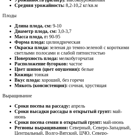
Средняя урожайность:
8,2-10,2 кг/кв.м
Плоды
Длина плода, см:
9-10
Диаметр плода, см:
3,0-3,7
Масса плода, г:
90-95
Форма плода:
цилиндрическая
Окраска плода:
зеленая до темно-зеленой с короткими
светлыми полосами и слабой пятнистостью
Поверхность плода:
мелкобугорчатая
Расположение бугорков:
частое
Цвет шипов (цвет опушения):
белые
Кожица:
тонкая
Вкус плода:
хороший, без горечи
Мякоть (консистенция):
сочная, хрустящая
Выращивание
Сроки посева на рассаду:
апрель
Сроки высадки рассады в открытый грунт:
май-
июнь
Сроки посева семян в открытый грунт:
май-июнь
Регионы выращивания:
Северный, Северо-Западный,
Центральный, Волго-Вятский, ЦЧО, Северо-