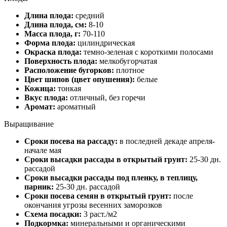
Длина плода:
средний
Длина плода, см:
8-10
Масса плода, г:
70-110
Форма плода:
цилиндрическая
Окраска плода:
темно-зеленая с короткими полосами
Поверхность плода:
мелкобугорчатая
Расположение бугорков:
плотное
Цвет шипов (цвет опушения):
белые
Кожица:
тонкая
Вкус плода:
отличный, без горечи
Аромат:
ароматный
Выращивание
Сроки посева на рассаду:
в последней декаде апреля-
начале мая
Сроки высадки рассады в открытый грунт:
25-30 дн.
рассадой
Сроки высадки рассады под пленку, в теплицу,
парник:
25-30 дн. рассадой
Сроки посева семян в открытый грунт:
после
окончания угрозы весенних заморозков
Схема посадки:
3 раст./м2
Подкормка:
минеральными и органическими