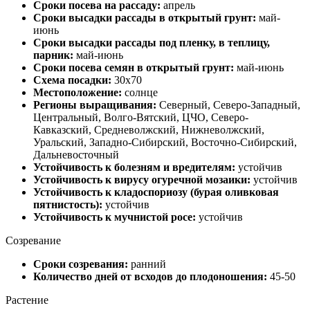
Сроки посева на рассаду:
апрель
Сроки высадки рассады в открытый грунт:
май-
июнь
Сроки высадки рассады под пленку, в теплицу,
парник:
май-июнь
Сроки посева семян в открытый грунт:
май-июнь
Схема посадки:
30х70
Местоположение:
солнце
Регионы выращивания:
Северный, Северо-Западный,
Центральный, Волго-Вятский, ЦЧО, Северо-
Кавказский, Средневолжский, Нижневолжский,
Уральский, Западно-Сибирский, Восточно-Сибирский,
Дальневосточный
Устойчивость к болезням и вредителям:
устойчив
Устойчивость к вирусу огуречной мозаики:
устойчив
Устойчивость к кладоспориозу (бурая оливковая
пятнистость):
устойчив
Устойчивость к мучнистой росе:
устойчив
Созревание
Сроки созревания:
ранний
Количество дней от всходов до плодоношения:
45-50
Растение