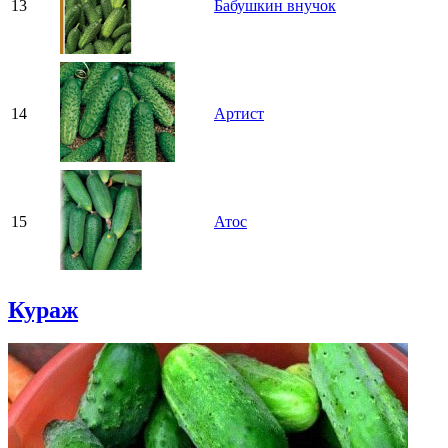
13
Бабушкин внучок
14
Артист
15
Атос
Кураж