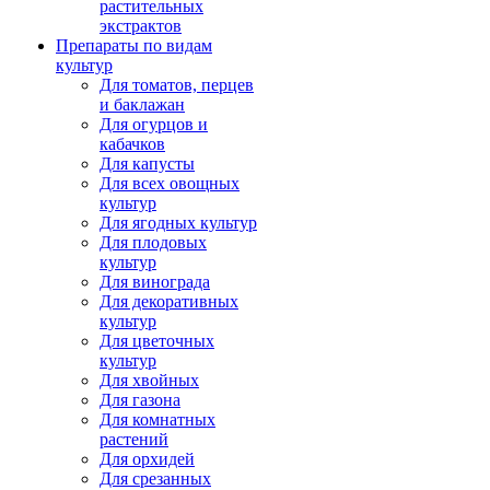
растительных
экстрактов
Препараты по видам
культур
Для томатов, перцев
и баклажан
Для огурцов и
кабачков
Для капусты
Для всех овощных
культур
Для ягодных культур
Для плодовых
культур
Для винограда
Для декоративных
культур
Для цветочных
культур
Для хвойных
Для газона
Для комнатных
растений
Для орхидей
Для срезанных