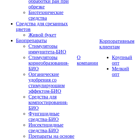
обработки ран при
обрезке
Биотехнические
средства
Средства для срезанных
цветов
Живой букет
Биопрепараты
Корпоративным
Стимуляторы
клиентам
иммунитета-БИО
Стимуляторы
О
Крупный
корнеобразования-
компании
опт
БИО
Мелкий
Органические
опт
удобрения со
стимулирующим
эффектом-БИО
Средства для
компостирования-
БИО
Фунгицидные
средства-БИО
Инсектицидные
средства-БИО
Препараты на основе