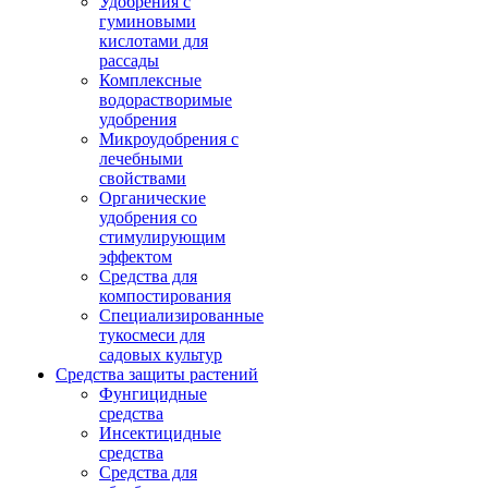
Удобрения с
гуминовыми
кислотами для
рассады
Комплексные
водорастворимые
удобрения
Микроудобрения с
лечебными
свойствами
Органические
удобрения со
стимулирующим
эффектом
Средства для
компостирования
Специализированные
тукосмеси для
садовых культур
Средства защиты растений
Фунгицидные
средства
Инсектицидные
средства
Средства для