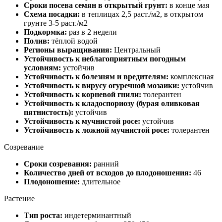
Сроки посева семян в открытый грунт:
в конце мая
Схема посадки:
в теплицах 2,5 раст./м2, в открытом
грунте 3-5 раст./м2
Подкормка:
раз в 2 недели
Полив:
тёплой водой
Регионы выращивания:
Центральный
Устойчивость к неблагоприятным погодным
условиям:
устойчив
Устойчивость к болезням и вредителям:
комплексная
Устойчивость к вирусу огуречной мозаики:
устойчив
Устойчивость к корневой гнили:
толерантен
Устойчивость к кладоспориозу (бурая оливковая
пятнистость):
устойчив
Устойчивость к мучнистой росе:
устойчив
Устойчивость к ложной мучнистой росе:
толерантен
Созревание
Сроки созревания:
ранний
Количество дней от всходов до плодоношения:
46
Плодоношение:
длительное
Растение
Тип роста:
индетерминантный