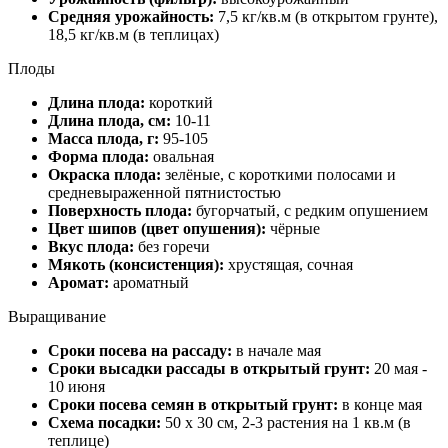
Средняя урожайность:
7,5 кг/кв.м (в открытом грунте),
18,5 кг/кв.м (в теплицах)
Плоды
Длина плода:
короткий
Длина плода, см:
10-11
Масса плода, г:
95-105
Форма плода:
овальная
Окраска плода:
зелёные, с короткими полосами и
средневыраженной пятнистостью
Поверхность плода:
бугорчатый, с редким опушением
Цвет шипов (цвет опушения):
чёрные
Вкус плода:
без горечи
Мякоть (консистенция):
хрустящая, сочная
Аромат:
ароматный
Выращивание
Сроки посева на рассаду:
в начале мая
Сроки высадки рассады в открытый грунт:
20 мая -
10 июня
Сроки посева семян в открытый грунт:
в конце мая
Схема посадки:
50 х 30 см, 2-3 растения на 1 кв.м (в
теплице)