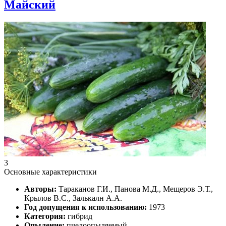
Майский
3
Основные характеристики
Авторы:
Тараканов Г.И., Панова М.Д., Мещеров Э.Т.,
Крылов В.С., Залькалн А.А.
Год допущения к использованию:
1973
Категория:
гибрид
Опыление:
пчелоопыляемый