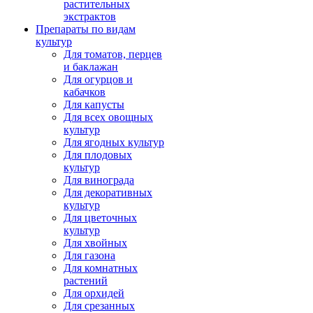
растительных
экстрактов
Препараты по видам
культур
Для томатов, перцев
и баклажан
Для огурцов и
кабачков
Для капусты
Для всех овощных
культур
Для ягодных культур
Для плодовых
культур
Для винограда
Для декоративных
культур
Для цветочных
культур
Для хвойных
Для газона
Для комнатных
растений
Для орхидей
Для срезанных