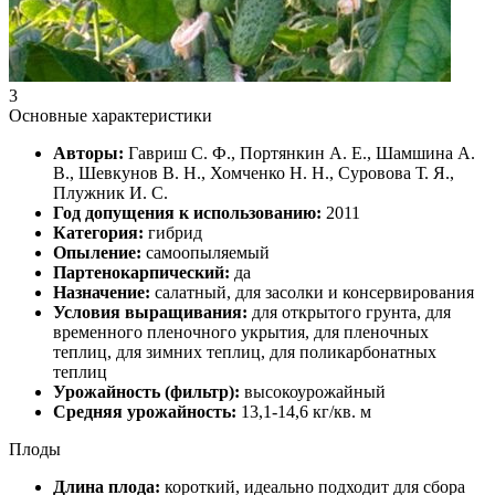
3
Основные характеристики
Авторы:
Гавриш С. Ф., Портянкин А. Е., Шамшина А.
В., Шевкунов В. Н., Хомченко Н. Н., Суровова Т. Я.,
Плужник И. С.
Год допущения к использованию:
2011
Категория:
гибрид
Опыление:
самоопыляемый
Партенокарпический:
да
Назначение:
салатный, для засолки и консервирования
Условия выращивания:
для открытого грунта, для
временного пленочного укрытия, для пленочных
теплиц, для зимних теплиц, для поликарбонатных
теплиц
Урожайность (фильтр):
высокоурожайный
Средняя урожайность:
13,1-14,6 кг/кв. м
Плоды
Длина плода:
короткий, идеально подходит для сбора