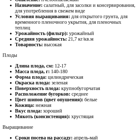
Назначение:
салатный, для засолки и консервирования,
для употребления в свежем виде
Условия выращивания:
для открытого грунта, для
временного пленочного укрытия, для пленочных
теплиц
Урожайность (фильтр):
урожайный
Средняя урожайность:
21,7 кг/кв.м
Товарность:
высокая
Плоды
Длина плода, см:
12-17
Масса плода, г:
140-180
Форма плода:
цилиндрическая
Окраска плода:
зеленая
Поверхность плода:
крупнобугорчатая
Расположение бугорков:
среднее
Цвет шипов (цвет опушения):
белые
Кожица:
нежная
Вкус плода:
хороший
Мякоть (консистенция):
хрустящая
Выращивание
Сроки посева на рассаду:
апрель-май