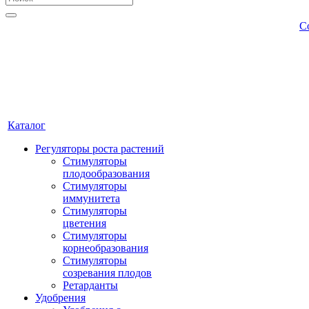
С
Каталог
Регуляторы роста растений
Стимуляторы
плодообразования
Стимуляторы
иммунитета
Стимуляторы
цветения
Стимуляторы
корнеобразования
Стимуляторы
созревания плодов
Ретарданты
Удобрения