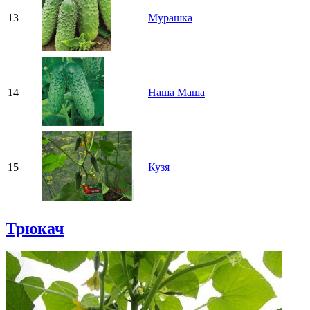
13
Мурашка
14
Наша Маша
15
Кузя
Трюкач