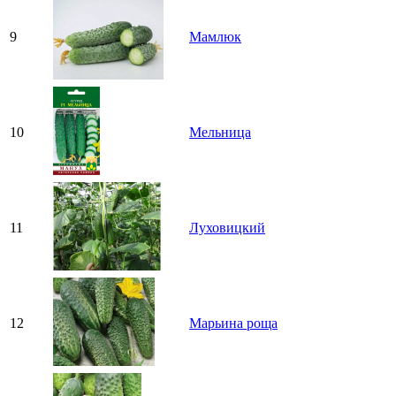
9
Мамлюк
10
Мельница
11
Луховицкий
12
Марьина роща