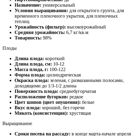
Назначение:
универсальный
Условия выращивания:
для открытого грунта, для
временного пленочного укрытия, для пленочных
теплиц
Урожайность (фильтр):
высокоурожайный
Средняя урожайность:
6,7 кг/кв.м
Товарность:
98%
Плоды
Длина плода:
короткий
Длина плода, см:
10-12
Масса плода, г:
100-122
Форма плода:
цилиндрическая
Окраска плода:
зеленая, с размазанными полосами,
доходящими до 1/3-1/2 длины
Поверхность плода:
среднебугорчатая
Расположение бугорков:
редкое
Цвет шипов (цвет опушения):
белые
Вкус плода:
хороший, без горечи
Мякоть (консистенция):
хрустящая
Выращивание
Сроки посева на рассаду:
в конце марта-начале апреля