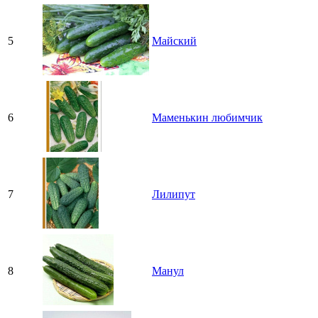
5
Майский
6
Маменькин любимчик
7
Лилипут
8
Манул