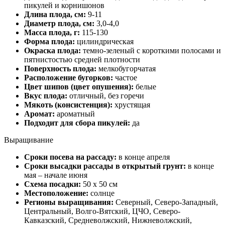
пикулей и корнишонов
Длина плода, см:
9-11
Диаметр плода, см:
3,0-4,0
Масса плода, г:
115-130
Форма плода:
цилиндрическая
Окраска плода:
темно-зеленый с короткими полосами и
пятнистостью средней плотности
Поверхность плода:
мелкобугорчатая
Расположение бугорков:
частое
Цвет шипов (цвет опушения):
белые
Вкус плода:
отличный, без горечи
Мякоть (консистенция):
хрустящая
Аромат:
ароматный
Подходит для сбора пикулей:
да
Выращивание
Сроки посева на рассаду:
в конце апреля
Сроки высадки рассады в открытый грунт:
в конце
мая – начале июня
Схема посадки:
50 х 50 см
Местоположение:
солнце
Регионы выращивания:
Северный, Северо-Западный,
Центральный, Волго-Вятский, ЦЧО, Северо-
Кавказский, Средневолжский, Нижневолжский,