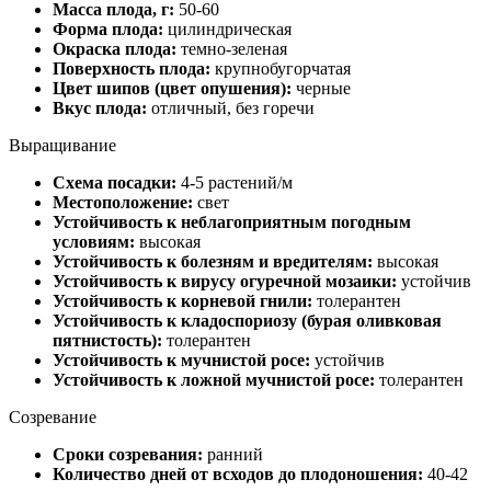
Масса плода, г:
50-60
Форма плода:
цилиндрическая
Окраска плода:
темно-зеленая
Поверхность плода:
крупнобугорчатая
Цвет шипов (цвет опушения):
черные
Вкус плода:
отличный, без горечи
Выращивание
Схема посадки:
4-5 растений/м
Местоположение:
свет
Устойчивость к неблагоприятным погодным
условиям:
высокая
Устойчивость к болезням и вредителям:
высокая
Устойчивость к вирусу огуречной мозаики:
устойчив
Устойчивость к корневой гнили:
толерантен
Устойчивость к кладоспориозу (бурая оливковая
пятнистость):
толерантен
Устойчивость к мучнистой росе:
устойчив
Устойчивость к ложной мучнистой росе:
толерантен
Созревание
Сроки созревания:
ранний
Количество дней от всходов до плодоношения:
40-42