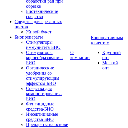
обработки ран при
обрезке
Биотехнические
средства
Средства для срезанных
цветов
Живой букет
Биопрепараты
Корпоративным
Стимуляторы
клиентам
иммунитета-БИО
Стимуляторы
О
Крупный
корнеобразования-
компании
опт
БИО
Мелкий
Органические
опт
удобрения со
стимулирующим
эффектом-БИО
Средства для
компостирования-
БИО
Фунгицидные
средства-БИО
Инсектицидные
средства-БИО
Препараты на основе