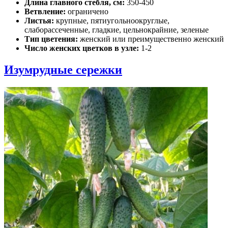
Длина главного стебля, см:
350-450
Ветвление:
ограничено
Листья:
крупные, пятиугольноокруглые,
слаборассеченные, гладкие, цельнокрайние, зеленые
Тип цветения:
женский или преимущественно женский
Число женских цветков в узле:
1-2
Изумрудные сережки