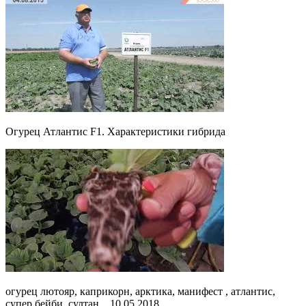
Огурец Атлантис F1. Характеристики гибрида
огурец лютояр, каприкорн, арктика, манифест , атлантис,
супер бейби, султан... 10.05.2018