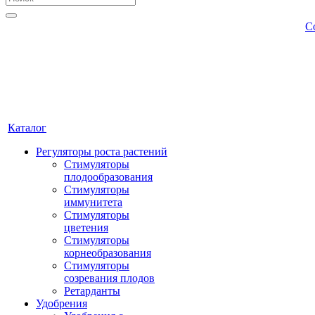
С
Каталог
Регуляторы роста растений
Стимуляторы
плодообразования
Стимуляторы
иммунитета
Стимуляторы
цветения
Стимуляторы
корнеобразования
Стимуляторы
созревания плодов
Ретарданты
Удобрения