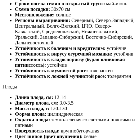
Сроки посева семян в открытый грунт:
май-июнь
Схема посадки:
30х70 см
Местоположение:
солнце
Регионы выращивания:
Северный, Северо-Западный,
Центральный, Волго-Вятский, ЦЧО, Северо-
Кавказский, Средневолжский, Нижневолжский,
Уральский, Западно-Сибирский, Восточно-Сибирский,
Дальневосточный
Устойчивость к болезням и вредителям:
устойчив
Устойчивость к вирусу огуречной мозаики:
устойчив
Устойчивость к кладоспориозу (бурая оливковая
пятнистость):
устойчив
Устойчивость к мучнистой росе:
толерантен
Устойчивость к ложной мучнистой росе:
толерантен
Плоды
Длина плода, см:
12-14
Диаметр плода, см:
3,0-3,5
Масса плода, г:
120-130
Форма плода:
цилиндрическая
Окраска плода:
темно-зеленая со светлыми полосами и
пятнами
Поверхность плода:
крупнобугорчатая
Цвет шипов (цвет опушения):
белые