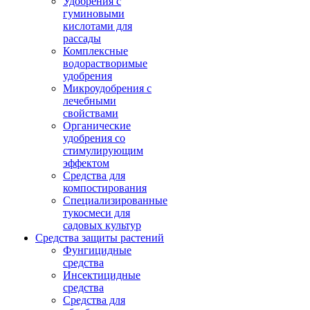
Удобрения с
гуминовыми
кислотами для
рассады
Комплексные
водорастворимые
удобрения
Микроудобрения с
лечебными
свойствами
Органические
удобрения со
стимулирующим
эффектом
Средства для
компостирования
Специализированные
тукосмеси для
садовых культур
Средства защиты растений
Фунгицидные
средства
Инсектицидные
средства
Средства для