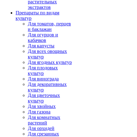
растительных
экстрактов
Препараты по видам
культур
Для томатов, перцев
и баклажан
Для огурцов и
кабачков
Для капусты
Для всех овощных
культур
Для ягодных культур
Для плодовых
культур
Для винограда
Для декоративных
культур
Для цветочных
культур
Для хвойных
Для газона
Для комнатных
растений
Для орхидей
Для срезанных