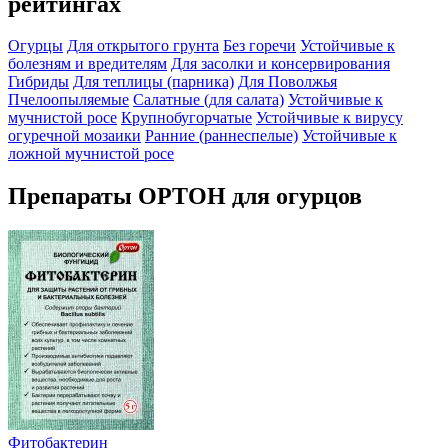
рейтингах
Огурцы
Для открытого грунта
Без горечи
Устойчивые к
болезням и вредителям
Для засолки и консервирования
Гибриды
Для теплицы (парника)
Для Поволжья
Пчелоопыляемые
Салатные (для салата)
Устойчивые к
мучнистой росе
Крупнобугорчатые
Устойчивые к вирусу
огуречной мозаики
Ранние (раннеспелые)
Устойчивые к
ложной мучнистой росе
Препараты ОРТОН для огурцов
Фитобактерин