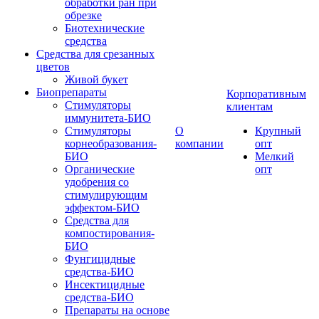
обработки ран при
обрезке
Биотехнические
средства
Средства для срезанных
цветов
Живой букет
Биопрепараты
Корпоративным
Стимуляторы
клиентам
иммунитета-БИО
Стимуляторы
О
Крупный
корнеобразования-
компании
опт
БИО
Мелкий
Органические
опт
удобрения со
стимулирующим
эффектом-БИО
Средства для
компостирования-
БИО
Фунгицидные
средства-БИО
Инсектицидные
средства-БИО
Препараты на основе