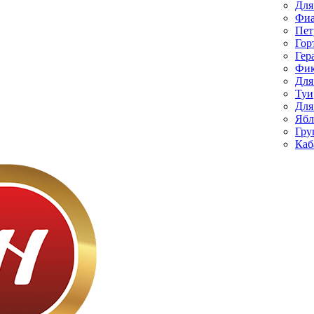
Для
Фиа
Пет
Гор
Гер
Фик
Для
Туи
Для
Ябл
Гру
Каб