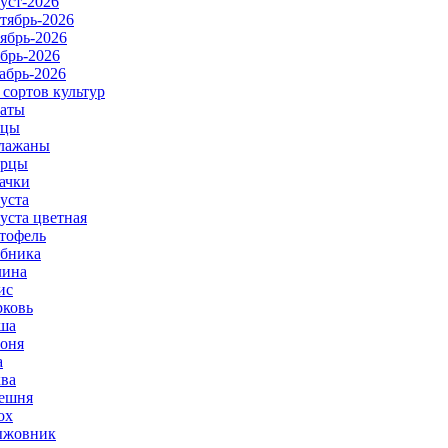
уст-2026
тябрь-2026
ябрь-2026
брь-2026
абрь-2026
 сортов культур
аты
рцы
лажаны
урцы
ачки
уста
уста цветная
тофель
бника
ина
ис
ковь
ша
оня
а
ва
ешня
ох
ыжовник