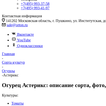
+7(495) 993-37-58
+7(495) 993-41-97
Контактная информация
141202 Московская область, г. Пушкино, ул. Институтская, д
sale@orton.ru
Вконтакте
YouTube
Одноклассники
Главная
-
Сорта культур
-
Огурцы
-
Астерикс
Огурец Астерикс: описание сорта, фото,
Культуры:
Томаты