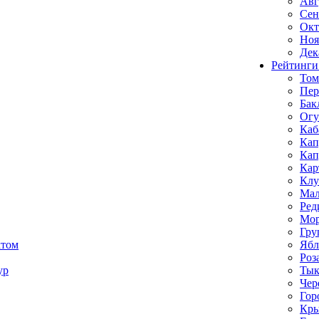
Авг
Сен
Окт
Ноя
Дек
Рейтинги
Том
Пе
Бак
Ог
Каб
Кап
Кап
Кар
Клу
Мал
Ред
Мор
Гру
ктом
Ябл
Роз
ур
Тык
Чер
Гор
Кр