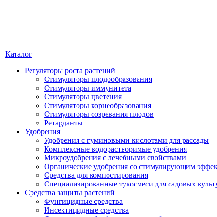
Каталог
Регуляторы роста растений
Стимуляторы плодообразования
Стимуляторы иммунитета
Стимуляторы цветения
Стимуляторы корнеобразования
Стимуляторы созревания плодов
Ретарданты
Удобрения
Удобрения с гуминовыми кислотами для рассады
Комплексные водорастворимые удобрения
Микроудобрения с лечебными свойствами
Органические удобрения со стимулирующим эффе
Средства для компостирования
Специализированные тукосмеси для садовых культ
Средства защиты растений
Фунгицидные средства
Инсектицидные средства