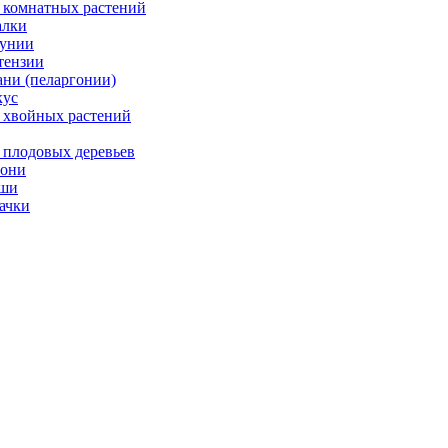
 комнатных растений
лки
унии
тензии
ани (пеларгонии)
ус
 хвойных растений
 плодовых деревьев
они
ши
ачки