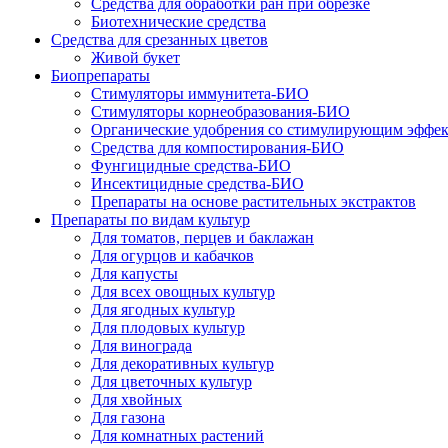
Средства для обработки ран при обрезке
Биотехнические средства
Средства для срезанных цветов
Живой букет
Биопрепараты
Стимуляторы иммунитета-БИО
Стимуляторы корнеобразования-БИО
Органические удобрения со стимулирующим эффе
Средства для компостирования-БИО
Фунгицидные средства-БИО
Инсектицидные средства-БИО
Препараты на основе растительных экстрактов
Препараты по видам культур
Для томатов, перцев и баклажан
Для огурцов и кабачков
Для капусты
Для всех овощных культур
Для ягодных культур
Для плодовых культур
Для винограда
Для декоративных культур
Для цветочных культур
Для хвойных
Для газона
Для комнатных растений