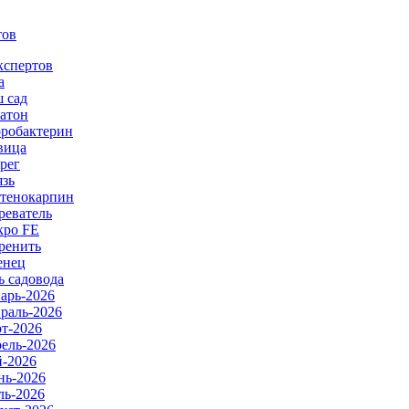
тов
кспертов
а
 сад
атон
робактерин
вица
рег
язь
тенокарпин
реватель
ро FE
ренить
енец
ь садовода
арь-2026
раль-2026
т-2026
ель-2026
-2026
ь-2026
ь-2026