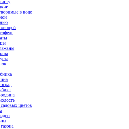
листу
дкие
творимые в воде
ной
нью
 овощей
тофель
аты
рцы
лажаны
урцы
уста
нок
бника
ина
оград
убика
родина
олость
 садовых цветов
ы
идеи
оны
 газона