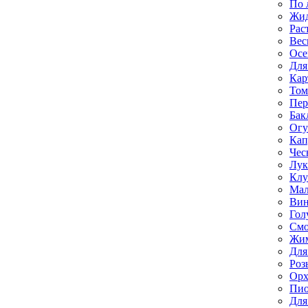
По 
Жи
Рас
Вес
Осе
Для
Кар
Том
Пе
Бак
Ог
Кап
Чес
Лук
Клу
Мал
Вин
Гол
Смо
Жим
Для
Роз
Орх
Пи
Для