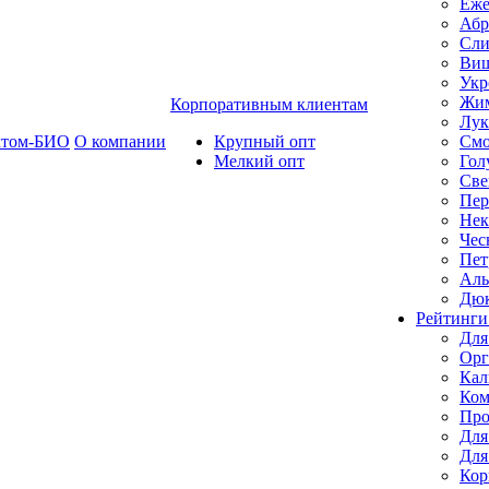
Еже
Абр
Сли
Ви
Укр
Жим
Корпоративным клиентам
Лук
ктом-БИО
О компании
Крупный опт
Смо
Мелкий опт
Гол
Све
Пер
Нек
Чес
Пет
Ал
Дю
Рейтинги
Для
Орг
Кал
Ком
Про
Для
Для
Кор