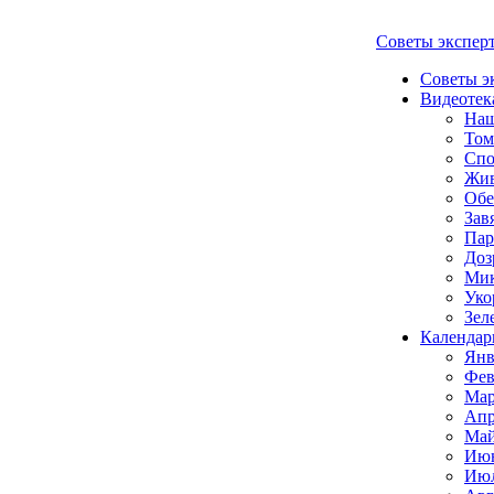
Советы экспер
Советы э
Видеотек
Наш
Том
Спо
Жи
Обе
Зав
Пар
Доз
Мик
Уко
Зел
Календар
Янв
Фев
Мар
Апр
Май
Июн
Июл