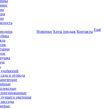
вика
икос
ва
шня
оп
олость
Ещё
родина
Новинки
Хиты продаж
Контакты
убика
кла
сик
тарин
нок
рушка
ыча
к
 удобрений
 сада и огорода
анические
ийные
плексные
лонгированные
 лучшего цветения
 рассады
невые