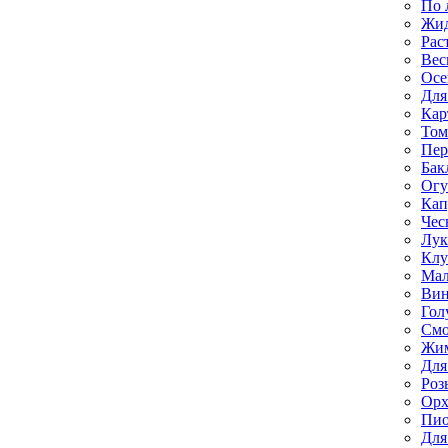
По 
Жи
Рас
Вес
Осе
Для
Кар
Том
Пе
Бак
Ог
Кап
Чес
Лук
Клу
Мал
Вин
Гол
Смо
Жим
Для
Роз
Орх
Пи
Для