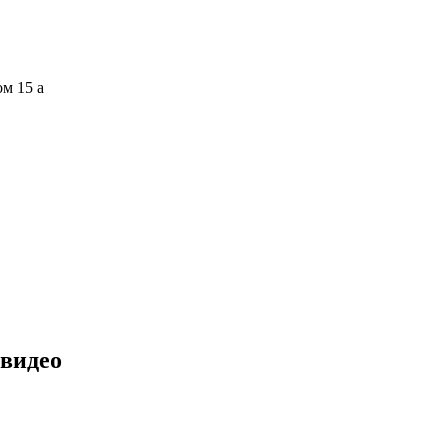
ом 15 а
 видео