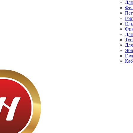
Для
Фиа
Пет
Гор
Гер
Фик
Для
Туи
Для
Ябл
Гру
Каб