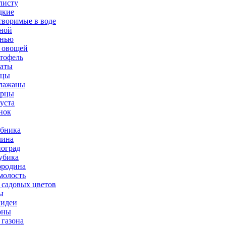
листу
дкие
творимые в воде
ной
нью
 овощей
тофель
аты
рцы
лажаны
урцы
уста
нок
бника
ина
оград
убика
родина
олость
 садовых цветов
ы
идеи
оны
 газона