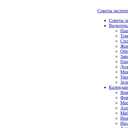
Советы экспер
Советы э
Видеотек
Наш
Том
Спо
Жи
Обе
Зав
Пар
Доз
Мик
Уко
Зел
Календар
Янв
Фев
Мар
Апр
Май
Июн
Июл