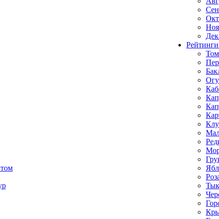
Авг
Сен
Окт
Ноя
Дек
Рейтинги
Том
Пе
Бак
Ог
Каб
Кап
Кап
Кар
Клу
Мал
Ред
Мор
Гру
ктом
Ябл
Роз
ур
Тык
Чер
Гор
Кр