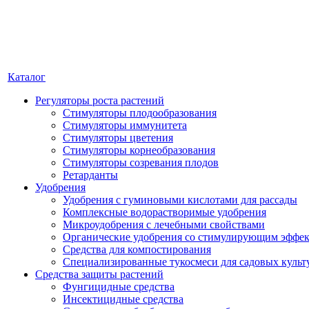
Каталог
Регуляторы роста растений
Стимуляторы плодообразования
Стимуляторы иммунитета
Стимуляторы цветения
Стимуляторы корнеобразования
Стимуляторы созревания плодов
Ретарданты
Удобрения
Удобрения с гуминовыми кислотами для рассады
Комплексные водорастворимые удобрения
Микроудобрения с лечебными свойствами
Органические удобрения со стимулирующим эффе
Средства для компостирования
Специализированные тукосмеси для садовых культ
Средства защиты растений
Фунгицидные средства
Инсектицидные средства