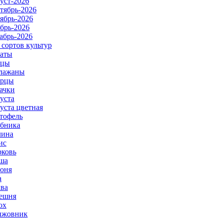
уст-2026
тябрь-2026
ябрь-2026
брь-2026
абрь-2026
 сортов культур
аты
рцы
лажаны
урцы
ачки
уста
уста цветная
тофель
бника
ина
ис
ковь
ша
оня
а
ва
ешня
ох
ыжовник