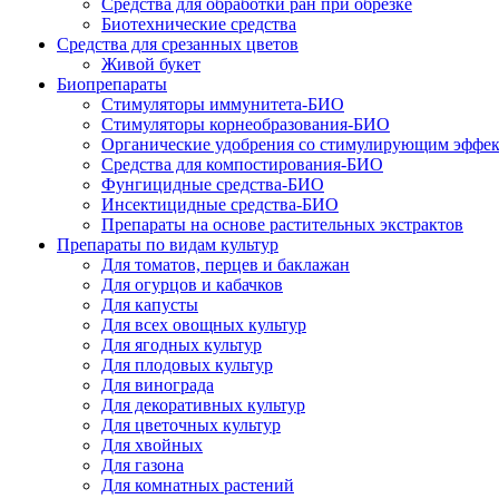
Средства для обработки ран при обрезке
Биотехнические средства
Средства для срезанных цветов
Живой букет
Биопрепараты
Стимуляторы иммунитета-БИО
Стимуляторы корнеобразования-БИО
Органические удобрения со стимулирующим эффе
Средства для компостирования-БИО
Фунгицидные средства-БИО
Инсектицидные средства-БИО
Препараты на основе растительных экстрактов
Препараты по видам культур
Для томатов, перцев и баклажан
Для огурцов и кабачков
Для капусты
Для всех овощных культур
Для ягодных культур
Для плодовых культур
Для винограда
Для декоративных культур
Для цветочных культур
Для хвойных
Для газона
Для комнатных растений