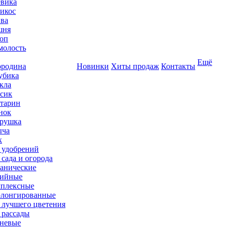
вика
икос
ва
шня
оп
олость
Ещё
родина
Новинки
Хиты продаж
Контакты
убика
кла
сик
тарин
нок
рушка
ыча
к
 удобрений
 сада и огорода
анические
ийные
плексные
лонгированные
 лучшего цветения
 рассады
невые