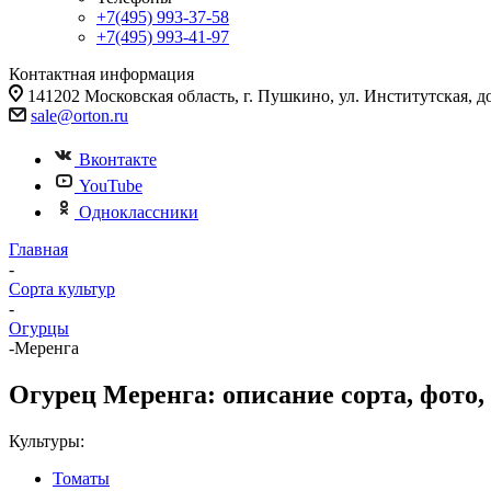
+7(495) 993-37-58
+7(495) 993-41-97
Контактная информация
141202 Московская область, г. Пушкино, ул. Институтская, д
sale@orton.ru
Вконтакте
YouTube
Одноклассники
Главная
-
Сорта культур
-
Огурцы
-
Меренга
Огурец Меренга: описание сорта, фото,
Культуры:
Томаты