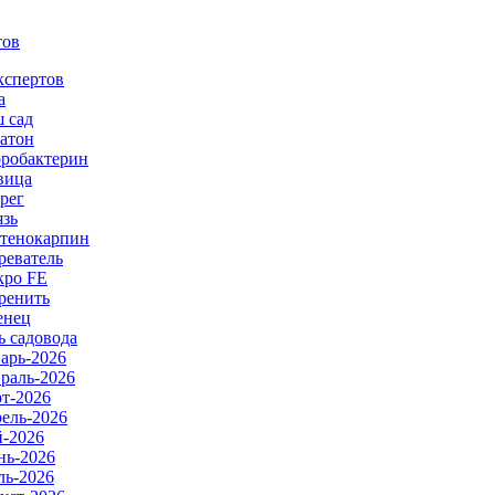
тов
кспертов
а
 сад
атон
робактерин
вица
рег
язь
тенокарпин
реватель
ро FE
ренить
енец
ь садовода
арь-2026
раль-2026
т-2026
ель-2026
-2026
ь-2026
ь-2026