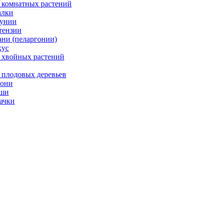
 комнатных растений
лки
унии
тензии
ани (пеларгонии)
ус
 хвойных растений
 плодовых деревьев
они
ши
ачки