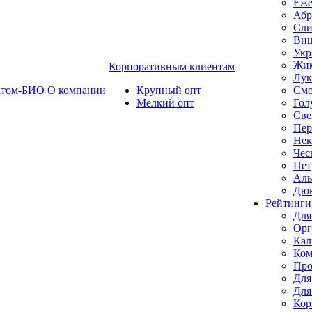
Еже
Абр
Сли
Ви
Укр
Жим
Корпоративным клиентам
Лук
ктом-БИО
О компании
Крупный опт
Смо
Мелкий опт
Гол
Све
Пер
Нек
Чес
Пет
Ал
Дю
Рейтинги
Для
Орг
Кал
Ком
Про
Для
Для
Кор