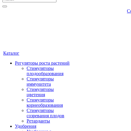
С
Каталог
Регуляторы роста растений
Стимуляторы
плодообразования
Стимуляторы
иммунитета
Стимуляторы
цветения
Стимуляторы
корнеобразования
Стимуляторы
созревания плодов
Ретарданты
Удобрения