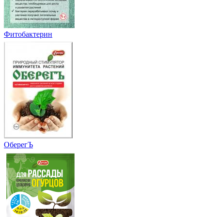
Фитобактерин
ОберегЪ