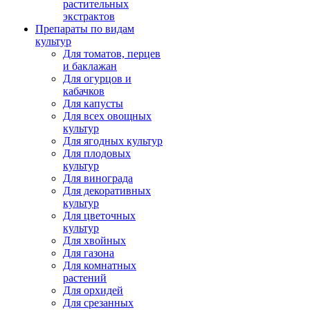
растительных
экстрактов
Препараты по видам
культур
Для томатов, перцев
и баклажан
Для огурцов и
кабачков
Для капусты
Для всех овощных
культур
Для ягодных культур
Для плодовых
культур
Для винограда
Для декоративных
культур
Для цветочных
культур
Для хвойных
Для газона
Для комнатных
растений
Для орхидей
Для срезанных