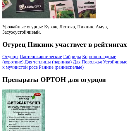
Урожайные огурцы: Кураж, Лютояр, Пикник, Амур,
Засухоустойчивый.
Огурец Пикник участвует в рейтингах
Огурцы
Партенокарпические
Гибриды
Короткоплодные
(короткие)
Для теплицы (парника)
Для Поволжья
Устойчивые
к мучнистой росе
Ранние (раннеспелые)
Препараты ОРТОН для огурцов