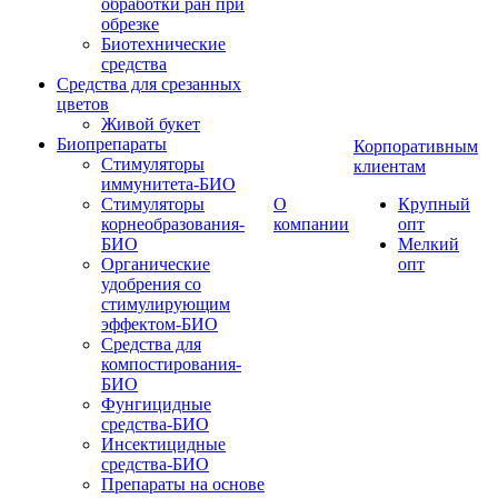
обработки ран при
обрезке
Биотехнические
средства
Средства для срезанных
цветов
Живой букет
Биопрепараты
Корпоративным
Стимуляторы
клиентам
иммунитета-БИО
Стимуляторы
О
Крупный
корнеобразования-
компании
опт
БИО
Мелкий
Органические
опт
удобрения со
стимулирующим
эффектом-БИО
Средства для
компостирования-
БИО
Фунгицидные
средства-БИО
Инсектицидные
средства-БИО
Препараты на основе