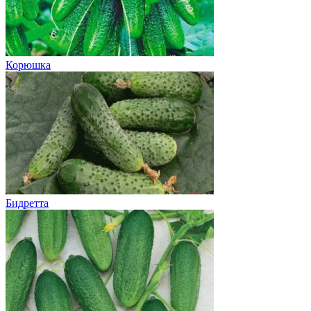
Корюшка
Бидретта