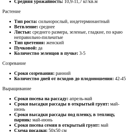
Средняя урожайность:
10,9-11,7 кг/кв.м
Растение
Тип роста:
сильнорослый, индетерминантный
Ветвление:
среднее
Листья:
среднего размера, зеленые, гладкие, по краю
неправильно-пильчатые
Тип цветения:
женский
Пучковой:
да
Количество зеленцов в пучке:
3-5
Созревание
Сроки созревания:
ранний
Количество дней от всходов до плодоношения:
42-45
Выращивание
Сроки посева на рассаду:
апрель-май
Сроки высадки рассады в открытый грунт:
май-
июнь
Сроки высадки рассады под пленку, в теплицу,
парник:
май-июнь
Сроки посева семян в открытый грунт:
май
Схема посадки:
50х50 см