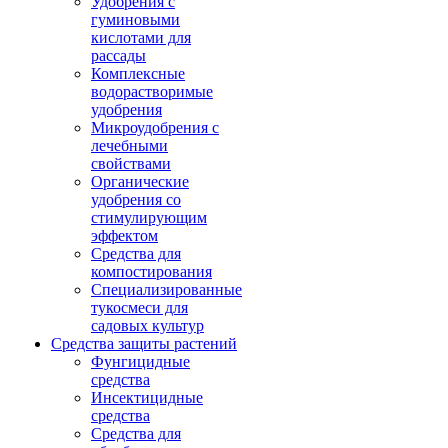
Удобрения с
гуминовыми
кислотами для
рассады
Комплексные
водорастворимые
удобрения
Микроудобрения с
лечебными
свойствами
Органические
удобрения со
стимулирующим
эффектом
Средства для
компостирования
Специализированные
тукосмеси для
садовых культур
Средства защиты растений
Фунгицидные
средства
Инсектицидные
средства
Средства для