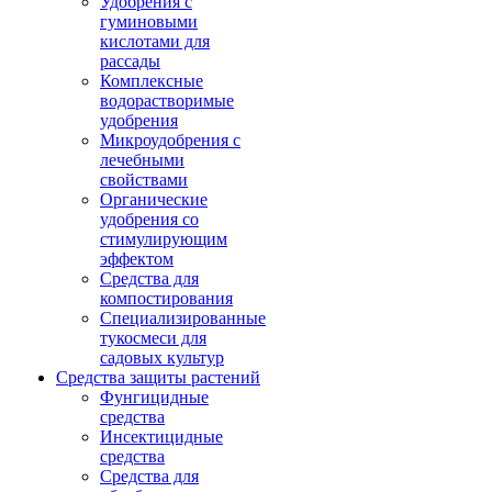
Удобрения с
гуминовыми
кислотами для
рассады
Комплексные
водорастворимые
удобрения
Микроудобрения с
лечебными
свойствами
Органические
удобрения со
стимулирующим
эффектом
Средства для
компостирования
Специализированные
тукосмеси для
садовых культур
Средства защиты растений
Фунгицидные
средства
Инсектицидные
средства
Средства для