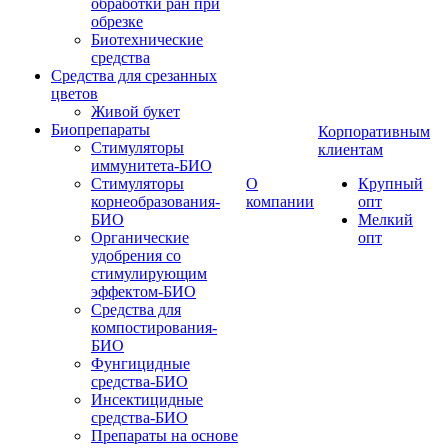
обработки ран при
обрезке
Биотехнические
средства
Средства для срезанных
цветов
Живой букет
Биопрепараты
Корпоративным
Стимуляторы
клиентам
иммунитета-БИО
Стимуляторы
О
Крупный
корнеобразования-
компании
опт
БИО
Мелкий
Органические
опт
удобрения со
стимулирующим
эффектом-БИО
Средства для
компостирования-
БИО
Фунгицидные
средства-БИО
Инсектицидные
средства-БИО
Препараты на основе