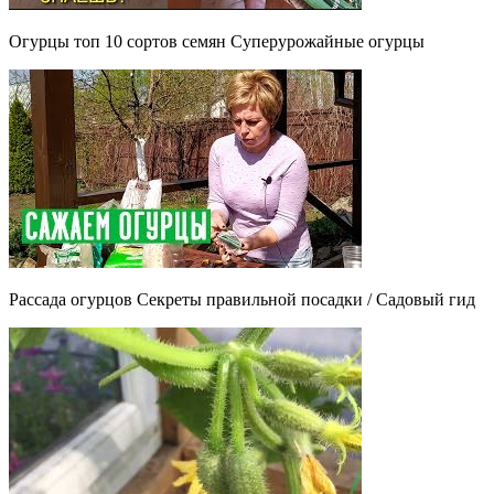
Огурцы топ 10 cортов семян Cуперурожайные огурцы
Рассада огурцов Секреты правильной посадки / Садовый гид