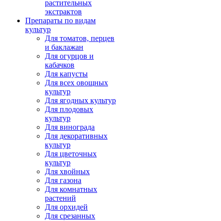
растительных
экстрактов
Препараты по видам
культур
Для томатов, перцев
и баклажан
Для огурцов и
кабачков
Для капусты
Для всех овощных
культур
Для ягодных культур
Для плодовых
культур
Для винограда
Для декоративных
культур
Для цветочных
культур
Для хвойных
Для газона
Для комнатных
растений
Для орхидей
Для срезанных