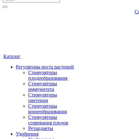
С
Каталог
Регуляторы роста растений
Стимуляторы
плодообразования
Стимуляторы
иммунитета
Стимуляторы
цветения
Стимуляторы
корнеобразования
Стимуляторы
созревания плодов
Ретарданты
Удобрения