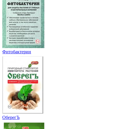
Фитобактерин
ОберегЪ