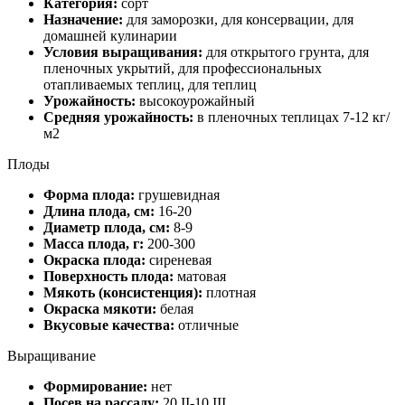
Категория:
сорт
Назначение:
для заморозки, для консервации, для
домашней кулинарии
Условия выращивания:
для открытого грунта, для
пленочных укрытий, для профессиональных
отапливаемых теплиц, для теплиц
Урожайность:
высокоурожайный
Средняя урожайность:
в пленочных теплицах 7-12 кг/
м2
Плоды
Форма плода:
грушевидная
Длина плода, см:
16-20
Диаметр плода, см:
8-9
Масса плода, г:
200-300
Окраска плода:
сиреневая
Поверхность плода:
матовая
Мякоть (консистенция):
плотная
Окраска мякоти:
белая
Вкусовые качества:
отличные
Выращивание
Формирование:
нет
Посев на рассаду:
20.II-10.III