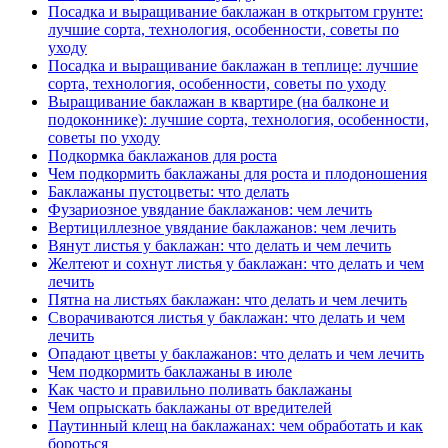
Посадка и выращивание баклажан в открытом грунте:
лучшие сорта, технология, особенности, советы по
уходу
Посадка и выращивание баклажан в теплице: лучшие
сорта, технология, особенности, советы по уходу
Выращивание баклажан в квартире (на балконе и
подоконнике): лучшие сорта, технология, особенности,
советы по уходу
Подкормка баклажанов для роста
Чем подкормить баклажаны для роста и плодоношения
Баклажаны пустоцветы: что делать
Фузариозное увядание баклажанов: чем лечить
Вертициллезное увядание баклажанов: чем лечить
Вянут листья у баклажан: что делать и чем лечить
Желтеют и сохнут листья у баклажан: что делать и чем
лечить
Пятна на листьях баклажан: что делать и чем лечить
Сворачиваются листья у баклажан: что делать и чем
лечить
Опадают цветы у баклажанов: что делать и чем лечить
Чем подкормить баклажаны в июле
Как часто и правильно поливать баклажаны
Чем опрыскать баклажаны от вредителей
Паутинный клещ на баклажанах: чем обработать и как
бороться