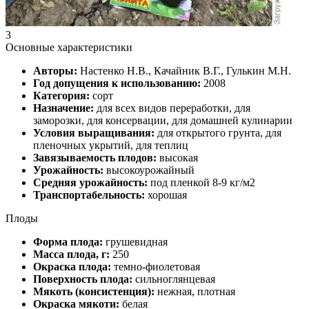
3
Основные характеристики
Авторы:
Настенко Н.В., Качайник В.Г., Гулькин М.Н.
Год допущения к использованию:
2008
Категория:
сорт
Назначение:
для всех видов переработки, для
заморозки, для консервации, для домашней кулинарии
Условия выращивания:
для открытого грунта, для
пленочных укрытий, для теплиц
Завязываемость плодов:
высокая
Урожайность:
высокоурожайный
Средняя урожайность:
под пленкой 8-9 кг/м2
Транспортабельность:
хорошая
Плоды
Форма плода:
грушевидная
Масса плода, г:
250
Окраска плода:
темно-фиолетовая
Поверхность плода:
сильноглянцевая
Мякоть (консистенция):
нежная, плотная
Окраска мякоти:
белая