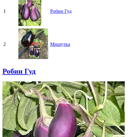
1
Робин Гуд
2
Мишутка
Робин Гуд