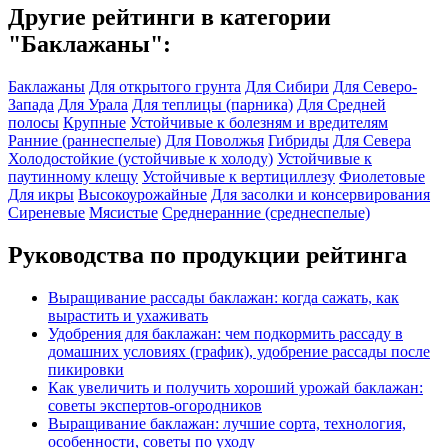
Другие рейтинги в категории
"Баклажаны":
Баклажаны
Для открытого грунта
Для Сибири
Для Северо-
Запада
Для Урала
Для теплицы (парника)
Для Средней
полосы
Крупные
Устойчивые к болезням и вредителям
Ранние (раннеспелые)
Для Поволжья
Гибриды
Для Севера
Холодостойкие (устойчивые к холоду)
Устойчивые к
паутинному клещу
Устойчивые к вертициллезу
Фиолетовые
Для икры
Высокоурожайные
Для засолки и консервирования
Сиреневые
Мясистые
Среднеранние (среднеспелые)
Руководства по продукции рейтинга
Выращивание рассады баклажан: когда сажать, как
вырастить и ухаживать
Удобрения для баклажан: чем подкормить рассаду в
домашних условиях (график), удобрение рассады после
пикировки
Как увеличить и получить хороший урожай баклажан:
советы экспертов-огородников
Выращивание баклажан: лучшие сорта, технология,
особенности, советы по уходу