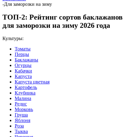
-
Для заморозки на зиму
ТОП-2: Рейтинг сортов баклажанов
для заморозки на зиму 2026 года
Культуры:
Томаты
Перцы
Баклажаны
Огурцы
Кабачки
Капуста
Капуста цветная
Картофель
Клубника
Малина
Редис
Морковь
Груша
Яблоня
Роза
Тыква
Черешня