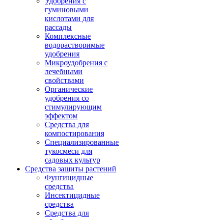
Удобрения с
гуминовыми
кислотами для
рассады
Комплексные
водорастворимые
удобрения
Микроудобрения с
лечебными
свойствами
Органические
удобрения со
стимулирующим
эффектом
Средства для
компостирования
Специализированные
тукосмеси для
садовых культур
Средства защиты растений
Фунгицидные
средства
Инсектицидные
средства
Средства для