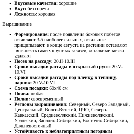
Вкусовые качества:
хорошие
Вкус:
без горечи
Лежкость:
хорошая
Выращивание
Формирование:
после появления боковых побегов
оставляют 3-5 наиболее сильных, остальные
прищипывают, в конце августа на растении оставляют
пять-шесть самых крупных завязей, остальные завязи
удаляют
Посев на рассаду:
20.II-10.III
Сроки высадки рассады в открытый грунт:
20.V-
10.VI
Сроки высадки рассады под пленку, в теплицу,
парник:
20.V-10.VI
Схема посадки:
60x40 cм
Почва:
любая
Полив:
своевременный
Регионы выращивания:
Северный, Северо-Западный,
Центральный, Волго-Вятский, ЦЧО, Северо-
Кавказский, Средневолжский, Нижневолжский,
Уральский, Западно-Сибирский, Восточно-Сибирский,
Дальневосточный
Устойчивость к неблагоприятным погодным