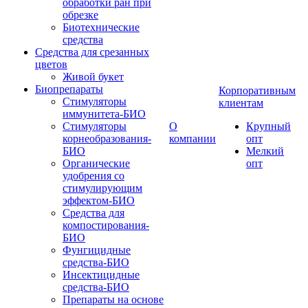
обработки ран при
обрезке
Биотехнические
средства
Средства для срезанных
цветов
Живой букет
Биопрепараты
Корпоративным
Стимуляторы
клиентам
иммунитета-БИО
Стимуляторы
О
Крупный
корнеобразования-
компании
опт
БИО
Мелкий
Органические
опт
удобрения со
стимулирующим
эффектом-БИО
Средства для
компостирования-
БИО
Фунгицидные
средства-БИО
Инсектицидные
средства-БИО
Препараты на основе