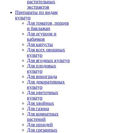
растительных
экстрактов
Препараты по видам
культур
Для томатов, перцев
и баклажан
Для огурцов и
кабачков
Для капусты
Для всех овощных
культур
Для ягодных культур
Для плодовых
культур
Для винограда
Для декоративных
культур
Для цветочных
культур
Для хвойных
Для газона
Для комнатных
растений
Для орхидей
Для срезанных