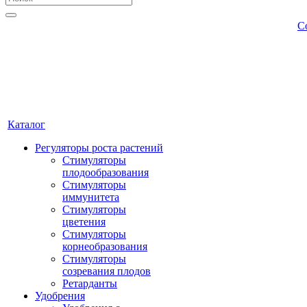
С
Каталог
Регуляторы роста растений
Стимуляторы
плодообразования
Стимуляторы
иммунитета
Стимуляторы
цветения
Стимуляторы
корнеобразования
Стимуляторы
созревания плодов
Ретарданты
Удобрения