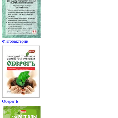
Фитобактерин
ОберегЪ