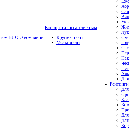
Еже
Абр
Сли
Ви
Укр
Жим
Корпоративным клиентам
Лук
ктом-БИО
О компании
Крупный опт
Смо
Мелкий опт
Гол
Све
Пер
Нек
Чес
Пет
Ал
Дю
Рейтинги
Для
Орг
Кал
Ком
Про
Для
Для
Кор