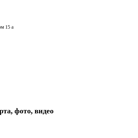
ом 15 а
та, фото, видео