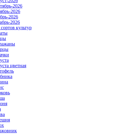
уст-2026
тябрь-2026
ябрь-2026
брь-2026
абрь-2026
 сортов культур
аты
рцы
лажаны
урцы
ачки
уста
уста цветная
тофель
бника
ина
ис
ковь
ша
оня
а
ва
ешня
ох
ыжовник