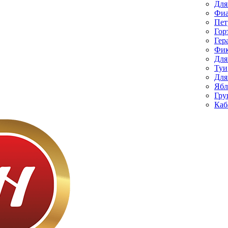
Для
Фиа
Пет
Гор
Гер
Фик
Для
Туи
Для
Ябл
Гру
Каб