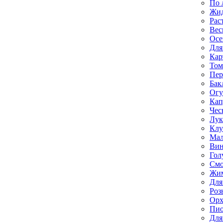
По 
Жи
Рас
Вес
Осе
Для
Кар
Том
Пе
Бак
Ог
Кап
Чес
Лук
Клу
Мал
Вин
Гол
Смо
Жим
Для
Роз
Орх
Пи
Для