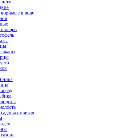
листу
дкие
творимые в воде
ной
нью
 овощей
тофель
аты
рцы
лажаны
урцы
уста
нок
бника
ина
оград
убика
родина
олость
 садовых цветов
ы
идеи
оны
 газона