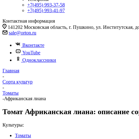
+7(495) 993-37-58
+7(495) 993-41-97
Контактная информация
141202 Московская область, г. Пушкино, ул. Институтская, д
sale@orton.ru
Вконтакте
YouTube
Одноклассники
Главная
-
Сорта культур
-
Томаты
-
Африканская лиана
Томат Африканская лиана: описание сор
Культуры:
Томаты