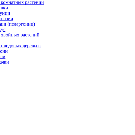
 комнатных растений
лки
унии
тензии
ани (пеларгонии)
ус
 хвойных растений
 плодовых деревьев
они
ши
ачки