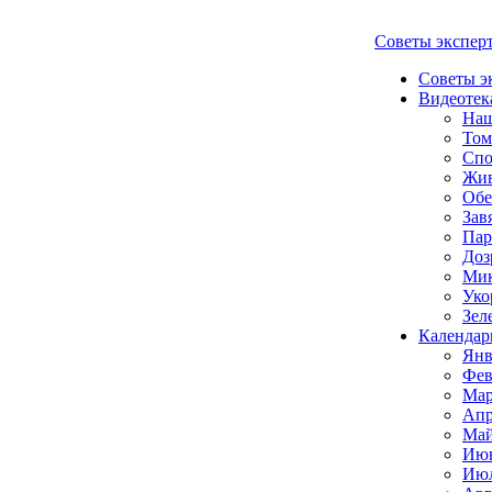
Советы экспер
Советы э
Видеотек
Наш
Том
Спо
Жи
Обе
Зав
Пар
Доз
Мик
Уко
Зел
Календар
Янв
Фев
Мар
Апр
Май
Июн
Июл