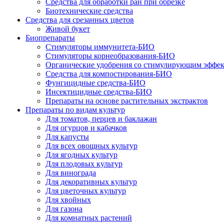
Средства для обработки ран при обрезке
Биотехнические средства
Средства для срезанных цветов
Живой букет
Биопрепараты
Стимуляторы иммунитета-БИО
Стимуляторы корнеобразования-БИО
Органические удобрения со стимулирующим эффе
Средства для компостирования-БИО
Фунгицидные средства-БИО
Инсектицидные средства-БИО
Препараты на основе растительных экстрактов
Препараты по видам культур
Для томатов, перцев и баклажан
Для огурцов и кабачков
Для капусты
Для всех овощных культур
Для ягодных культур
Для плодовых культур
Для винограда
Для декоративных культур
Для цветочных культур
Для хвойных
Для газона
Для комнатных растений