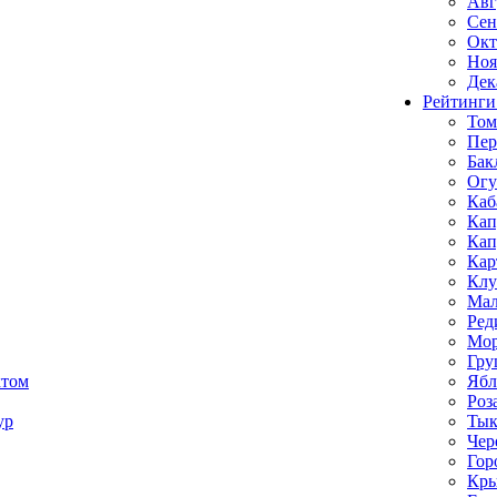
Авг
Сен
Окт
Ноя
Дек
Рейтинги
Том
Пе
Бак
Ог
Каб
Кап
Кап
Кар
Клу
Мал
Ред
Мор
Гру
ктом
Ябл
Роз
ур
Тык
Чер
Гор
Кр