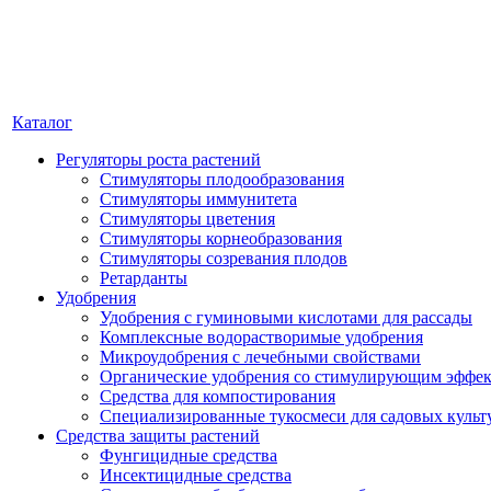
Каталог
Регуляторы роста растений
Стимуляторы плодообразования
Стимуляторы иммунитета
Стимуляторы цветения
Стимуляторы корнеобразования
Стимуляторы созревания плодов
Ретарданты
Удобрения
Удобрения с гуминовыми кислотами для рассады
Комплексные водорастворимые удобрения
Микроудобрения с лечебными свойствами
Органические удобрения со стимулирующим эффе
Средства для компостирования
Специализированные тукосмеси для садовых культ
Средства защиты растений
Фунгицидные средства
Инсектицидные средства