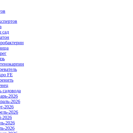
тов
кспертов
а
 сад
атон
робактерин
вица
рег
язь
тенокарпин
реватель
ро FE
ренить
енец
ь садовода
арь-2026
раль-2026
т-2026
ель-2026
-2026
ь-2026
ь-2026