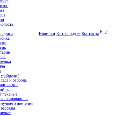
вика
икос
ва
шня
оп
олость
Ещё
родина
Новинки
Хиты продаж
Контакты
убика
кла
сик
тарин
нок
рушка
ыча
к
 удобрений
 сада и огорода
анические
ийные
плексные
лонгированные
 лучшего цветения
 рассады
невые