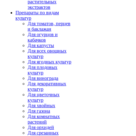
растительных
экстрактов
Препараты по видам
культур
Для томатов, перцев
и баклажан
Для огурцов и
кабачков
Для капусты
Для всех овощных
культур
Для ягодных культур
Для плодовых
культур
Для винограда
Для декоративных
культур
Для цветочных
культур
Для хвойных
Для газона
Для комнатных
растений
Для орхидей
Для срезанных