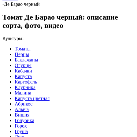
-
Де Барао черный
Томат Де Барао черный: описание
сорта, фото, видео
Культуры:
Томаты
Перцы
Баклажаны
Огурцы
Кабачки
Капуста
Картофель
Клубника
Малина
Капуста цветная
Абрикос
Алыча
Вишня
Голубика
Горох
Груша
Дюк