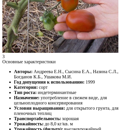
3
Основные характеристики
Авторы:
Андреева Е.Н., Сысина Е.А., Назина С.Л.,
Богданов К.Б., Ушакова М.И.
Год допущения к использованию:
1999
Категория:
сорт
Тип роста:
индетерминантные
Назначение:
употребление в свежем виде, для
цельноплодного консервирования
Условия выращивания:
для открытого грунта, для
пленочных теплиц
Транспортабельность:
хорошая
Урожайность:
до 8,0 кг/кв. м
Урожайность (фильтр):
высокоурожайный