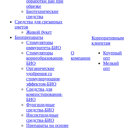
обработки ран при
обрезке
Биотехнические
средства
Средства для срезанных
цветов
Живой букет
Биопрепараты
Корпоративным
Стимуляторы
клиентам
иммунитета-БИО
Стимуляторы
О
Крупный
корнеобразования-
компании
опт
БИО
Мелкий
Органические
опт
удобрения со
стимулирующим
эффектом-БИО
Средства для
компостирования-
БИО
Фунгицидные
средства-БИО
Инсектицидные
средства-БИО
Препараты на основе