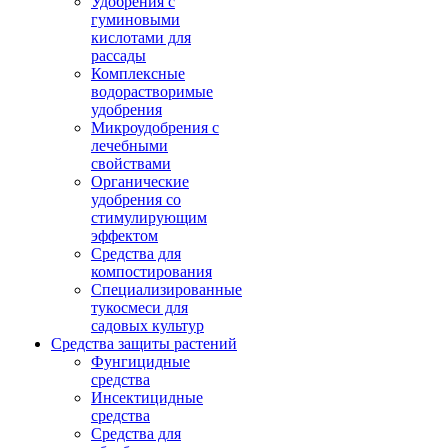
Удобрения с
гуминовыми
кислотами для
рассады
Комплексные
водорастворимые
удобрения
Микроудобрения с
лечебными
свойствами
Органические
удобрения со
стимулирующим
эффектом
Средства для
компостирования
Специализированные
тукосмеси для
садовых культур
Средства защиты растений
Фунгицидные
средства
Инсектицидные
средства
Средства для