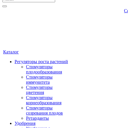
С
Каталог
Регуляторы роста растений
Стимуляторы
плодообразования
Стимуляторы
иммунитета
Стимуляторы
цветения
Стимуляторы
корнеобразования
Стимуляторы
созревания плодов
Ретарданты
Удобрения