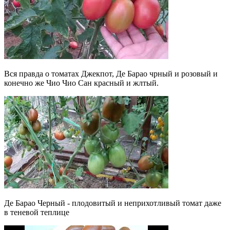
Вся правда о томатах Джекпот, Де Барао чрный и розовый и
конечно же Чио Чио Сан красный и жлтый.
Де Барао Черный - плодовитый и неприхотливый томат даже
в теневой теплице