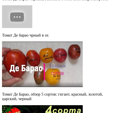
Томат Де барао чрный в ог.
Томат Де Барао, обзор 5 сортов: гигант, красный, золотой,
царский, черный