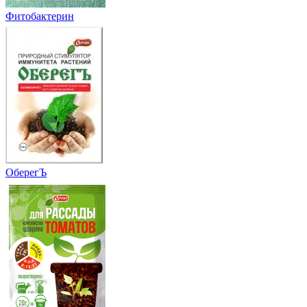
Фитобактерин
ОберегЪ