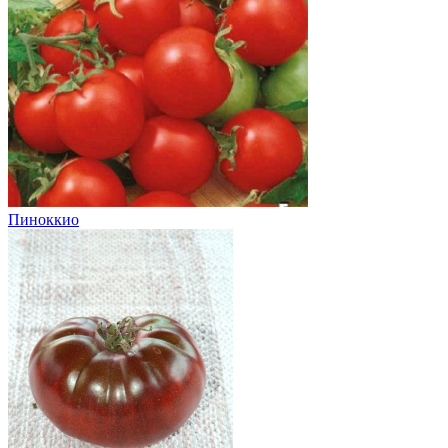
Пиноккио