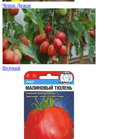
Черри Дюкре
Везувий