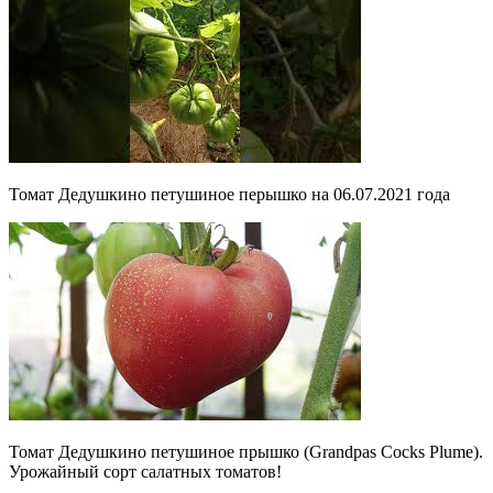
Томат Дедушкино петушиное перышко на 06.07.2021 года
Томат Дедушкино петушиное прышко (Grandpas Coсks Plumе).
Урожайный сорт салатных томатов!