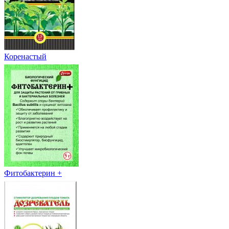
Коренастый
Фитобактерин +