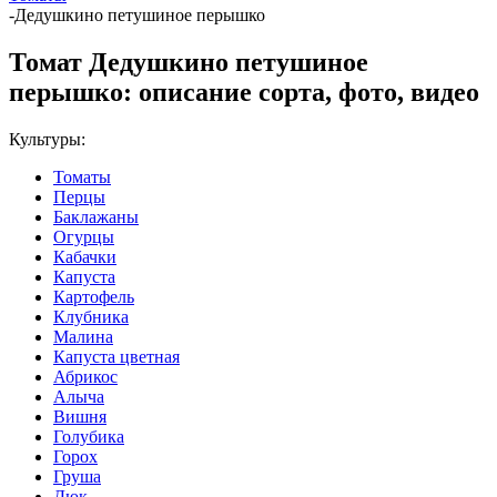
-
Дедушкино петушиное перышко
Томат Дедушкино петушиное
перышко: описание сорта, фото, видео
Культуры:
Томаты
Перцы
Баклажаны
Огурцы
Кабачки
Капуста
Картофель
Клубника
Малина
Капуста цветная
Абрикос
Алыча
Вишня
Голубика
Горох
Груша
Дюк