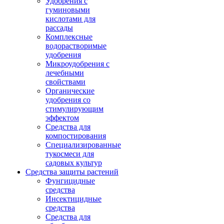
Удобрения с
гуминовыми
кислотами для
рассады
Комплексные
водорастворимые
удобрения
Микроудобрения с
лечебными
свойствами
Органические
удобрения со
стимулирующим
эффектом
Средства для
компостирования
Специализированные
тукосмеси для
садовых культур
Средства защиты растений
Фунгицидные
средства
Инсектицидные
средства
Средства для