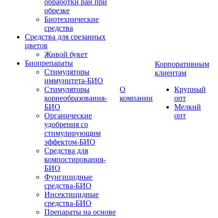
обработки ран при
обрезке
Биотехнические
средства
Средства для срезанных
цветов
Живой букет
Биопрепараты
Корпоративным
Стимуляторы
клиентам
иммунитета-БИО
Стимуляторы
О
Крупный
корнеобразования-
компании
опт
БИО
Мелкий
Органические
опт
удобрения со
стимулирующим
эффектом-БИО
Средства для
компостирования-
БИО
Фунгицидные
средства-БИО
Инсектицидные
средства-БИО
Препараты на основе