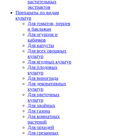
растительных
экстрактов
Препараты по видам
культур
Для томатов, перцев
и баклажан
Для огурцов и
кабачков
Для капусты
Для всех овощных
культур
Для ягодных культур
Для плодовых
культур
Для винограда
Для декоративных
культур
Для цветочных
культур
Для хвойных
Для газона
Для комнатных
растений
Для орхидей
Для срезанных