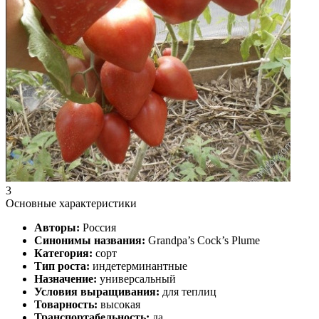
3
Основные характеристики
Авторы:
Россия
Синонимы названия:
Grandpa’s Coсk’s Plumе
Категория:
сорт
Тип роста:
индетерминантные
Назначение:
универсальный
Условия выращивания:
для теплиц
Товарность:
высокая
Транспортабельность:
да