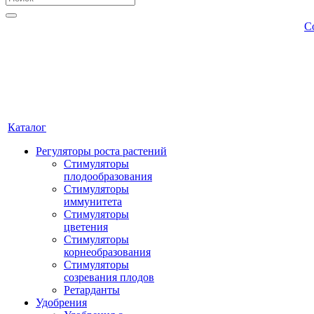
С
Каталог
Регуляторы роста растений
Стимуляторы
плодообразования
Стимуляторы
иммунитета
Стимуляторы
цветения
Стимуляторы
корнеобразования
Стимуляторы
созревания плодов
Ретарданты
Удобрения