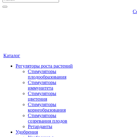
С
Каталог
Регуляторы роста растений
Стимуляторы
плодообразования
Стимуляторы
иммунитета
Стимуляторы
цветения
Стимуляторы
корнеобразования
Стимуляторы
созревания плодов
Ретарданты
Удобрения