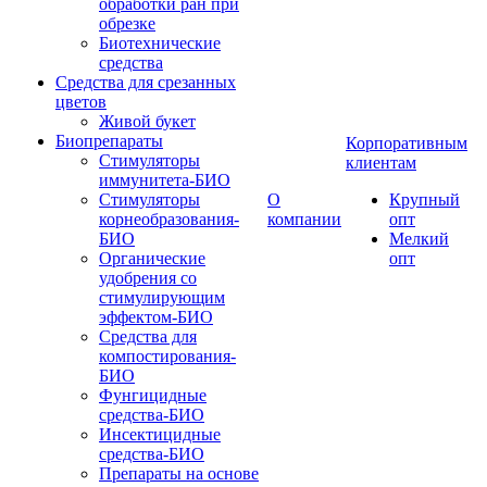
обработки ран при
обрезке
Биотехнические
средства
Средства для срезанных
цветов
Живой букет
Биопрепараты
Корпоративным
Стимуляторы
клиентам
иммунитета-БИО
Стимуляторы
О
Крупный
корнеобразования-
компании
опт
БИО
Мелкий
Органические
опт
удобрения со
стимулирующим
эффектом-БИО
Средства для
компостирования-
БИО
Фунгицидные
средства-БИО
Инсектицидные
средства-БИО
Препараты на основе