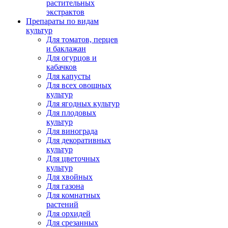
растительных
экстрактов
Препараты по видам
культур
Для томатов, перцев
и баклажан
Для огурцов и
кабачков
Для капусты
Для всех овощных
культур
Для ягодных культур
Для плодовых
культур
Для винограда
Для декоративных
культур
Для цветочных
культур
Для хвойных
Для газона
Для комнатных
растений
Для орхидей
Для срезанных