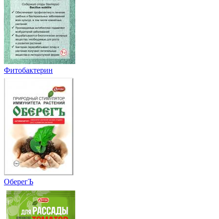
Фитобактерин
ОберегЪ