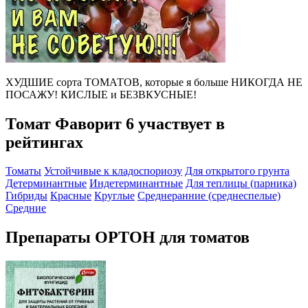
ХУДШИЕ сорта ТОМАТОВ, которые я больше НИКОГДА НЕ
ПОСАЖУ! КИСЛЫЕ и БЕЗВКУСНЫЕ!
Томат Фаворит 6 участвует в
рейтингах
Томаты
Устойчивые к кладоспориозу
Для открытого грунта
Детерминантные
Индетерминантные
Для теплицы (парника)
Гибриды
Красные
Круглые
Среднеранние (среднеспелые)
Средние
Препараты ОРТОН для томатов