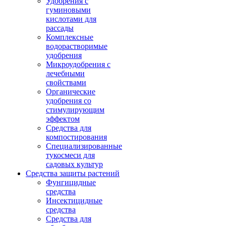
Удобрения с
гуминовыми
кислотами для
рассады
Комплексные
водорастворимые
удобрения
Микроудобрения с
лечебными
свойствами
Органические
удобрения со
стимулирующим
эффектом
Средства для
компостирования
Специализированные
тукосмеси для
садовых культур
Средства защиты растений
Фунгицидные
средства
Инсектицидные
средства
Средства для