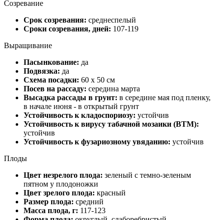
Созревание
Срок созревания:
среднеспелый
Сроки созревания, дней:
107-119
Выращивание
Пасынкование:
да
Подвязка:
да
Схема посадки:
60 х 50 см
Посев на рассаду:
середина марта
Высадка рассады в грунт:
в середине мая под пленку,
в начале июня - в открытый грунт
Устойчивость к кладоспориозу:
устойчив
Устойчивость к вирусу табачной мозаики (ВТМ):
устойчив
Устойчивость к фузариозному увяданию:
устойчив
Плоды
Цвет незрелого плода:
зеленый с темно-зеленым
пятном у плодоножки
Цвет зрелого плода:
красный
Размер плода:
средний
Масса плода, г:
117-123
Форма плода:
округлый, слаборебристый