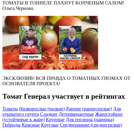
ТОМАТЫ В ТОННЕЛЕ ПАХНУТ КОПЧЕНЫМ САЛОМ!
Ольга Чернова.
ЭКСКЛЮЗИВ! ВСЯ ПРАВДА О ТОМАТНЫХ ГНОМАХ ОТ
ОСНОВАТЕЛЯ ПРОЕКТА!
Томат Генерал участвует в рейтингах
Томаты
Низкорослые (низкие)
Ранние (раннеспелые)
Для
открытого грунта
Сладкие
Детерминантные
Жаростойкие
(устойчивые к жаре)
Крупные
Для теплицы (парника)
Гибриды
Красные
Круглые
Среднеранние (среднеспелые)