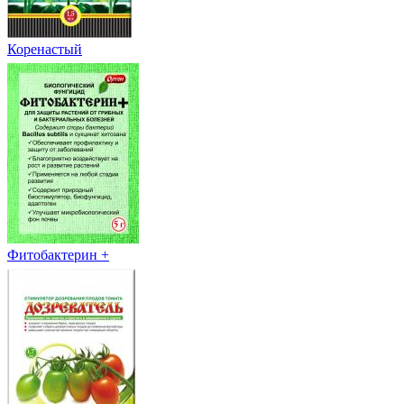
Коренастый
Фитобактерин +