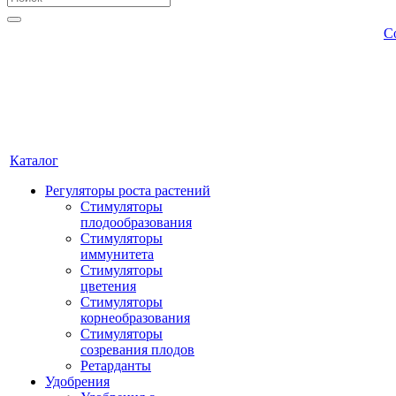
С
Каталог
Регуляторы роста растений
Стимуляторы
плодообразования
Стимуляторы
иммунитета
Стимуляторы
цветения
Стимуляторы
корнеобразования
Стимуляторы
созревания плодов
Ретарданты
Удобрения