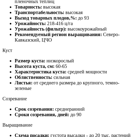
пленочных теплиц
Товарность:
высокая
Транспортабельность:
высокая
Выход товарных плодов,%:
до 93
Урожайность:
218-416 ц/га
Урожайность (фильтр):
высокоурожайный
Рекомендуемый регион выращивания:
Северо-
Кавказский, ЦЧО
Куст
Размер куста:
низкорослый
Высота куста, см:
60-65
Характеристика куста:
средней мощности
Облиственность:
сильная
Листья:
от среднего размера до крупного, темно-
зеленые
Созревание
Срок созревания:
среднеранний
Сроки созревания, дней:
до 90
Выращивание
Схема посадки:
густота высадки - до 20 тыс. растений