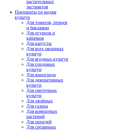
растительных
экстрактов
Препараты по видам
культур
Для томатов, перцев
и баклажан
Для огурцов и
кабачков
Для капусты
Для всех овощных
культур
Для ягодных культур
Для плодовых
культур
Для винограда
Для декоративных
культур
Для цветочных
культур
Для хвойных
Для газона
Для комнатных
растений
Для орхидей
Для срезанных