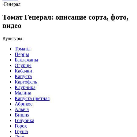
-
Генерал
Томат Генерал: описание сорта, фото,
видео
Культуры:
Томаты
Перцы
Баклажаны
Огурцы
Кабачки
Капуста
Картофель
Клубника
Малина
Капуста цветная
Абрикос
Алыча
Вишня
Голубика
Горох
Груша
Дюк