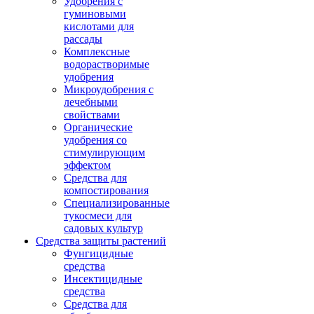
Удобрения с
гуминовыми
кислотами для
рассады
Комплексные
водорастворимые
удобрения
Микроудобрения с
лечебными
свойствами
Органические
удобрения со
стимулирующим
эффектом
Средства для
компостирования
Специализированные
тукосмеси для
садовых культур
Средства защиты растений
Фунгицидные
средства
Инсектицидные
средства
Средства для