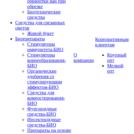
обработки ран при
обрезке
Биотехнические
средства
Средства для срезанных
цветов
Живой букет
Биопрепараты
Корпоративным
Стимуляторы
клиентам
иммунитета-БИО
Стимуляторы
О
Крупный
корнеобразования-
компании
опт
БИО
Мелкий
Органические
опт
удобрения со
стимулирующим
эффектом-БИО
Средства для
компостирования-
БИО
Фунгицидные
средства-БИО
Инсектицидные
средства-БИО
Препараты на основе