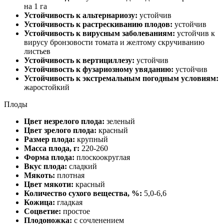
на 1 га
Устойчивость к альтернариозу:
устойчив
Устойчивость к растрескиванию плодов:
устойчив
Устойчивость к вирусным заболеваниям:
устойчив к
вирусу бронзовости томата и желтому скручиванию
листьев
Устойчивость к вертициллезу:
устойчив
Устойчивость к фузариозному увяданию:
устойчив
Устойчивость к экстремальным погодным условиям:
жаростойкий
Плоды
Цвет незрелого плода:
зеленый
Цвет зрелого плода:
красный
Размер плода:
крупный
Масса плода, г:
220-260
Форма плода:
плоскоокруглая
Вкус плода:
сладкий
Мякоть:
плотная
Цвет мякоти:
красный
Количество сухого вещества, %:
5,0-6,6
Кожица:
гладкая
Соцветие:
простое
Плодоножка:
с сочленением