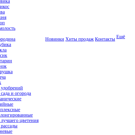
вика
икос
ва
шня
оп
олость
Ещё
родина
Новинки
Хиты продаж
Контакты
убика
кла
сик
тарин
нок
рушка
ыча
к
 удобрений
 сада и огорода
анические
ийные
плексные
лонгированные
 лучшего цветения
 рассады
невые