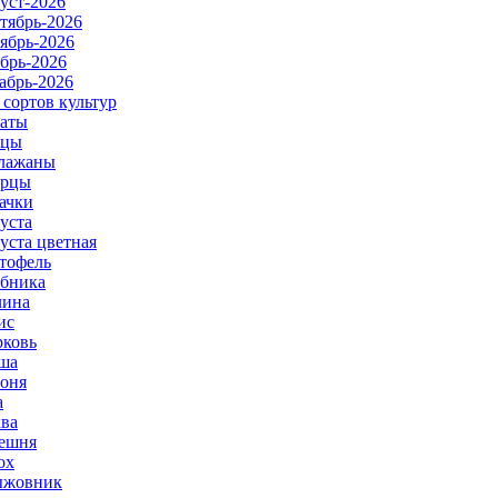
уст-2026
тябрь-2026
ябрь-2026
брь-2026
абрь-2026
 сортов культур
аты
рцы
лажаны
урцы
ачки
уста
уста цветная
тофель
бника
ина
ис
ковь
ша
оня
а
ва
ешня
ох
ыжовник