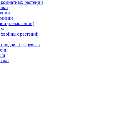
 комнатных растений
лки
унии
тензии
ани (пеларгонии)
ус
 хвойных растений
 плодовых деревьев
они
ши
ачки