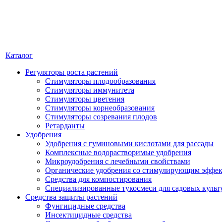
Каталог
Регуляторы роста растений
Стимуляторы плодообразования
Стимуляторы иммунитета
Стимуляторы цветения
Стимуляторы корнеобразования
Стимуляторы созревания плодов
Ретарданты
Удобрения
Удобрения с гуминовыми кислотами для рассады
Комплексные водорастворимые удобрения
Микроудобрения с лечебными свойствами
Органические удобрения со стимулирующим эффе
Средства для компостирования
Специализированные тукосмеси для садовых культ
Средства защиты растений
Фунгицидные средства
Инсектицидные средства