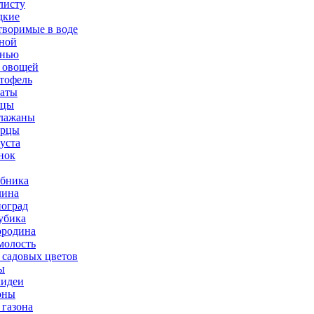
листу
дкие
творимые в воде
ной
нью
 овощей
тофель
аты
рцы
лажаны
урцы
уста
нок
бника
ина
оград
убика
родина
олость
 садовых цветов
ы
идеи
оны
 газона