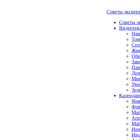
Советы экспер
Советы э
Видеотек
Наш
Том
Спо
Жи
Обе
Зав
Пар
Доз
Мик
Уко
Зел
Календар
Янв
Фев
Мар
Апр
Май
Июн
Июл