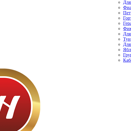
Для
Фиа
Пет
Гор
Гер
Фик
Для
Туи
Для
Ябл
Гру
Каб