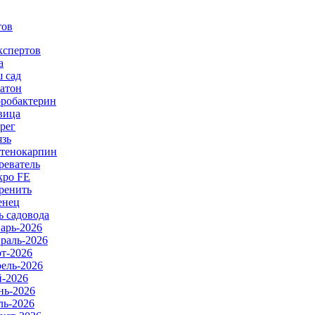
тов
кспертов
а
 сад
атон
робактерин
вица
рег
язь
тенокарпин
реватель
ро FE
ренить
енец
ь садовода
арь-2026
раль-2026
т-2026
ель-2026
-2026
ь-2026
ь-2026