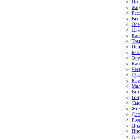
По 
Жи
Рас
Вес
Осе
Для
Кар
Том
Пе
Бак
Ог
Кап
Чес
Лук
Клу
Мал
Вин
Гол
Смо
Жим
Для
Роз
Орх
Пи
Для