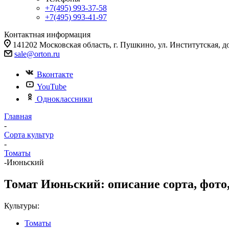
+7(495) 993-37-58
+7(495) 993-41-97
Контактная информация
141202 Московская область, г. Пушкино, ул. Институтская, д
sale@orton.ru
Вконтакте
YouTube
Одноклассники
Главная
-
Сорта культур
-
Томаты
-
Июньский
Томат Июньский: описание сорта, фото,
Культуры:
Томаты