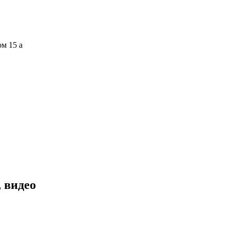
ом 15 а
 видео