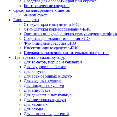
Средства для обработки ран при обрезке
Биотехнические средства
Средства для срезанных цветов
Живой букет
Биопрепараты
Стимуляторы иммунитета-БИО
Стимуляторы корнеобразования-БИО
Органические удобрения со стимулирующим эффе
Средства для компостирования-БИО
Фунгицидные средства-БИО
Инсектицидные средства-БИО
Препараты на основе растительных экстрактов
Препараты по видам культур
Для томатов, перцев и баклажан
Для огурцов и кабачков
Для капусты
Для всех овощных культур
Для ягодных культур
Для плодовых культур
Для винограда
Для декоративных культур
Для цветочных культур
Для хвойных
Для газона
Для комнатных растений