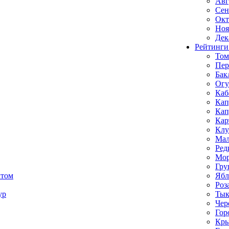
Авг
Сен
Окт
Ноя
Дек
Рейтинги
Том
Пе
Бак
Ог
Каб
Кап
Кап
Кар
Клу
Мал
Ред
Мор
Гру
ктом
Ябл
Роз
ур
Тык
Чер
Гор
Кр