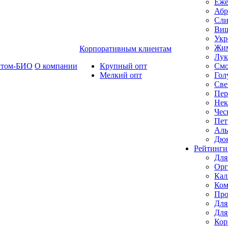
Еже
Абр
Сли
Ви
Укр
Жим
Корпоративным клиентам
Лук
ктом-БИО
О компании
Крупный опт
Смо
Мелкий опт
Гол
Све
Пер
Нек
Чес
Пет
Ал
Дю
Рейтинги
Для
Орг
Кал
Ком
Про
Для
Для
Кор