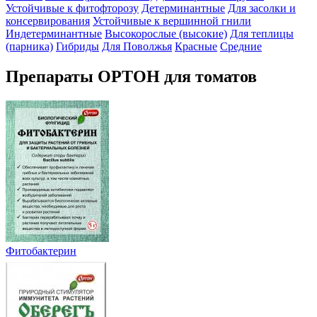
Устойчивые к фитофторозу
Детерминантные
Для засолки и
консервирования
Устойчивые к вершинной гнили
Индетерминантные
Высокорослые (высокие)
Для теплицы
(парника)
Гибриды
Для Поволжья
Красные
Средние
Препараты ОРТОН для томатов
Фитобактерин