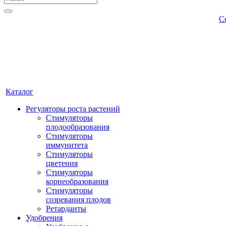
С
Каталог
Регуляторы роста растений
Стимуляторы
плодообразования
Стимуляторы
иммунитета
Стимуляторы
цветения
Стимуляторы
корнеобразования
Стимуляторы
созревания плодов
Ретарданты
Удобрения