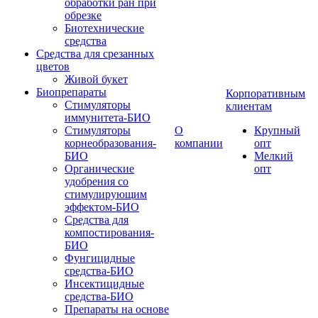
обработки ран при
обрезке
Биотехнические
средства
Средства для срезанных
цветов
Живой букет
Биопрепараты
Корпоративным
Стимуляторы
клиентам
иммунитета-БИО
Стимуляторы
О
Крупный
корнеобразования-
компании
опт
БИО
Мелкий
Органические
опт
удобрения со
стимулирующим
эффектом-БИО
Средства для
компостирования-
БИО
Фунгицидные
средства-БИО
Инсектицидные
средства-БИО
Препараты на основе