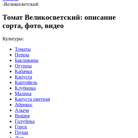
-
Великосветский
Томат Великосветский: описание
сорта, фото, видео
Культуры:
Томаты
Перцы
Баклажаны
Огурцы
Кабачки
Капуста
Картофель
Клубника
Малина
Капуста цветная
Абрикос
Алыча
Вишня
Голубика
Горох
Груша
Дюк