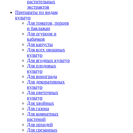
растительных
экстрактов
Препараты по видам
культур
Для томатов, перцев
и баклажан
Для огурцов и
кабачков
Для капусты
Для всех овощных
культур
Для ягодных культур
Для плодовых
культур
Для винограда
Для декоративных
культур
Для цветочных
культур
Для хвойных
Для газона
Для комнатных
растений
Для орхидей
Для срезанных