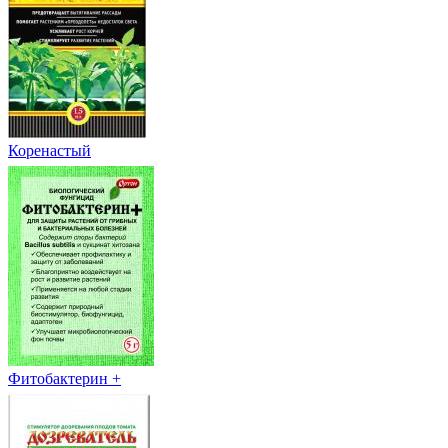
Коренастый
Фитобактерин +