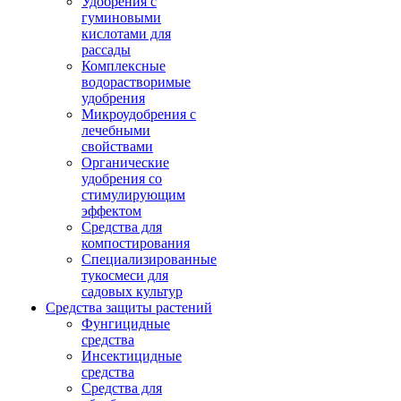
Удобрения с
гуминовыми
кислотами для
рассады
Комплексные
водорастворимые
удобрения
Микроудобрения с
лечебными
свойствами
Органические
удобрения со
стимулирующим
эффектом
Средства для
компостирования
Специализированные
тукосмеси для
садовых культур
Средства защиты растений
Фунгицидные
средства
Инсектицидные
средства
Средства для