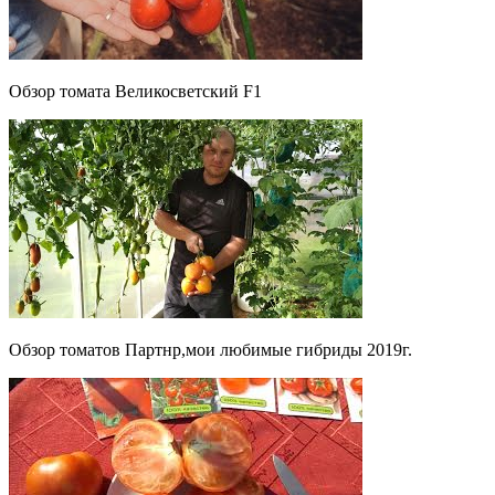
Обзор томата Великосветский F1
Обзор томатов Партнр,мои любимые гибриды 2019г.