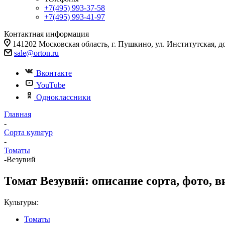
+7(495) 993-37-58
+7(495) 993-41-97
Контактная информация
141202 Московская область, г. Пушкино, ул. Институтская, д
sale@orton.ru
Вконтакте
YouTube
Одноклассники
Главная
-
Сорта культур
-
Томаты
-
Везувий
Томат Везувий: описание сорта, фото, в
Культуры:
Томаты