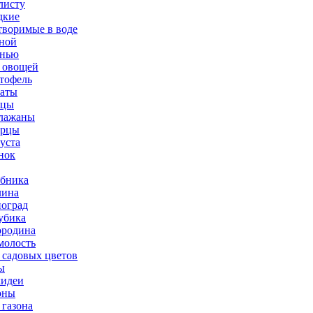
листу
дкие
творимые в воде
ной
нью
 овощей
тофель
аты
рцы
лажаны
урцы
уста
нок
бника
ина
оград
убика
родина
олость
 садовых цветов
ы
идеи
оны
 газона