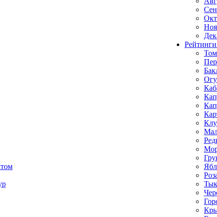
Авг
Сен
Окт
Ноя
Дек
Рейтинги
Том
Пе
Бак
Ог
Каб
Кап
Кап
Кар
Клу
Мал
Ред
Мор
Гру
ктом
Ябл
Роз
ур
Тык
Чер
Гор
Кр