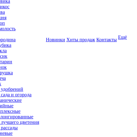
вика
икос
ва
шня
оп
олость
Ещё
родина
Новинки
Хиты продаж
Контакты
убика
кла
сик
тарин
нок
рушка
ыча
к
 удобрений
 сада и огорода
анические
ийные
плексные
лонгированные
 лучшего цветения
 рассады
невые