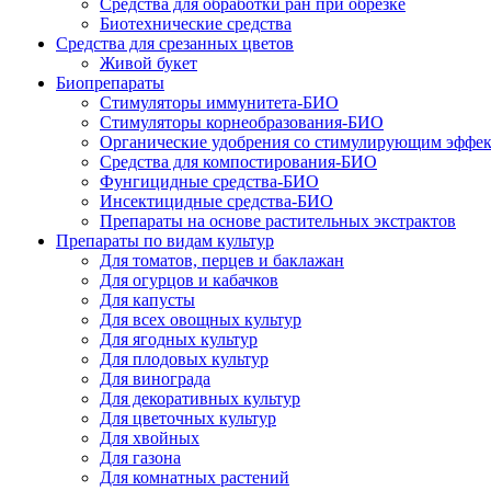
Средства для обработки ран при обрезке
Биотехнические средства
Средства для срезанных цветов
Живой букет
Биопрепараты
Стимуляторы иммунитета-БИО
Стимуляторы корнеобразования-БИО
Органические удобрения со стимулирующим эффе
Средства для компостирования-БИО
Фунгицидные средства-БИО
Инсектицидные средства-БИО
Препараты на основе растительных экстрактов
Препараты по видам культур
Для томатов, перцев и баклажан
Для огурцов и кабачков
Для капусты
Для всех овощных культур
Для ягодных культур
Для плодовых культур
Для винограда
Для декоративных культур
Для цветочных культур
Для хвойных
Для газона
Для комнатных растений