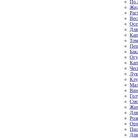
По 
Жи
Рас
Вес
Осе
Для
Кар
Том
Пе
Бак
Ог
Кап
Чес
Лук
Клу
Мал
Вин
Гол
Смо
Жим
Для
Роз
Орх
Пи
Для