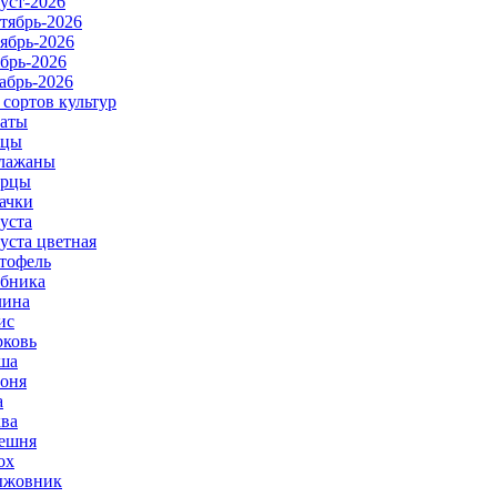
уст-2026
тябрь-2026
ябрь-2026
брь-2026
абрь-2026
 сортов культур
аты
рцы
лажаны
урцы
ачки
уста
уста цветная
тофель
бника
ина
ис
ковь
ша
оня
а
ва
ешня
ох
ыжовник