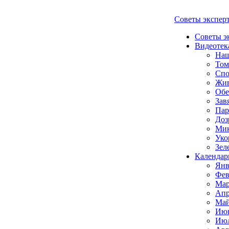
Советы экспер
Советы э
Видеотек
Наш
Том
Спо
Жи
Обе
Зав
Пар
Доз
Мик
Уко
Зел
Календар
Янв
Фев
Мар
Апр
Май
Июн
Июл