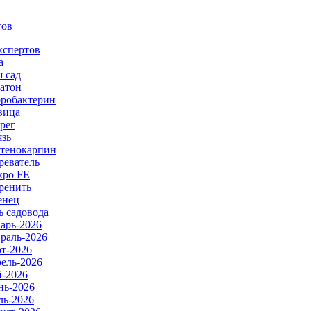
тов
кспертов
а
 сад
атон
робактерин
вица
рег
язь
тенокарпин
реватель
ро FE
ренить
енец
ь садовода
арь-2026
раль-2026
т-2026
ель-2026
-2026
ь-2026
ь-2026