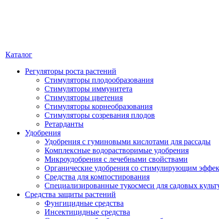
Каталог
Регуляторы роста растений
Стимуляторы плодообразования
Стимуляторы иммунитета
Стимуляторы цветения
Стимуляторы корнеобразования
Стимуляторы созревания плодов
Ретарданты
Удобрения
Удобрения с гуминовыми кислотами для рассады
Комплексные водорастворимые удобрения
Микроудобрения с лечебными свойствами
Органические удобрения со стимулирующим эффе
Средства для компостирования
Специализированные тукосмеси для садовых культ
Средства защиты растений
Фунгицидные средства
Инсектицидные средства