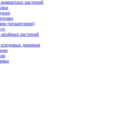
 комнатных растений
лки
унии
тензии
ани (пеларгонии)
ус
 хвойных растений
 плодовых деревьев
они
ши
ачки