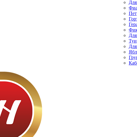
Для
Фиа
Пет
Гор
Гер
Фик
Для
Туи
Для
Ябл
Гру
Каб