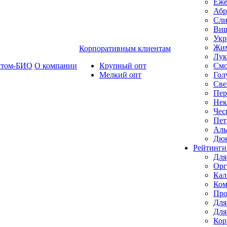
Еже
Абр
Сли
Ви
Укр
Жим
Корпоративным клиентам
Лук
ктом-БИО
О компании
Крупный опт
Смо
Мелкий опт
Гол
Све
Пер
Нек
Чес
Пет
Ал
Дю
Рейтинги
Для
Орг
Кал
Ком
Про
Для
Для
Кор