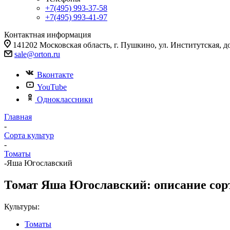
+7(495) 993-37-58
+7(495) 993-41-97
Контактная информация
141202 Московская область, г. Пушкино, ул. Институтская, д
sale@orton.ru
Вконтакте
YouTube
Одноклассники
Главная
-
Сорта культур
-
Томаты
-
Яша Югославский
Томат Яша Югославский: описание сорт
Культуры:
Томаты