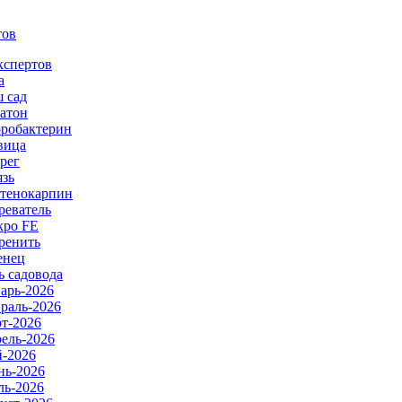
тов
кспертов
а
 сад
атон
робактерин
вица
рег
язь
тенокарпин
реватель
ро FE
ренить
енец
ь садовода
арь-2026
раль-2026
т-2026
ель-2026
-2026
ь-2026
ь-2026