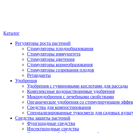
Каталог
Регуляторы роста растений
Стимуляторы плодообразования
Стимуляторы иммунитета
Стимуляторы цветения
Стимуляторы корнеобразования
Стимуляторы созревания плодов
Ретарданты
Удобрения
Удобрения с гуминовыми кислотами для рассады
Комплексные водорастворимые удобрения
Микроудобрения с лечебными свойствами
Органические удобрения со стимулирующим эффе
Средства для компостирования
Специализированные тукосмеси для садовых культ
Средства защиты растений
Фунгицидные средства
Инсектицидные средства