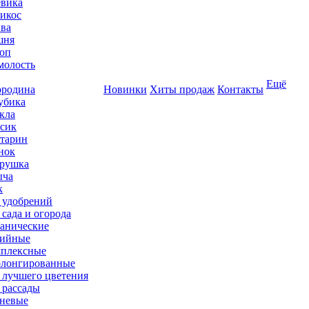
вика
икос
ва
шня
оп
олость
Ещё
родина
Новинки
Хиты продаж
Контакты
убика
кла
сик
тарин
нок
рушка
ыча
к
 удобрений
 сада и огорода
анические
ийные
плексные
лонгированные
 лучшего цветения
 рассады
невые