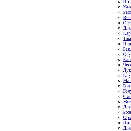
По 
Жи
Рас
Вес
Осе
Для
Кар
Том
Пе
Бак
Ог
Кап
Чес
Лук
Клу
Мал
Вин
Гол
Смо
Жим
Для
Роз
Орх
Пи
Для