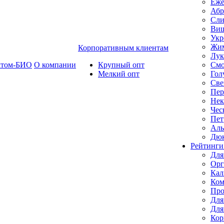
Еже
Абр
Сли
Ви
Укр
Жим
Корпоративным клиентам
Лук
ктом-БИО
О компании
Крупный опт
Смо
Мелкий опт
Гол
Све
Пер
Нек
Чес
Пет
Ал
Дю
Рейтинги
Для
Орг
Кал
Ком
Про
Для
Для
Кор