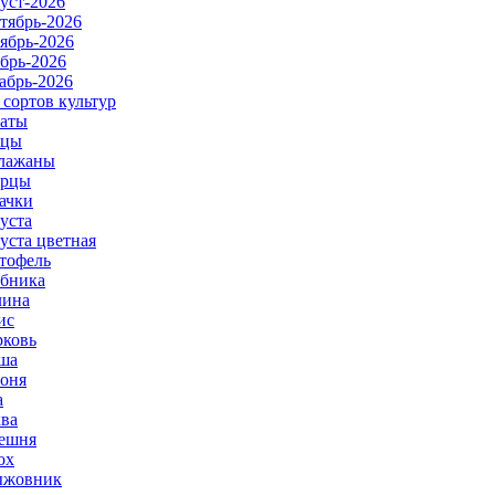
уст-2026
тябрь-2026
ябрь-2026
брь-2026
абрь-2026
 сортов культур
аты
рцы
лажаны
урцы
ачки
уста
уста цветная
тофель
бника
ина
ис
ковь
ша
оня
а
ва
ешня
ох
ыжовник