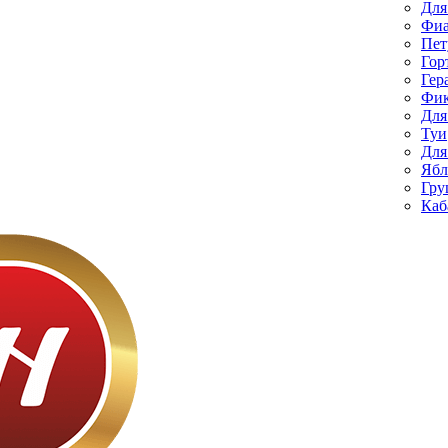
Для
Фиа
Пет
Гор
Гер
Фик
Для
Туи
Для
Ябл
Гру
Каб