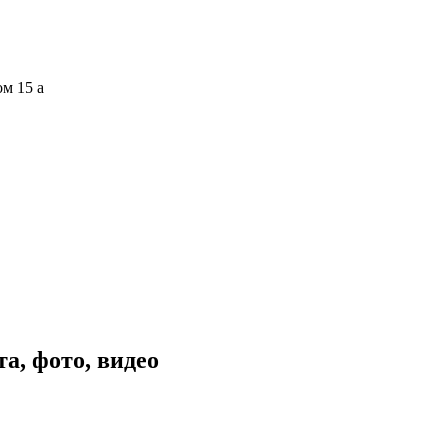
ом 15 а
а, фото, видео