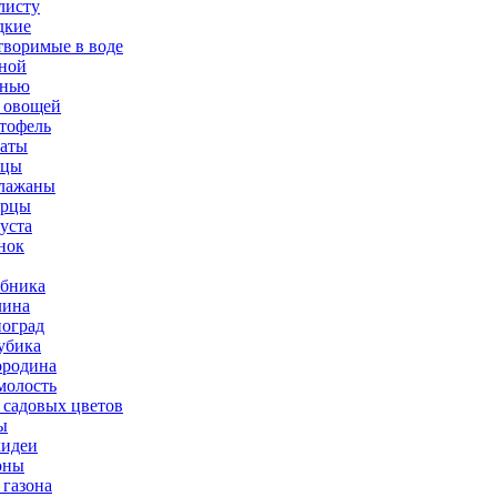
листу
дкие
творимые в воде
ной
нью
 овощей
тофель
аты
рцы
лажаны
урцы
уста
нок
бника
ина
оград
убика
родина
олость
 садовых цветов
ы
идеи
оны
 газона