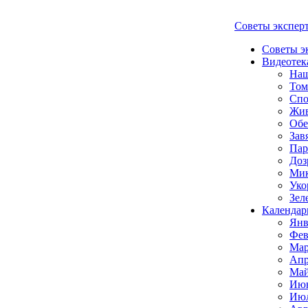
Советы экспер
Советы э
Видеотек
Наш
Том
Спо
Жи
Обе
Зав
Пар
Доз
Мик
Уко
Зел
Календар
Янв
Фев
Мар
Апр
Май
Июн
Июл