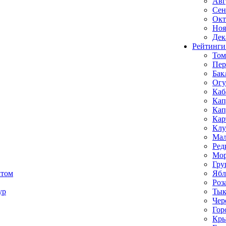
Авг
Сен
Окт
Ноя
Дек
Рейтинги
Том
Пе
Бак
Ог
Каб
Кап
Кап
Кар
Клу
Мал
Ред
Мор
Гру
ктом
Ябл
Роз
ур
Тык
Чер
Гор
Кр