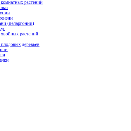
 комнатных растений
лки
унии
тензии
ани (пеларгонии)
ус
 хвойных растений
 плодовых деревьев
они
ши
ачки