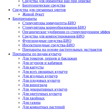
Средства для обработки ран при обрезке
Биотехнические средства
Средства для срезанных цветов
Живой букет
Биопрепараты
Стимуляторы иммунитета-БИО
Стимуляторы корнеобразования-БИО
Органические удобрения со стимулирующим эффе
Средства для компостирования-БИО
Фунгицидные средства-БИО
Инсектицидные средства-БИО
Препараты на основе растительных экстрактов
Препараты по видам культур
Для томатов, перцев и баклажан
Для огурцов и кабачков
Для капусты
Для всех овощных культур
Для ягодных культур
Для плодовых культур
Для винограда
Для декоративных культур
Для цветочных культур
Для хвойных
Для газона
Для комнатных растений