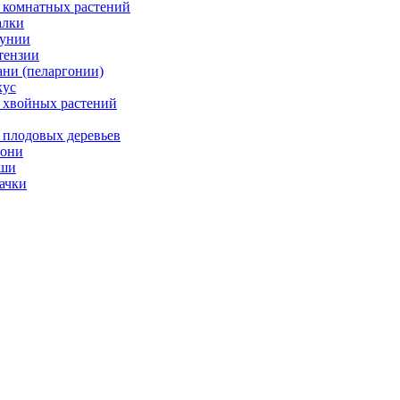
 комнатных растений
лки
унии
тензии
ани (пеларгонии)
ус
 хвойных растений
 плодовых деревьев
они
ши
ачки