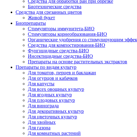
Средства для обработки ран при обрезке
Биотехнические средства
Средства для срезанных цветов
Живой букет
Биопрепараты
Стимуляторы иммунитета-БИО
Стимуляторы корнеобразования-БИО
Органические удобрения со стимулирующим эффе
Средства для компостирования-БИО
Фунгицидные средства-БИО
Инсектицидные средства-БИО
Препараты на основе растительных экстрактов
Препараты по видам культур
Для томатов, перцев и баклажан
Для огурцов и кабачков
Для капусты
Для всех овощных культур
Для ягодных культур
Для плодовых культур
Для винограда
Для декоративных культур
Для цветочных культур
Для хвойных
Для газона
Для комнатных растений