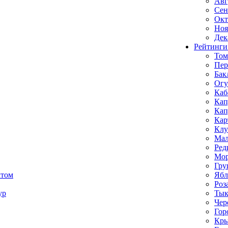
Авг
Сен
Окт
Ноя
Дек
Рейтинги
Том
Пе
Бак
Ог
Каб
Кап
Кап
Кар
Клу
Мал
Ред
Мор
Гру
ктом
Ябл
Роз
ур
Тык
Чер
Гор
Кр