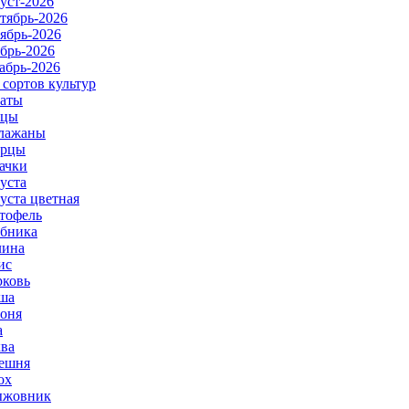
уст-2026
тябрь-2026
ябрь-2026
брь-2026
абрь-2026
 сортов культур
аты
рцы
лажаны
урцы
ачки
уста
уста цветная
тофель
бника
ина
ис
ковь
ша
оня
а
ва
ешня
ох
ыжовник