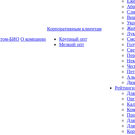
Еже
Абр
Сли
Ви
Укр
Жим
Корпоративным клиентам
Лук
ктом-БИО
О компании
Крупный опт
Смо
Мелкий опт
Гол
Све
Пер
Нек
Чес
Пет
Ал
Дю
Рейтинги
Для
Орг
Кал
Ком
Про
Для
Для
Кор