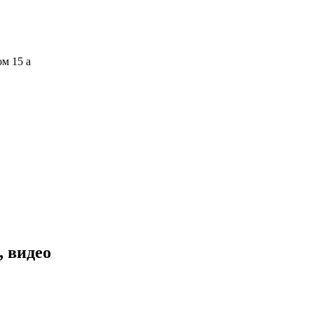
ом 15 а
, видео