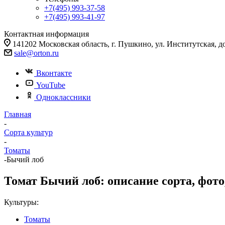
+7(495) 993-37-58
+7(495) 993-41-97
Контактная информация
141202 Московская область, г. Пушкино, ул. Институтская, д
sale@orton.ru
Вконтакте
YouTube
Одноклассники
Главная
-
Сорта культур
-
Томаты
-
Бычий лоб
Томат Бычий лоб: описание сорта, фото
Культуры:
Томаты