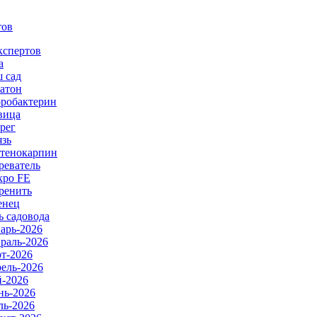
тов
кспертов
а
 сад
атон
робактерин
вица
рег
язь
тенокарпин
реватель
ро FE
ренить
енец
ь садовода
арь-2026
раль-2026
т-2026
ель-2026
-2026
ь-2026
ь-2026