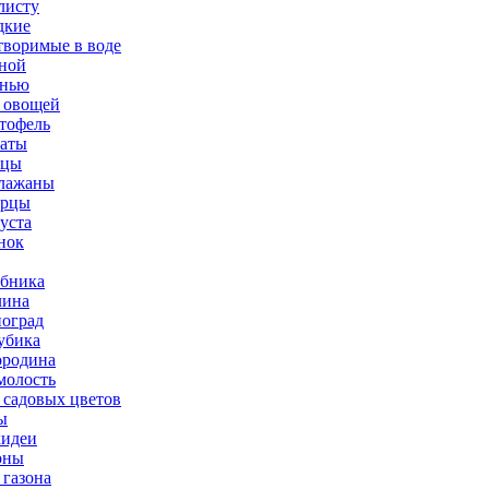
листу
дкие
творимые в воде
ной
нью
 овощей
тофель
аты
рцы
лажаны
урцы
уста
нок
бника
ина
оград
убика
родина
олость
 садовых цветов
ы
идеи
оны
 газона