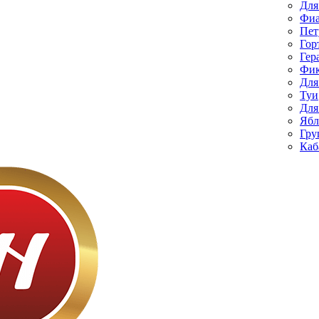
Для
Фиа
Пет
Гор
Гер
Фик
Для
Туи
Для
Ябл
Гру
Каб