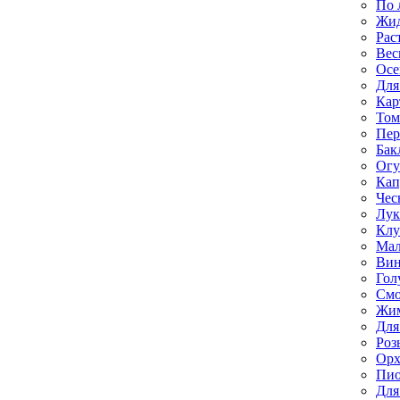
По 
Жи
Рас
Вес
Осе
Для
Кар
Том
Пе
Бак
Ог
Кап
Чес
Лук
Клу
Мал
Вин
Гол
Смо
Жим
Для
Роз
Орх
Пи
Для