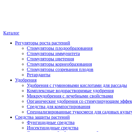
Каталог
Регуляторы роста растений
Стимуляторы плодообразования
Стимуляторы иммунитета
Стимуляторы цветения
Стимуляторы корнеобразования
Стимуляторы созревания плодов
Ретарданты
Удобрения
Удобрения с гуминовыми кислотами для рассады
Комплексные водорастворимые удобрения
Микроудобрения с лечебными свойствами
Органические удобрения со стимулирующим эффе
Средства для компостирования
Специализированные тукосмеси для садовых культ
Средства защиты растений
Фунгицидные средства
Инсектицидные средства