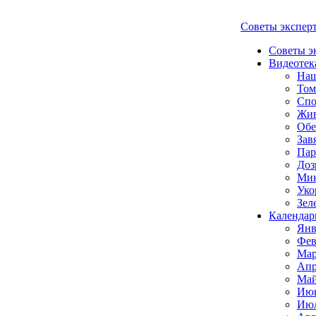
Советы экспер
Советы э
Видеотек
Наш
Том
Спо
Жи
Обе
Зав
Пар
Доз
Мик
Уко
Зел
Календар
Янв
Фев
Мар
Апр
Май
Июн
Июл