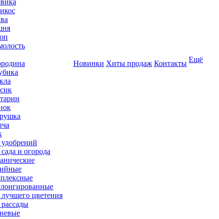
вика
икос
ва
шня
оп
олость
Ещё
родина
Новинки
Хиты продаж
Контакты
убика
кла
сик
тарин
нок
рушка
ыча
к
 удобрений
 сада и огорода
анические
ийные
плексные
лонгированные
 лучшего цветения
 рассады
невые