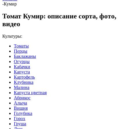
-
Кумир
Томат Кумир: описание сорта, фото,
видео
Культуры:
Томаты
Перцы
Баклажаны
Огурцы
Кабачки
Капуста
Картофель
Клубника
Малина
Капуста цветная
Абрикос
Алыча
Вишня
Голубика
Горох
Груша
Дюк