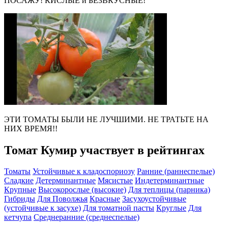
ПОСАЖУ! КИСЛЫЕ и БЕЗВКУСНЫЕ!
ЭТИ ТОМАТЫ БЫЛИ НЕ ЛУЧШИМИ. НЕ ТРАТЬТЕ НА
НИХ ВРЕМЯ!!
Томат Кумир участвует в рейтингах
Томаты
Устойчивые к кладоспориозу
Ранние (раннеспелые)
Сладкие
Детерминантные
Мясистые
Индетерминантные
Крупные
Высокорослые (высокие)
Для теплицы (парника)
Гибриды
Для Поволжья
Красные
Засухоустойчивые
(устойчивые к засухе)
Для томатной пасты
Круглые
Для
кетчупа
Среднеранние (среднеспелые)