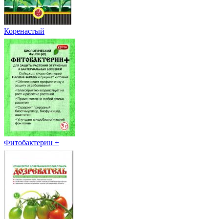
Коренастый
Фитобактерин +