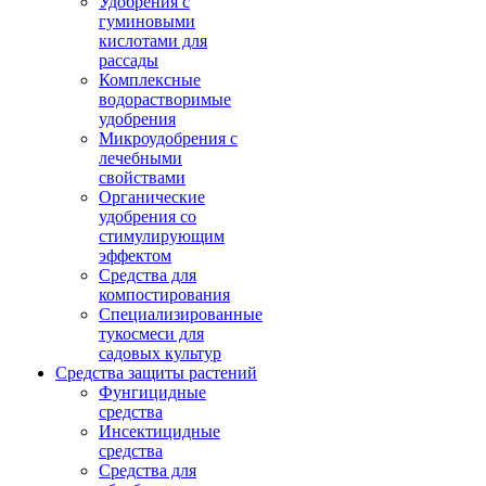
Удобрения с
гуминовыми
кислотами для
рассады
Комплексные
водорастворимые
удобрения
Микроудобрения с
лечебными
свойствами
Органические
удобрения со
стимулирующим
эффектом
Средства для
компостирования
Специализированные
тукосмеси для
садовых культур
Средства защиты растений
Фунгицидные
средства
Инсектицидные
средства
Средства для