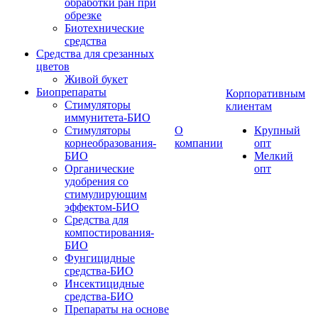
обработки ран при
обрезке
Биотехнические
средства
Средства для срезанных
цветов
Живой букет
Биопрепараты
Корпоративным
Стимуляторы
клиентам
иммунитета-БИО
Стимуляторы
О
Крупный
корнеобразования-
компании
опт
БИО
Мелкий
Органические
опт
удобрения со
стимулирующим
эффектом-БИО
Средства для
компостирования-
БИО
Фунгицидные
средства-БИО
Инсектицидные
средства-БИО
Препараты на основе