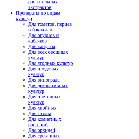
растительных
экстрактов
Препараты по видам
культур
Для томатов, перцев
и баклажан
Для огурцов и
кабачков
Для капусты
Для всех овощных
культур
Для ягодных культур
Для плодовых
культур
Для винограда
Для декоративных
культур
Для цветочных
культур
Для хвойных
Для газона
Для комнатных
растений
Для орхидей
Для срезанных