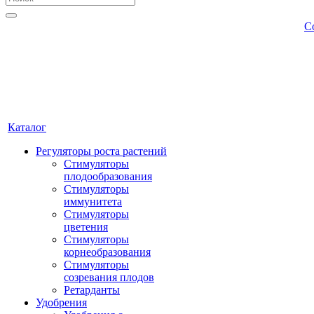
С
Каталог
Регуляторы роста растений
Стимуляторы
плодообразования
Стимуляторы
иммунитета
Стимуляторы
цветения
Стимуляторы
корнеобразования
Стимуляторы
созревания плодов
Ретарданты
Удобрения