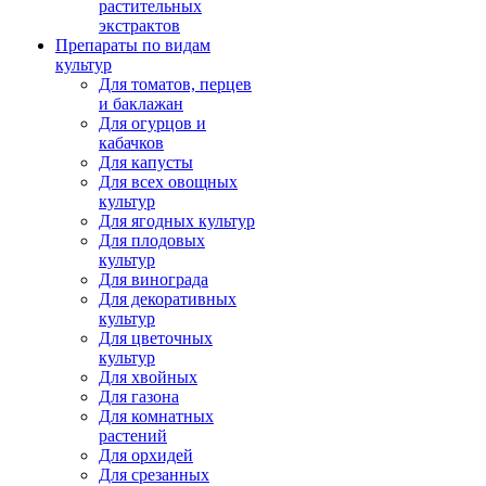
растительных
экстрактов
Препараты по видам
культур
Для томатов, перцев
и баклажан
Для огурцов и
кабачков
Для капусты
Для всех овощных
культур
Для ягодных культур
Для плодовых
культур
Для винограда
Для декоративных
культур
Для цветочных
культур
Для хвойных
Для газона
Для комнатных
растений
Для орхидей
Для срезанных