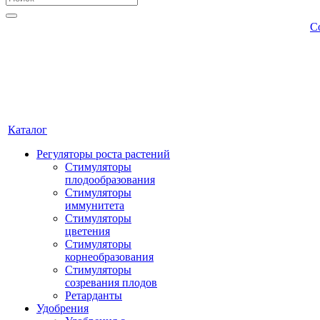
С
Каталог
Регуляторы роста растений
Стимуляторы
плодообразования
Стимуляторы
иммунитета
Стимуляторы
цветения
Стимуляторы
корнеобразования
Стимуляторы
созревания плодов
Ретарданты
Удобрения