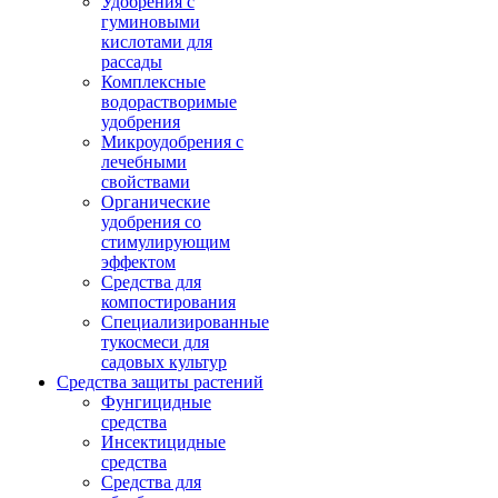
Удобрения с
гуминовыми
кислотами для
рассады
Комплексные
водорастворимые
удобрения
Микроудобрения с
лечебными
свойствами
Органические
удобрения со
стимулирующим
эффектом
Средства для
компостирования
Специализированные
тукосмеси для
садовых культур
Средства защиты растений
Фунгицидные
средства
Инсектицидные
средства
Средства для