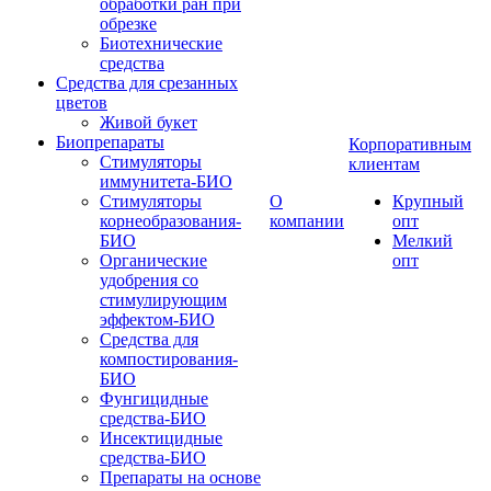
обработки ран при
обрезке
Биотехнические
средства
Средства для срезанных
цветов
Живой букет
Биопрепараты
Корпоративным
Стимуляторы
клиентам
иммунитета-БИО
Стимуляторы
О
Крупный
корнеобразования-
компании
опт
БИО
Мелкий
Органические
опт
удобрения со
стимулирующим
эффектом-БИО
Средства для
компостирования-
БИО
Фунгицидные
средства-БИО
Инсектицидные
средства-БИО
Препараты на основе