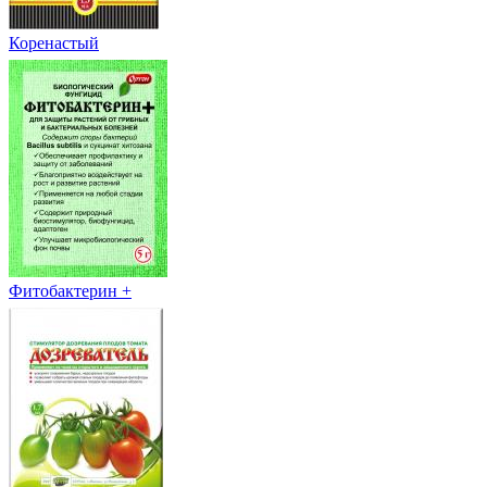
Коренастый
Фитобактерин +