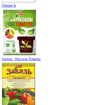
ОберегЪ
Ортон - Рассада Томаты