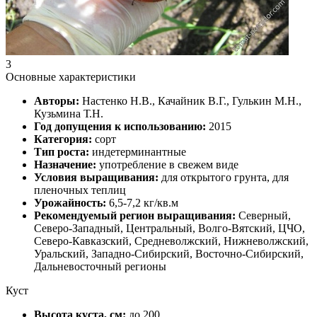
3
Основные характеристики
Авторы:
Настенко Н.В., Качайник В.Г., Гулькин М.Н.,
Кузьмина Т.Н.
Год допущения к использованию:
2015
Категория:
сорт
Тип роста:
индетерминантные
Назначение:
употребление в свежем виде
Условия выращивания:
для открытого грунта, для
пленочных теплиц
Урожайность:
6,5-7,2 кг/кв.м
Рекомендуемый регион выращивания:
Северный,
Северо-Западный, Центральный, Волго-Вятский, ЦЧО,
Северо-Кавказский, Средневолжский, Нижневолжский,
Уральский, Западно-Сибирский, Восточно-Сибирский,
Дальневосточный регионы
Куст
Высота куста, см:
до 200