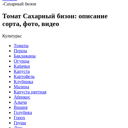
-
Сахарный бизон
Томат Сахарный бизон: описание
сорта, фото, видео
Культуры:
Томаты
Перцы
Баклажаны
Огурцы
Кабачки
Капуста
Картофель
Клубника
Малина
Капуста цветная
Абрикос
Алыча
Вишня
Голубика
Горох
Груша
Дюк