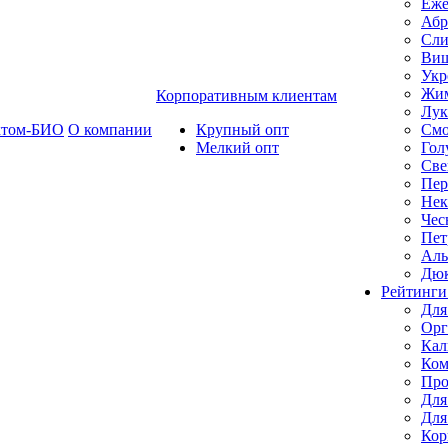
Еже
Абр
Сли
Ви
Укр
Жим
Корпоративным клиентам
Лук
ктом-БИО
О компании
Крупный опт
Смо
Мелкий опт
Гол
Све
Пер
Нек
Чес
Пет
Ал
Дю
Рейтинги
Для
Орг
Кал
Ком
Про
Для
Для
Кор