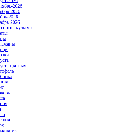
уст-2026
тябрь-2026
ябрь-2026
брь-2026
абрь-2026
 сортов культур
аты
рцы
лажаны
урцы
ачки
уста
уста цветная
тофель
бника
ина
ис
ковь
ша
оня
а
ва
ешня
ох
ыжовник