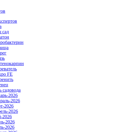
тов
кспертов
а
 сад
атон
робактерин
вица
рег
язь
тенокарпин
реватель
ро FE
ренить
енец
ь садовода
арь-2026
раль-2026
т-2026
ель-2026
-2026
ь-2026
ь-2026