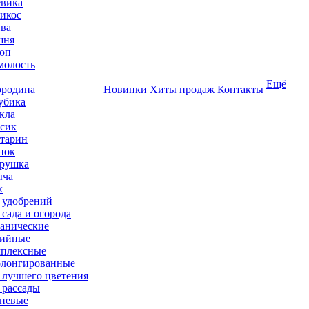
вика
икос
ва
шня
оп
олость
Ещё
родина
Новинки
Хиты продаж
Контакты
убика
кла
сик
тарин
нок
рушка
ыча
к
 удобрений
 сада и огорода
анические
ийные
плексные
лонгированные
 лучшего цветения
 рассады
невые