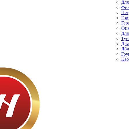
Для
Фиа
Пет
Гор
Гер
Фик
Для
Туи
Для
Ябл
Гру
Каб