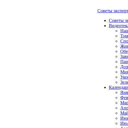
Советы экспер
Советы э
Видеотек
Наш
Том
Спо
Жи
Обе
Зав
Пар
Доз
Мик
Уко
Зел
Календар
Янв
Фев
Мар
Апр
Май
Июн
Июл