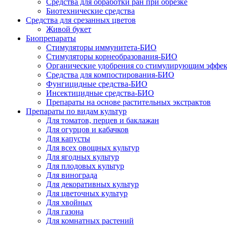
Средства для обработки ран при обрезке
Биотехнические средства
Средства для срезанных цветов
Живой букет
Биопрепараты
Стимуляторы иммунитета-БИО
Стимуляторы корнеобразования-БИО
Органические удобрения со стимулирующим эффе
Средства для компостирования-БИО
Фунгицидные средства-БИО
Инсектицидные средства-БИО
Препараты на основе растительных экстрактов
Препараты по видам культур
Для томатов, перцев и баклажан
Для огурцов и кабачков
Для капусты
Для всех овощных культур
Для ягодных культур
Для плодовых культур
Для винограда
Для декоративных культур
Для цветочных культур
Для хвойных
Для газона
Для комнатных растений