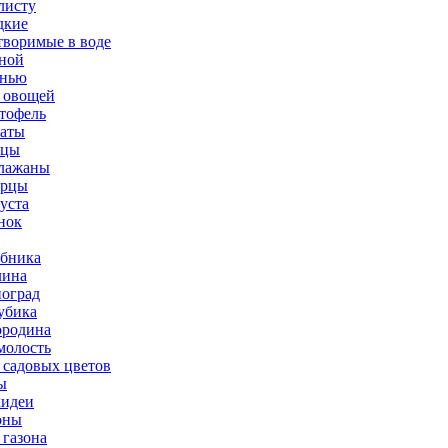
листу
дкие
творимые в воде
ной
нью
 овощей
тофель
аты
рцы
лажаны
урцы
уста
нок
бника
ина
оград
убика
родина
олость
 садовых цветов
ы
идеи
оны
 газона