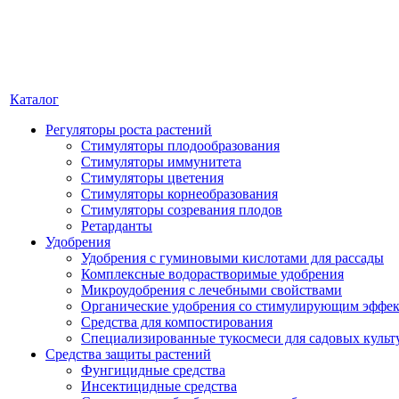
Каталог
Регуляторы роста растений
Стимуляторы плодообразования
Стимуляторы иммунитета
Стимуляторы цветения
Стимуляторы корнеобразования
Стимуляторы созревания плодов
Ретарданты
Удобрения
Удобрения с гуминовыми кислотами для рассады
Комплексные водорастворимые удобрения
Микроудобрения с лечебными свойствами
Органические удобрения со стимулирующим эффе
Средства для компостирования
Специализированные тукосмеси для садовых культ
Средства защиты растений
Фунгицидные средства
Инсектицидные средства