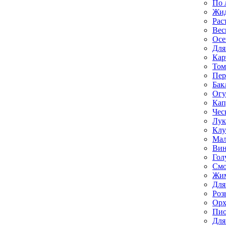
По 
Жи
Рас
Вес
Осе
Для
Кар
Том
Пе
Бак
Ог
Кап
Чес
Лук
Клу
Мал
Вин
Гол
Смо
Жим
Для
Роз
Орх
Пи
Для