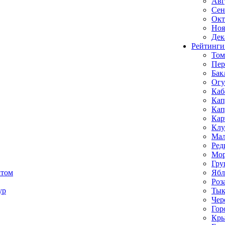
Авг
Сен
Окт
Ноя
Дек
Рейтинги
Том
Пе
Бак
Ог
Каб
Кап
Кап
Кар
Клу
Мал
Ред
Мор
Гру
ктом
Ябл
Роз
ур
Тык
Чер
Гор
Кр