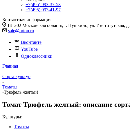
+7(495) 993-37-58
+7(495) 993-41-97
Контактная информация
141202 Московская область, г. Пушкино, ул. Институтская, д
sale@orton.ru
Вконтакте
YouTube
Одноклассники
Главная
-
Сорта культур
-
Томаты
-
Трюфель желтый
Томат Трюфель желтый: описание сорта
Культуры:
Томаты