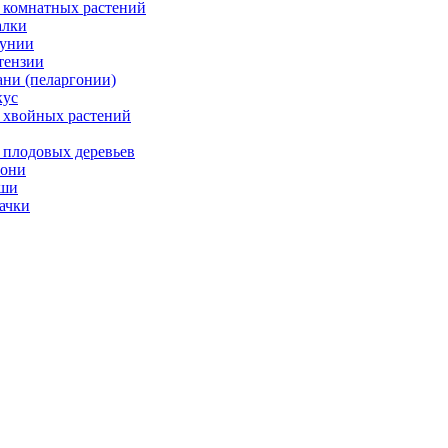
 комнатных растений
лки
унии
тензии
ани (пеларгонии)
ус
 хвойных растений
 плодовых деревьев
они
ши
ачки