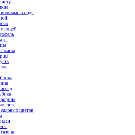
листу
дкие
творимые в воде
ной
нью
 овощей
тофель
аты
рцы
лажаны
урцы
уста
нок
бника
ина
оград
убика
родина
олость
 садовых цветов
ы
идеи
оны
 газона