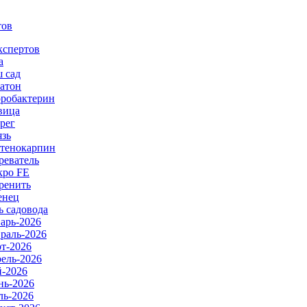
тов
кспертов
а
 сад
атон
робактерин
вица
рег
язь
тенокарпин
реватель
ро FE
ренить
енец
ь садовода
арь-2026
раль-2026
т-2026
ель-2026
-2026
ь-2026
ь-2026