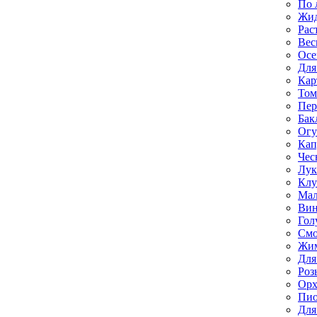
По 
Жи
Рас
Вес
Осе
Для
Кар
Том
Пе
Бак
Ог
Кап
Чес
Лук
Клу
Мал
Вин
Гол
Смо
Жим
Для
Роз
Орх
Пи
Для