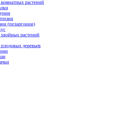
 комнатных растений
лки
унии
тензии
ани (пеларгонии)
ус
 хвойных растений
 плодовых деревьев
они
ши
ачки