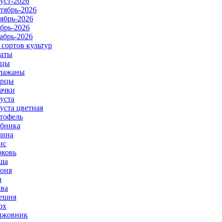
уст-2026
тябрь-2026
ябрь-2026
брь-2026
абрь-2026
 сортов культур
аты
рцы
лажаны
урцы
ачки
уста
уста цветная
тофель
бника
ина
ис
ковь
ша
оня
а
ва
ешня
ох
ыжовник