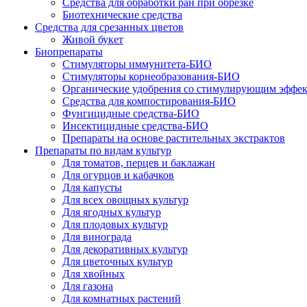
Средства для обработки ран при обрезке
Биотехнические средства
Средства для срезанных цветов
Живой букет
Биопрепараты
Стимуляторы иммунитета-БИО
Стимуляторы корнеобразования-БИО
Органические удобрения со стимулирующим эффе
Средства для компостирования-БИО
Фунгицидные средства-БИО
Инсектицидные средства-БИО
Препараты на основе растительных экстрактов
Препараты по видам культур
Для томатов, перцев и баклажан
Для огурцов и кабачков
Для капусты
Для всех овощных культур
Для ягодных культур
Для плодовых культур
Для винограда
Для декоративных культур
Для цветочных культур
Для хвойных
Для газона
Для комнатных растений