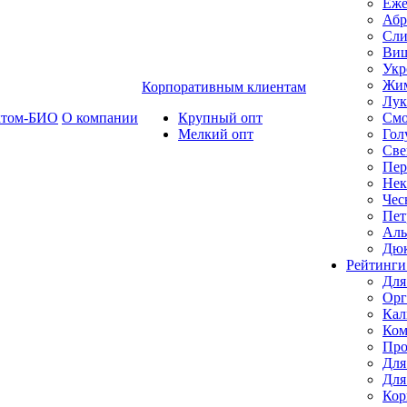
Еже
Абр
Сли
Ви
Укр
Жим
Корпоративным клиентам
Лук
ктом-БИО
О компании
Крупный опт
Смо
Мелкий опт
Гол
Све
Пер
Нек
Чес
Пет
Ал
Дю
Рейтинги
Для
Орг
Кал
Ком
Про
Для
Для
Кор