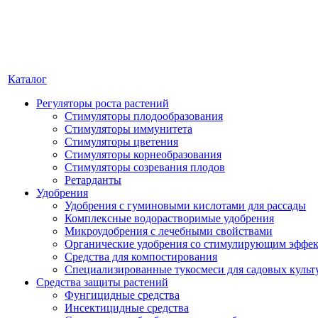
Каталог
Регуляторы роста растений
Стимуляторы плодообразования
Стимуляторы иммунитета
Стимуляторы цветения
Стимуляторы корнеобразования
Стимуляторы созревания плодов
Ретарданты
Удобрения
Удобрения с гуминовыми кислотами для рассады
Комплексные водорастворимые удобрения
Микроудобрения с лечебными свойствами
Органические удобрения со стимулирующим эффе
Средства для компостирования
Специализированные тукосмеси для садовых культ
Средства защиты растений
Фунгицидные средства
Инсектицидные средства