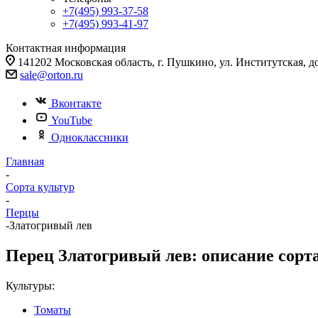
+7(495) 993-37-58
+7(495) 993-41-97
Контактная информация
141202 Московская область, г. Пушкино, ул. Институтская, д
sale@orton.ru
Вконтакте
YouTube
Одноклассники
Главная
-
Сорта культур
-
Перцы
-
Златогривый лев
Перец Златогривый лев: описание сорта
Культуры:
Томаты