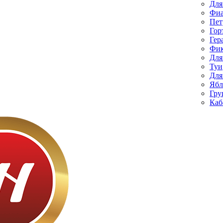
Для
Фиа
Пет
Гор
Гер
Фик
Для
Туи
Для
Ябл
Гру
Каб