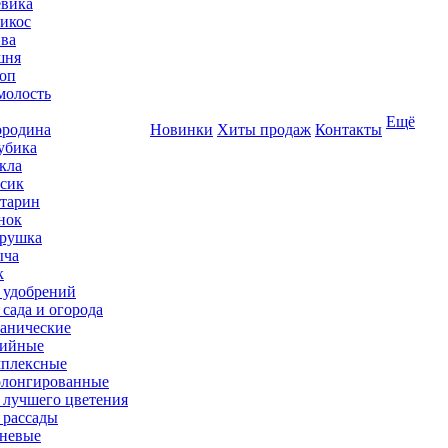
вика
икос
ва
шня
оп
олость
Ещё
родина
Новинки
Хиты продаж
Контакты
убика
кла
сик
тарин
нок
рушка
ыча
к
 удобрений
 сада и огорода
анические
ийные
плексные
лонгированные
 лучшего цветения
 рассады
невые