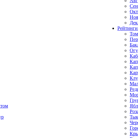
Авг
Сен
Окт
Ноя
Дек
Рейтинги
Том
Пе
Бак
Ог
Каб
Кап
Кап
Кар
Клу
Мал
Ред
Мор
Гру
ктом
Ябл
Роз
ур
Тык
Чер
Гор
Кр