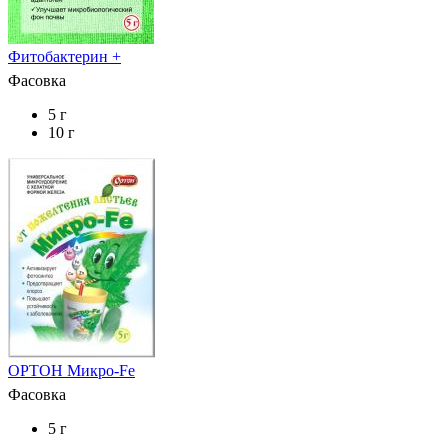
Фитобактерин +
Фасовка
5 г
10 г
ОРТОН Микро-Fe
Фасовка
5 г