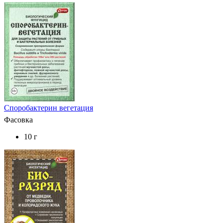
Споробактерин вегетация
Фасовка
10 г