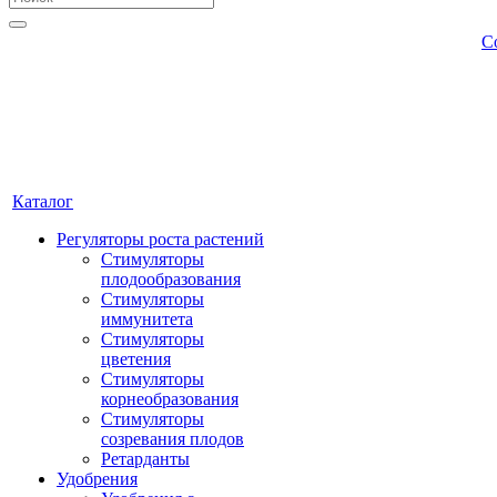
С
Каталог
Регуляторы роста растений
Стимуляторы
плодообразования
Стимуляторы
иммунитета
Стимуляторы
цветения
Стимуляторы
корнеобразования
Стимуляторы
созревания плодов
Ретарданты
Удобрения