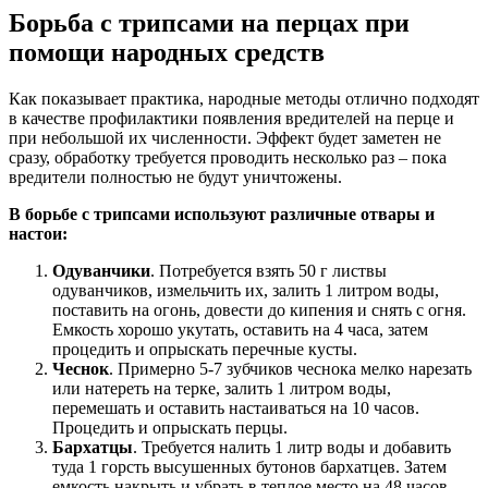
Борьба с трипсами на перцах при
помощи народных средств
Как показывает практика, народные методы отлично подходят
в качестве профилактики появления вредителей на перце и
при небольшой их численности. Эффект будет заметен не
сразу, обработку требуется проводить несколько раз – пока
вредители полностью не будут уничтожены.
В борьбе с трипсами используют различные отвары и
настои:
Одуванчики
. Потребуется взять 50 г листвы
одуванчиков, измельчить их, залить 1 литром воды,
поставить на огонь, довести до кипения и снять с огня.
Емкость хорошо укутать, оставить на 4 часа, затем
процедить и опрыскать перечные кусты.
Чеснок
. Примерно 5-7 зубчиков чеснока мелко нарезать
или натереть на терке, залить 1 литром воды,
перемешать и оставить настаиваться на 10 часов.
Процедить и опрыскать перцы.
Бархатцы
. Требуется налить 1 литр воды и добавить
туда 1 горсть высушенных бутонов бархатцев. Затем
емкость накрыть и убрать в теплое место на 48 часов.