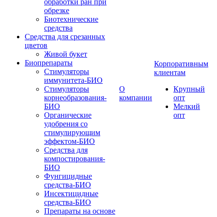
обработки ран при
обрезке
Биотехнические
средства
Средства для срезанных
цветов
Живой букет
Биопрепараты
Корпоративным
Стимуляторы
клиентам
иммунитета-БИО
Стимуляторы
О
Крупный
корнеобразования-
компании
опт
БИО
Мелкий
Органические
опт
удобрения со
стимулирующим
эффектом-БИО
Средства для
компостирования-
БИО
Фунгицидные
средства-БИО
Инсектицидные
средства-БИО
Препараты на основе