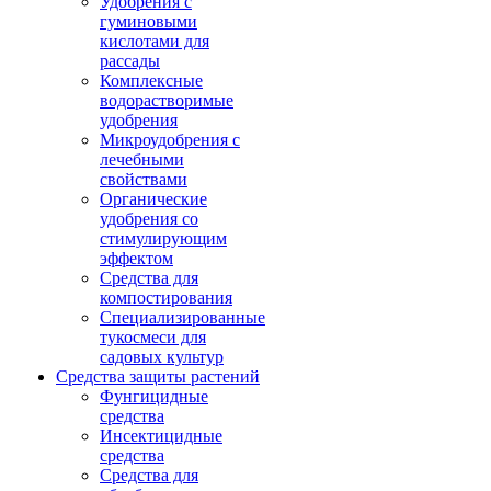
Удобрения с
гуминовыми
кислотами для
рассады
Комплексные
водорастворимые
удобрения
Микроудобрения с
лечебными
свойствами
Органические
удобрения со
стимулирующим
эффектом
Средства для
компостирования
Специализированные
тукосмеси для
садовых культур
Средства защиты растений
Фунгицидные
средства
Инсектицидные
средства
Средства для