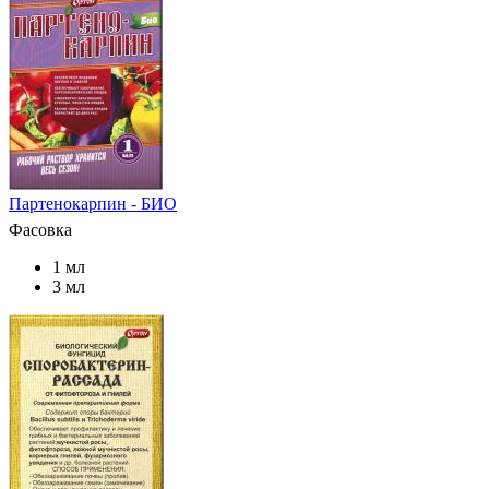
Партенокарпин - БИО
Фасовка
1 мл
3 мл