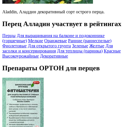
Aladdin, Аладдин декоративный сорт острого перца.
Перец Алладин участвует в рейтингах
Перцы
Для выращивания на балконе и подоконнике
(горшечные)
Мелкие
Оранжевые
Ранние (раннеспелые)
Фиолетовые
Для открытого грунта
Зеленые
Желтые
Для
засолки и консервирования
Для теплицы (парника)
Красные
Высокоурожайные
Декоративные
Препараты ОРТОН для перцев