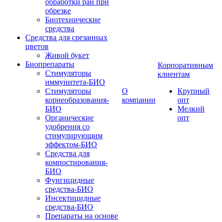
обработки ран при
обрезке
Биотехнические
средства
Средства для срезанных
цветов
Живой букет
Биопрепараты
Корпоративным
Стимуляторы
клиентам
иммунитета-БИО
Стимуляторы
О
Крупный
корнеобразования-
компании
опт
БИО
Мелкий
Органические
опт
удобрения со
стимулирующим
эффектом-БИО
Средства для
компостирования-
БИО
Фунгицидные
средства-БИО
Инсектицидные
средства-БИО
Препараты на основе