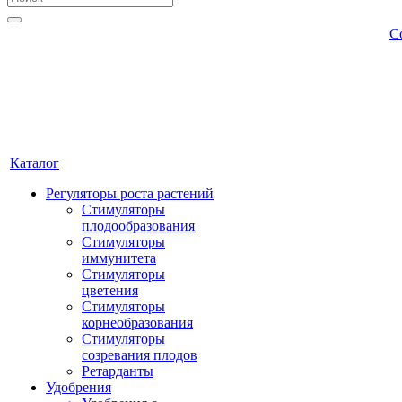
С
Каталог
Регуляторы роста растений
Стимуляторы
плодообразования
Стимуляторы
иммунитета
Стимуляторы
цветения
Стимуляторы
корнеобразования
Стимуляторы
созревания плодов
Ретарданты
Удобрения