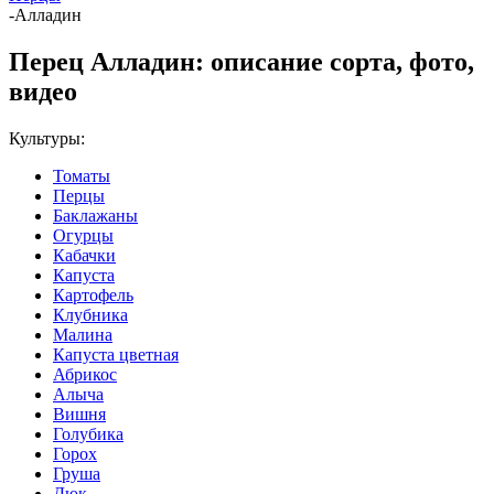
-
Алладин
Перец Алладин: описание сорта, фото,
видео
Культуры:
Томаты
Перцы
Баклажаны
Огурцы
Кабачки
Капуста
Картофель
Клубника
Малина
Капуста цветная
Абрикос
Алыча
Вишня
Голубика
Горох
Груша
Дюк