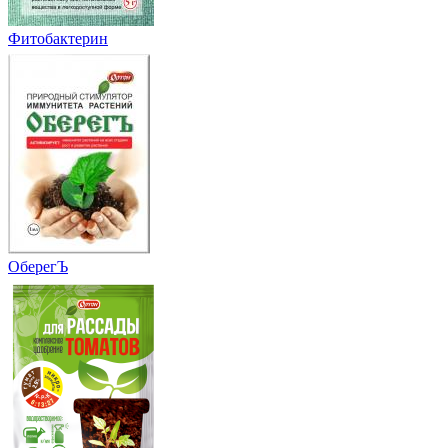
Фитобактерин
ОберегЪ