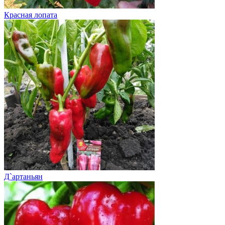
Красная лопата
Д`артаньян