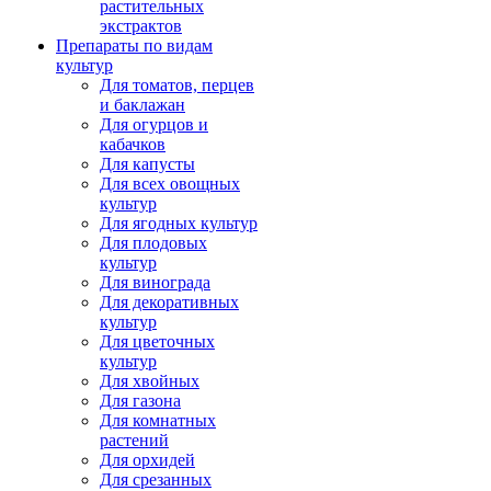
растительных
экстрактов
Препараты по видам
культур
Для томатов, перцев
и баклажан
Для огурцов и
кабачков
Для капусты
Для всех овощных
культур
Для ягодных культур
Для плодовых
культур
Для винограда
Для декоративных
культур
Для цветочных
культур
Для хвойных
Для газона
Для комнатных
растений
Для орхидей
Для срезанных