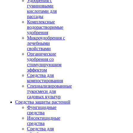
Удобрения с
гуминовыми
кислотами для
рассады
Комплексные
водорастворимые
удобрения
Микроудобрения с
лечебными
свойствами
Органические
удобрения со
стимулирующим
эффектом
Средства для
компостирования
Специализированные
тукосмеси для
садовых культур
Средства защиты растений
Фунгицидные
средства
Инсектицидные
средства
Средства для