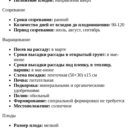
Положение плодов:
направлены вверх
Созревание
Сроки созревания:
ранний
Количество дней от всходов до плодоношения:
90-120
Период созревания:
июль, август, сентябрь
Выращивание
Посев на рассаду:
в марте
Сроки высадки рассады в открытый грунт:
в мае-
июне
Сроки высадки рассады под пленку, в теплицу,
парник:
в мае-июне
Схема посадки:
ленточная (50+30) х15 см
Почва:
питательная
Подкормка:
минеральными и органическими
удобрениями
Полив:
обильный
Формирование:
специальной формировки не требуется
Местоположение:
солнечное
Плоды
Размер плода:
мелкий